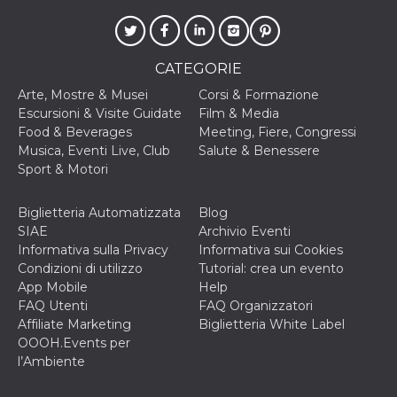
o persistent
30 giorni
datr
2 anni
Questo coo
Meta
identifica il
Platform Inc.
CATEGORIE
browser che
.facebook.com
connette a
Arte, Mostre & Musei
Corsi & Formazione
Facebook. 
direttament
Escursioni & Visite Guidate
Film & Media
legato alla 
Food & Beverages
Meeting, Fiere, Congressi
Facebook
dell'utente.
Musica, Eventi Live, Club
Salute & Benessere
Facebook s
Sport & Motori
che viene
utilizzato p
aiutare con 
sicurezza e a
Biglietteria Automatizzata
Blog
di accesso
SIAE
Archivio Eventi
sospette, in
particolare p
Informativa sulla Privacy
Informativa sui Cookies
rilevamento
Condizioni di utilizzo
Tutorial: crea un evento
bot che ten
di accedere 
App Mobile
Help
servizio. F
FAQ Utenti
FAQ Organizzatori
afferma anc
il profilo
Affiliate Marketing
Biglietteria White Label
comportame
OOOH.Events per
associato a
ciascun coo
l’Ambiente
datr viene
eliminato d
giorni. Que