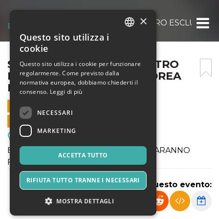
×
SARDINIA NEXUS – INCONTRO ESCLUSIVO
Questo sito utilizza i
ITALIAN
cookie
ENGLISH
SARDINIA NEXUS – INCONTRO
Questo sito utilizza i cookie per funzionare
regolarmente. Come previsto dalla
ESCLUSIVO CON GIANANDREA
SPANISH
normativa europea, dobbiamo chiederti il
MUIÀ
consenso.
Leggi di più
6 SETTEMBRE 2024 - 11:30
NECESSARI
VENDITE ONLINE TERMINATE
MARKETING
Meeting, Fiere, Congressi
EVENTO ANNULLATO - I RIMBORSI SARANNO
ACCETTA TUTTO
FATTI IN AUTOMATICO
RIFIUTA TUTTO TRANNE I NECESSARI
Condividi questo evento:
MOSTRA DETTAGLI