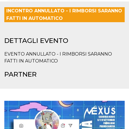
Necessari
Marketing
INCONTRO ANNULLATO - I RIMBORSI SARANNO
FATTI IN AUTOMATICO
I cookie strettamente necessari o tecnici sono
indispensabili al funzionamento del sito. I
servizi qui presenti non potranno funzionare
senza.
DETTAGLI EVENTO
Provider /
Nome
Scadenza
Descrizione
Dominio
EVENTO ANNULLATO - I RIMBORSI SARANNO
cf_clearance
1 anno
Clearance
Cloudflare,
Cookie from
FATTI IN AUTOMATICO
Inc.
CloudFlare
.oooh.events
stores the proof
of challenge
PARTNER
passed. It is
used to no
longer issue a
captcha or
jschallenge
challenge if
present. It is
required to
reach origin
server.
wordpress_test_cookie
Sessione
Cookie di
Automattic
Wordpress,
Inc.
verifica che il