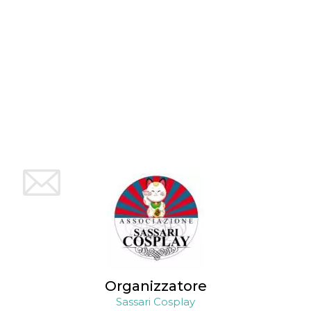
mese
viene
m.stripe.com
generalmente
utilizzato per le
prestazioni e
l'ottimizzazione
dei servizi di
elaborazione
dei pagamenti,
facilitando la
memorizzazione
dei contenuti
sul browser per
rendere le
pagine più
veloci.
CookieScriptConsent
4
Questo cookie
CookieScript
settimane
viene utilizzato
oooh.events
2 giorni
dal servizio
Cookie-
Script.com per
ricordare le
preferenze di
consenso sui
cookie dei
visitatori. È
necessario che il
banner dei
cookie di
Organizzatore
Cookie-
Script.com
Sassari Cosplay
funzioni