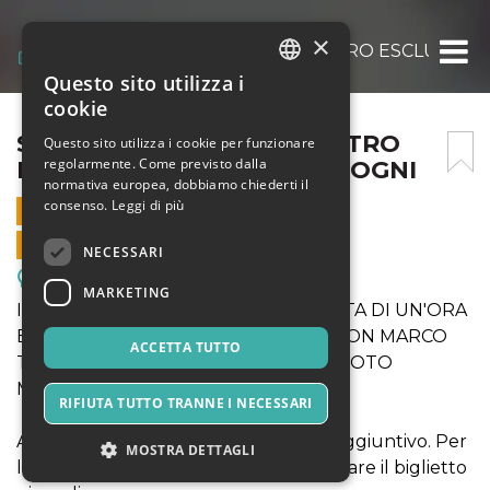
×
SARDINIA NEXUS – INCONTRO ESCLUSIVO
Questo sito utilizza i
ITALIAN
cookie
ENGLISH
SARDINIA NEXUS – INCONTRO
Questo sito utilizza i cookie per funzionare
regolarmente. Come previsto dalla
ESCLUSIVO CON MARCO TOGNI
SPANISH
normativa europea, dobbiamo chiederti il
consenso.
Leggi di più
8 SETTEMBRE 2024 - 11:30
VENDITE ONLINE TERMINATE
NECESSARI
Meeting, Fiere, Congressi
MARKETING
INCONTRO ESCLUSIVO DELLA DURATA DI UN'ORA
E MEZZO - LIMITATO A 200 POSTI - CON MARCO
ACCETTA TUTTO
TOGNI + SESSIONE AUTOGRAFI E PHOTO
MOMENT
RIFIUTA TUTTO TRANNE I NECESSARI
ATTENZIONE: questo è un biglietto aggiuntivo. Per
MOSTRA DETTAGLI
l'accesso alla fiera è necessario acquistare il biglietto