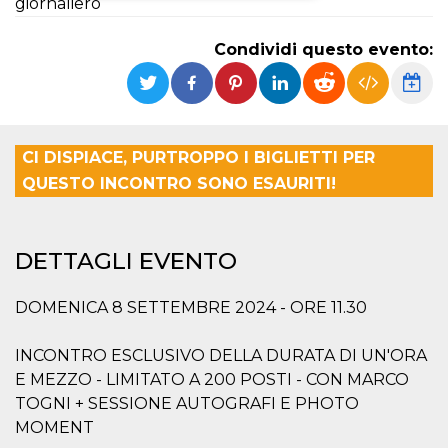
giornaliero
Necessari
Marketing
Condividi questo evento:
I cookie strettamente necessari o tecnici sono
indispensabili al funzionamento del sito. I
servizi qui presenti non potranno funzionare
senza.
Provider /
CI DISPIACE, PURTROPPO I BIGLIETTI PER
Nome
Scadenza
Descrizione
Dominio
QUESTO INCONTRO SONO ESAURITI!
cf_clearance
1 anno
Clearance
Cloudflare,
Cookie from
Inc.
CloudFlare
.oooh.events
stores the proof
of challenge
DETTAGLI EVENTO
passed. It is
used to no
longer issue a
DOMENICA 8 SETTEMBRE 2024 - ORE 11.30
captcha or
jschallenge
challenge if
present. It is
INCONTRO ESCLUSIVO DELLA DURATA DI UN'ORA
required to
reach origin
E MEZZO - LIMITATO A 200 POSTI - CON MARCO
server.
TOGNI + SESSIONE AUTOGRAFI E PHOTO
wordpress_test_cookie
Sessione
Cookie di
Automattic
MOMENT
Wordpress,
Inc.
verifica che il