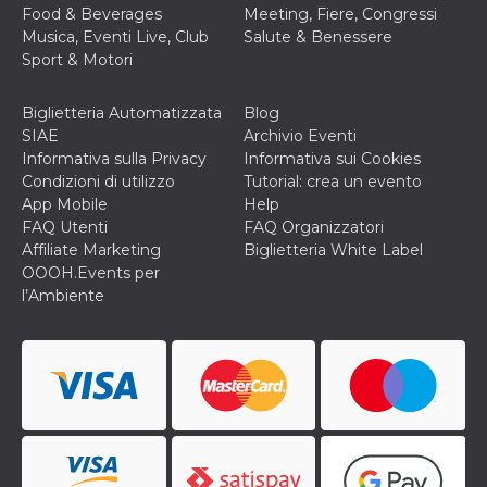
cookie viene
Food & Beverages
Meeting, Fiere, Congressi
anche trami
Musica, Eventi Live, Club
Salute & Benessere
piace e altri
pulsanti e t
Sport & Motori
Facebook
posizionati 
molti siti W
Biglietteria Automatizzata
Blog
diversi.
SIAE
Archivio Eventi
dpr
.facebook.com
1
permette di
Informativa sulla Privacy
Informativa sui Cookies
settimana
controllare 
Condizioni di utilizzo
Tutorial: crea un evento
funzione “S
su Facebook
App Mobile
Help
pulsante “M
FAQ Utenti
FAQ Organizzatori
piace”, rac
le impostaz
Affiliate Marketing
Biglietteria White Label
della lingua
OOOH.Events per
permettono
condividere
l’Ambiente
pagina.
fr
3 mesi
Contiene la
Meta
combinazio
Platform Inc.
ID univoco 
.facebook.com
browser e
dell'utente,
utilizzata pe
pubblicità m
oo
5 anni
consente
Meta
all'utente di
Platform Inc.