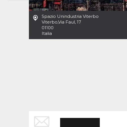
Necessari
Marketing
Spazio Unindustria Viterbo
I cookie strettamente necessari o tecnici sono
Viterbo
,
Via Faul, 17
indispensabili al funzionamento del sito. I
01100
servizi qui presenti non potranno funzionare
Italia
senza.
Provider /
Nome
Scadenza
Descrizione
Dominio
cf_clearance
1 anno
Clearance
Cloudflare,
Cookie from
Inc.
CloudFlare
.oooh.events
stores the proof
of challenge
passed. It is
used to no
longer issue a
captcha or
jschallenge
challenge if
present. It is
required to
reach origin
server.
wordpress_test_cookie
Sessione
Cookie di
Automattic
Wordpress,
Inc.
verifica che il