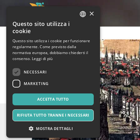
×
Questo sito utilizza i
ITALIAN
cookie
ENGLISH
Questo sito utilizza i cookie per funzionare
regolarmente. Come previsto dalla
SPANISH
normativa europea, dobbiamo chiederti il
consenso.
Leggi di più
NECESSARI
MARKETING
ACCETTA TUTTO
RIFIUTA TUTTO TRANNE I NECESSARI
MOSTRA DETTAGLI