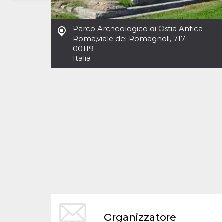
Necessari
Marketing
Parco Archeologico di Ostia Antica
I cookie strettamente necessari o tecnici sono
Roma
,
viale dei Romagnoli, 717
indispensabili al funzionamento del sito. I
00119
servizi qui presenti non potranno funzionare
Italia
senza.
Provider /
Nome
Scadenza
Descrizione
Dominio
cf_clearance
1 anno
Clearance
Cloudflare,
Cookie from
Inc.
CloudFlare
.oooh.events
stores the proof
of challenge
passed. It is
used to no
longer issue a
captcha or
jschallenge
challenge if
present. It is
required to
reach origin
server.
wordpress_test_cookie
Sessione
Cookie di
Automattic
Organizzatore
Wordpress,
Inc.
verifica che il