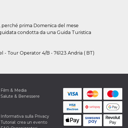
sti, perché prima Domenica del mese
ta guidata condotta da una Guida Turistica
l - Tour Operator 4/B - 76123 Andria ( BT)
Film & Media
Salute & Benessere
Informativa sulla Privacy
Tutorial: crea un evento