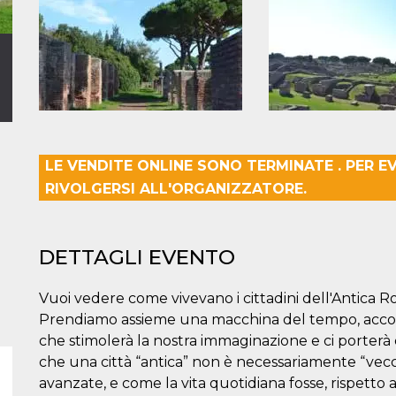
LE VENDITE ONLINE SONO TERMINATE . PER E
RIVOLGERSI ALL'ORGANIZZATORE.
DETTAGLI EVENTO
Vuoi vedere come vivevano i cittadini dell'Antica 
Prendiamo assieme una macchina del tempo, accom
che stimolerà la nostra immaginazione e ci porterà d
che una città “antica” non è necessariamente “vecc
avanzate, e come la vita quotidiana fosse, rispetto 