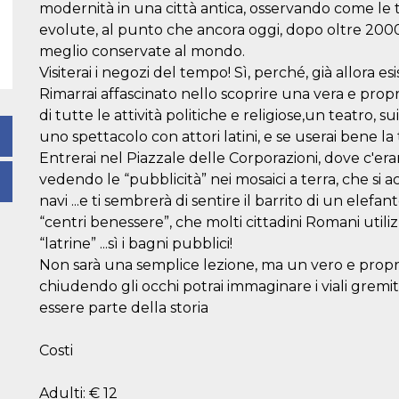
modernità in una città antica, osservando come le t
evolute, al punto che ancora oggi, dopo oltre 2000 
meglio conservate al mondo.
Visiterai i negozi del tempo! Sì, perché, già allora esi
Rimarrai affascinato nello scoprire una vera e propri
di tutte le attività politiche e religiose,un teatro, 
uno spettacolo con attori latini, e se userai bene la 
Entrerai nel Piazzale delle Corporazioni, dove c'erano
vedendo le “pubblicità” nei mosaici a terra, che si a
navi ...e ti sembrerà di sentire il barrito di un elefan
“centri benessere”, che molti cittadini Romani utili
“latrine” ...sì i bagni pubblici!
Non sarà una semplice lezione, ma un vero e proprio
chiudendo gli occhi potrai immaginare i viali gremiti 
essere parte della storia
Costi
Adulti: € 12