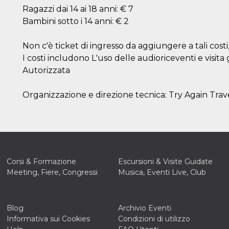
Ragazzi dai 14 ai 18 anni: € 7
Bambini sotto i 14 anni: € 2
Non c'è ticket di ingresso da aggiungere a tali co
I costi includono L'uso delle audioriceventi e visi
Autorizzata
Organizzazione e direzione tecnica: Try Again Trave
Corsi & Formazione
Escursioni & Visite Guidate
Meeting, Fiere, Congressi
Musica, Eventi Live, Club
Blog
Archivio Eventi
Informativa sui Cookies
Condizioni di utilizzo