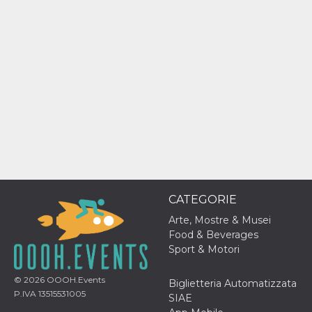
mese
viene
m.stripe.com
generalmente
utilizzato per le
prestazioni e
l'ottimizzazione
dei servizi di
elaborazione
dei pagamenti,
facilitando la
memorizzazione
dei contenuti
sul browser per
rendere le
pagine più
veloci.
CookieScriptConsent
4
Questo cookie
CookieScript
settimane
viene utilizzato
oooh.events
2 giorni
dal servizio
Cookie-
Script.com per
CATEGORIE
ricordare le
preferenze di
Arte, Mostre & Musei
consenso sui
Food & Beverages
cookie dei
visitatori. È
Sport & Motori
necessario che il
banner dei
cookie di
© 2026
OOOH.Events
Biglietteria Automatizzata
Cookie-
P.IVA 13515531005
Script.com
SIAE
funzioni