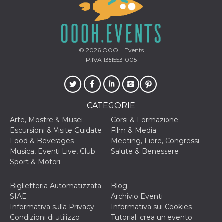
secondi
Cloudflare 
.hubspot.com
distinguere 
umani e bot
vantaggioso 
sito Web, al
di effettuar
rapporti val
© 2026
OOOH.Events
sull'utilizzo
proprio sit
P.IVA 13515531005
_cfuvid
.hubspot.com
Sessione
Questo coo
viene utiliz
Cloudflare 
monitorare 
utenti attra
CATEGORIE
le sessioni 
ottimizzare
Arte, Mostre & Musei
Corsi & Formazione
l'esperienza
dell'utente
Escursioni & Visite Guidate
Film & Media
mantenendo
Food & Beverages
Meeting, Fiere, Congressi
coerenza de
sessione e
Musica, Eventi Live, Club
Salute & Benessere
fornendo se
Sport & Motori
personalizza
YSC
Sessione
Questo cook
Google LLC
impostato 
.youtube.com
Biglietteria Automatizzata
Blog
YouTube pe
SIAE
Archivio Eventi
tenere tracc
delle
Informativa sulla Privacy
Informativa sui Cookies
visualizzazi
Condizioni di utilizzo
Tutorial: crea un evento
video incorp