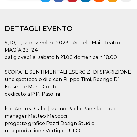
Necessari
Marketing
I cookie strettamente necessari o tecnici sono
DETTAGLI EVENTO
indispensabili al funzionamento del sito. I
servizi qui presenti non potranno funzionare
senza.
9, 10, 11, 12 novembre 2023 - Angelo Mai | Teatro |
Provider /
Nome
Scadenza
Descrizione
MAGÌA 23_24
Dominio
dal giovedì al sabato h 21.00 domenica h 18.00
cf_clearance
1 anno
Clearance
Cloudflare,
Cookie from
Inc.
CloudFlare
.oooh.events
SCOPATE SENTIMENTALI ESERCIZI DI SPARIZIONE
stores the proof
of challenge
uno spettacolo di e con Filippo Timi, Rodrigo D’
passed. It is
used to no
Erasmo e Mario Conte
longer issue a
dedicato a P.P. Pasolini
captcha or
jschallenge
challenge if
present. It is
luci Andrea Gallo | suono Paolo Panella | tour
required to
reach origin
manager Matteo Mecocci
server.
progetto grafico Pazzi Design Studio
wordpress_test_cookie
Sessione
Cookie di
Automattic
una produzione Vertigo e UFO
Wordpress,
Inc.
verifica che il