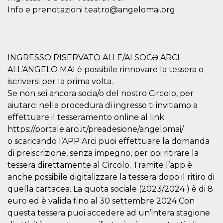
correttamente.
Info e prenotazioni teatro@angelomai.org
Storage declaration
Storage
Nome
Descrizione
type
INGRESSO RISERVATO ALLE/AI SOCƏ ARCI
fbssls_314278995690155
Session
storage
ALL’ANGELO MAI è possibile rinnovare la tessera o
wpEmojiSettingsSupports
Session
iscriversi per la prima volta.
storage
Se non sei ancora socia/o del nostro Circolo, per
cn_uc__
Local
aiutarci nella procedura di ingresso ti invitiamo a
storage
effettuare il tesseramento online al link
https://portale.arci.it/preadesione/angelomai/
o scaricando l’APP Arci puoi effettuare la domanda
di preiscrizione, senza impegno, per poi ritirare la
tessera direttamente al Circolo. Tramite l’app è
anche possibile digitalizzare la tessera dopo il ritiro di
Provider /
quella cartacea. La quota sociale (2023/2024 ) è di 8
Nome
Scadenza
Descrizione
Dominio
euro ed è valida fino al 30 settembre 2024 Con
c_user
4
Cookie di a
Meta
questa tessera puoi accedere ad un’intera stagione
settimane
utente. Può
Platform Inc.
2 giorni
essere di se
.facebook.com