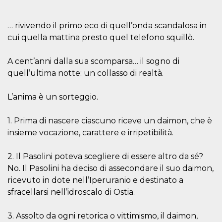
.oooh.events
browser accetti i
cookie.
… rivivendo il primo eco di quell’onda scandalosa in
PHPSESSID
Sessione
Cookie
PHP.net
generato da
oooh.events
cui quella mattina presto quel telefono squillò.
applicazioni
basate sul
linguaggio PHP.
A cent’anni dalla sua scomparsa… il sogno di
Si tratta di un
identificatore
quell’ultima notte: un collasso di realtà.
generico
utilizzato per
mantenere le
L’anima è un sorteggio.
variabili di
sessione utente.
Normalmente è
un numero
1. Prima di nascere ciascuno riceve un daimon, che è
generato in
insieme vocazione, carattere e irripetibilità.
modo casuale, il
modo in cui
viene utilizzato
può essere
2. Il Pasolini poteva scegliere di essere altro da sé?
specifico per il
sito, ma un
No. Il Pasolini ha deciso di assecondare il suo daimon,
buon esempio è
ricevuto in dote nell’Iperuranio e destinato a
mantenere uno
stato di accesso
sfracellarsi nell’idroscalo di Ostia.
per un utente
tra le pagine.
3. Assolto da ogni retorica o vittimismo, il daimon,
m
1 anno 1
Questo cookie
Stripe