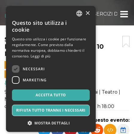
×
SCOPATE SENTIMENTALI ESERCIZI DI SPA
Questo sito utilizza i
ITALIAN
cookie
ENGLISH
SCOPATE SENTIMENTALI
Questo sito utilizza i cookie per funzionare
regolarmente. Come previsto dalla
ESERCIZI DI SPARIZIONE – 10
SPANISH
normativa europea, dobbiamo chiederti il
NOVEMBRE
consenso.
Leggi di più
10 NOVEMBRE 2023 - 21:00
NECESSARI
VENDITE ONLINE TERMINATE
MARKETING
Musica, Eventi Live, Club
9, 10, 11, 12 novembre 2023 - Angelo Mai | Teatro |
ACCETTA TUTTO
MAGÌA 23_24
dal giovedì al sabato h 21.00 domenica h 18.00
RIFIUTA TUTTO TRANNE I NECESSARI
Condividi questo evento:
MOSTRA DETTAGLI