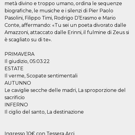
mese
viene
m.stripe.com
metà divino e troppo umano, ordina le sequenze
generalmente
utilizzato per le
biografiche, le musiche e i silenzi di Pier Paolo
prestazioni e
Pasolini, Filippo Timi, Rodrigo D’Erasmo e Mario
l'ottimizzazione
dei servizi di
Conte, affermando: «Tu sei un poeta divorato dalle
elaborazione
dei pagamenti,
Amazzoni, attaccato dalle Erinni, il fulmine di Zeus si
facilitando la
memorizzazione
è scagliato su di te».
dei contenuti
sul browser per
rendere le
PRIMAVERA
pagine più
veloci.
Il giudizio, 05:03:22
ESTATE
CookieScriptConsent
4
Questo cookie
CookieScript
settimane
viene utilizzato
oooh.events
Il verme, Scopate sentimentali
2 giorni
dal servizio
Cookie-
AUTUNNO
Script.com per
ricordare le
Le caviglie secche delle madri, La sproporzione del
preferenze di
sacrificio
consenso sui
cookie dei
INFERNO
visitatori. È
necessario che il
Il ciglio del santo, La destinazione
banner dei
cookie di
Cookie-
Script.com
funzioni
Ingresso 10€ con Tessera Arci