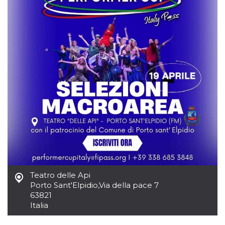
.oooh.events
browser accetti i
cookie.
PHPSESSID
Sessione
Cookie
PHP.net
generato da
oooh.events
applicazioni
basate sul
linguaggio PHP.
Si tratta di un
identificatore
generico
utilizzato per
mantenere le
variabili di
sessione utente.
Normalmente è
un numero
generato in
modo casuale, il
modo in cui
viene utilizzato
può essere
specifico per il
sito, ma un
Teatro delle Api
buon esempio è
mantenere uno
Porto Sant'Elpidio
,
Via della pace 7
stato di accesso
63821
per un utente
Italia
tra le pagine.
m
1 anno 1
Questo cookie
Stripe