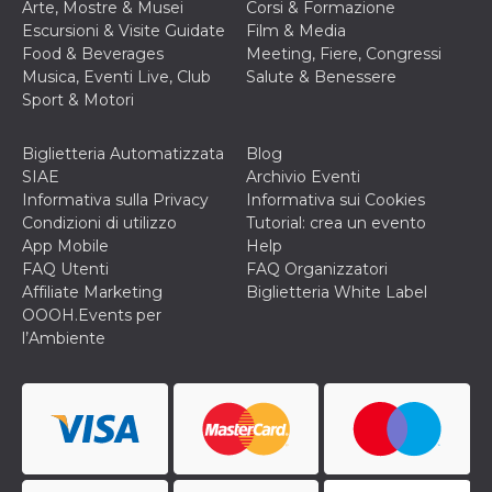
Arte, Mostre & Musei
Corsi & Formazione
o persistent
30 giorni
Escursioni & Visite Guidate
Film & Media
Food & Beverages
Meeting, Fiere, Congressi
datr
2 anni
Questo coo
Meta
identifica il
Musica, Eventi Live, Club
Salute & Benessere
Platform Inc.
browser che
.facebook.com
Sport & Motori
connette a
Facebook. 
direttament
legato alla 
Biglietteria Automatizzata
Blog
Facebook
SIAE
Archivio Eventi
dell'utente.
Facebook s
Informativa sulla Privacy
Informativa sui Cookies
che viene
Condizioni di utilizzo
Tutorial: crea un evento
utilizzato p
aiutare con 
App Mobile
Help
sicurezza e a
FAQ Utenti
FAQ Organizzatori
di accesso
sospette, in
Affiliate Marketing
Biglietteria White Label
particolare p
OOOH.Events per
rilevamento
bot che ten
l’Ambiente
di accedere 
servizio. F
afferma anc
il profilo
comportame
associato a
ciascun coo
datr viene
eliminato d
giorni. Que