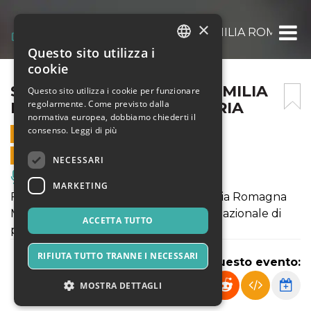
×
SELEZIONI MACROAREA EMILIA ROMAGN
Questo sito utilizza i
ITALIAN
cookie
ENGLISH
SELEZIONI MACROAREA EMILIA
Questo sito utilizza i cookie per funzionare
regolarmente. Come previsto dalla
ROMAGNA MARCHE UMBRIA
SPANISH
normativa europea, dobbiamo chiederti il
consenso.
Leggi di più
19 APRILE 2026 - 10:10
VENDITE ONLINE TERMINATE
NECESSARI
Musica, Eventi Live, Club
MARKETING
Fase interregionale di Macro area Emilia Romagna
Marche Umbria del campionato internazionale di
ACCETTA TUTTO
performing Arts Performer Cup Italy
RIFIUTA TUTTO TRANNE I NECESSARI
Condividi questo evento:
MOSTRA DETTAGLI