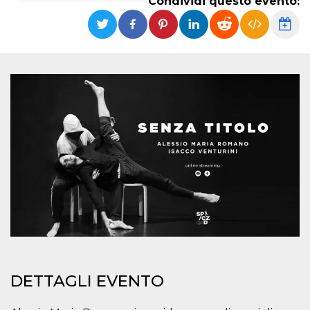
Condividi questo evento:
Necessari
Marketing
I cookie strettamente necessari o tecnici sono
indispensabili al funzionamento del sito. I
servizi qui presenti non potranno funzionare
senza.
Provider /
Nome
Scadenza
Descrizione
Dominio
cf_clearance
1 anno
Clearance
Cloudflare,
Cookie from
Inc.
CloudFlare
.oooh.events
stores the proof
of challenge
passed. It is
used to no
longer issue a
captcha or
jschallenge
challenge if
present. It is
required to
reach origin
server.
DETTAGLI EVENTO
wordpress_test_cookie
Sessione
Cookie di
Automattic
Wordpress,
Inc.
verifica che il