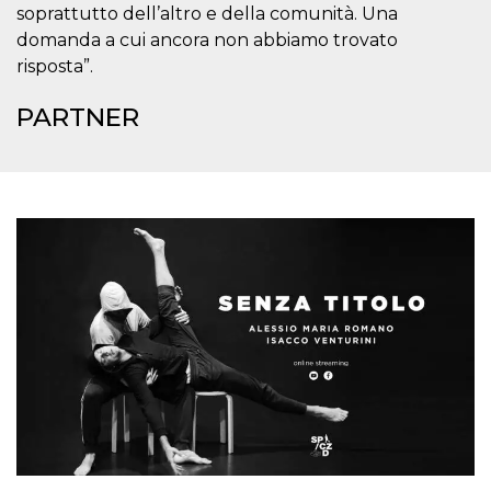
mese
viene
m.stripe.com
soprattutto dell’altro e della comunità. Una
generalmente
utilizzato per le
domanda a cui ancora non abbiamo trovato
prestazioni e
l'ottimizzazione
risposta”.
dei servizi di
elaborazione
dei pagamenti,
PARTNER
facilitando la
memorizzazione
dei contenuti
sul browser per
rendere le
pagine più
veloci.
CookieScriptConsent
4
Questo cookie
CookieScript
settimane
viene utilizzato
oooh.events
2 giorni
dal servizio
Cookie-
Script.com per
ricordare le
preferenze di
consenso sui
cookie dei
visitatori. È
necessario che il
banner dei
cookie di
Cookie-
Script.com
funzioni