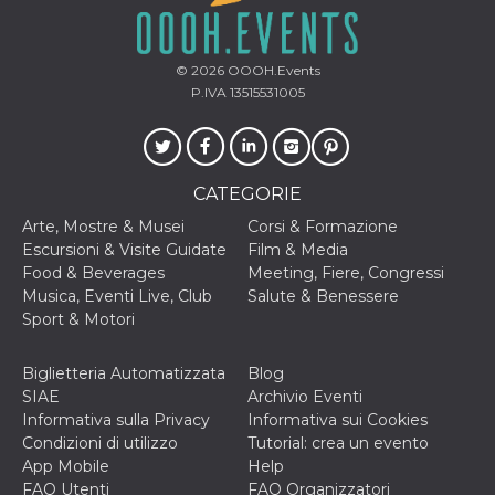
o persistent
30 giorni
datr
2 anni
Questo coo
Meta
© 2026
OOOH.Events
identifica il
Platform Inc.
browser che
.facebook.com
P.IVA 13515531005
connette a
Facebook. 
direttament
legato alla 
Facebook
dell'utente.
CATEGORIE
Facebook s
che viene
Arte, Mostre & Musei
Corsi & Formazione
utilizzato p
aiutare con 
Escursioni & Visite Guidate
Film & Media
sicurezza e a
Food & Beverages
Meeting, Fiere, Congressi
di accesso
sospette, in
Musica, Eventi Live, Club
Salute & Benessere
particolare p
Sport & Motori
rilevamento
bot che ten
di accedere 
servizio. F
Biglietteria Automatizzata
Blog
afferma anc
SIAE
Archivio Eventi
il profilo
comportame
Informativa sulla Privacy
Informativa sui Cookies
associato a
Condizioni di utilizzo
Tutorial: crea un evento
ciascun coo
datr viene
App Mobile
Help
eliminato d
FAQ Utenti
FAQ Organizzatori
giorni. Que