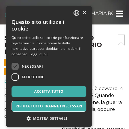
×
SENZA TITOLO DI ALESSIO MARIA ROMAN
Questo sito utilizza i
ITALIAN
cookie
ENGLISH
SENZA TITOLO DI ALESSIO
Questo sito utilizza i cookie per funzionare
regolarmente. Come previsto dalla
MARIA ROMANO – SCENARIO
SPANISH
normativa europea, dobbiamo chiederti il
PUBBLICO
consenso.
Leggi di più
27 DICEMBRE 2021 - 20:30
NECESSARI
VENDITE ONLINE TERMINATE
MARKETING
Arte, Mostre & Musei
È realmente possibile “comunicare”? Si è davvero in
ACCETTA TUTTO
comunicazione con l’altro, con gli altri? Quando
nascono il fraintendimento, la confusione, la guerra
RIFIUTA TUTTO TRANNE I NECESSARI
o l’amore? Il solo movimento, cosa lascia, oppure
cosa nasconde?
MOSTRA DETTAGLI