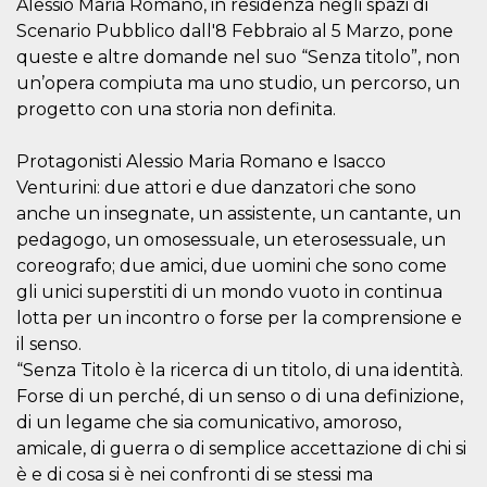
.oooh.events
Alessio Maria Romano, in residenza negli spazi di
browser accetti i
Scenario Pubblico dall'8 Febbraio al 5 Marzo, pone
cookie.
queste e altre domande nel suo “Senza titolo”, non
PHPSESSID
Sessione
Cookie
PHP.net
generato da
oooh.events
un’opera compiuta ma uno studio, un percorso, un
applicazioni
progetto con una storia non definita.
basate sul
linguaggio PHP.
Si tratta di un
identificatore
Protagonisti Alessio Maria Romano e Isacco
generico
utilizzato per
Venturini: due attori e due danzatori che sono
mantenere le
anche un insegnate, un assistente, un cantante, un
variabili di
sessione utente.
pedagogo, un omosessuale, un eterosessuale, un
Normalmente è
un numero
coreografo; due amici, due uomini che sono come
generato in
gli unici superstiti di un mondo vuoto in continua
modo casuale, il
modo in cui
lotta per un incontro o forse per la comprensione e
viene utilizzato
può essere
il senso.
specifico per il
sito, ma un
“Senza Titolo è la ricerca di un titolo, di una identità.
buon esempio è
Forse di un perché, di un senso o di una definizione,
mantenere uno
stato di accesso
di un legame che sia comunicativo, amoroso,
per un utente
tra le pagine.
amicale, di guerra o di semplice accettazione di chi si
è e di cosa si è nei confronti di se stessi ma
m
1 anno 1
Questo cookie
Stripe