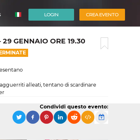
G
LOGIN
CREA EVENTO
ESPAÑOL
29 GENNAIO ORE 19.30
ENGLISH
TERMINATE
resentano
gguerriti alleati, tentano di scardinare
er
Condividi questo evento: