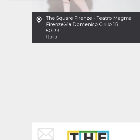
Necessari
Marketing
The Square Firenze - Teatro Magma
I cookie strettamente necessari o tecnici sono
Firenze
,
Via Domenico Cirillo 1R
indispensabili al funzionamento del sito. I
50133
servizi qui presenti non potranno funzionare
Italia
senza.
Provider /
Nome
Scadenza
Descrizione
Dominio
cf_clearance
1 anno
Clearance
Cloudflare,
Cookie from
Inc.
CloudFlare
.oooh.events
stores the proof
of challenge
passed. It is
used to no
longer issue a
captcha or
jschallenge
challenge if
present. It is
required to
reach origin
server.
wordpress_test_cookie
Sessione
Cookie di
Automattic
Wordpress,
Inc.
verifica che il