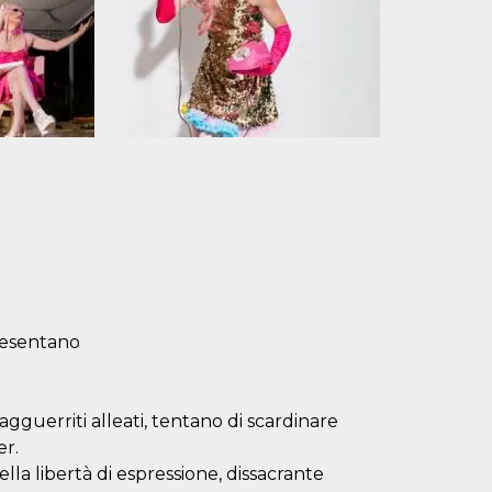
resentano
gguerriti alleati, tentano di scardinare
er.
lla libertà di espressione, dissacrante