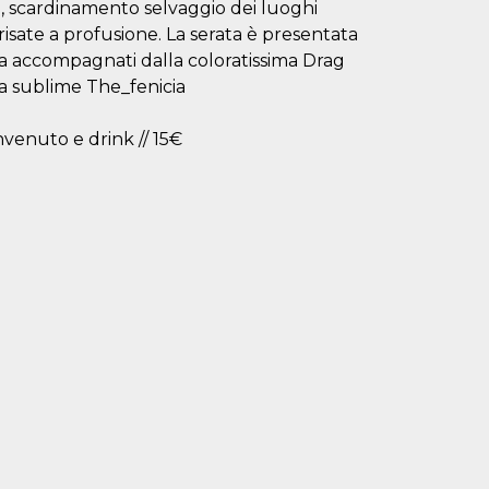
e, scardinamento selvaggio dei luoghi
isate a profusione. La serata è presentata
efta accompagnati dalla coloratissima Drag
la sublime The_fenicia
nvenuto e drink // 15€