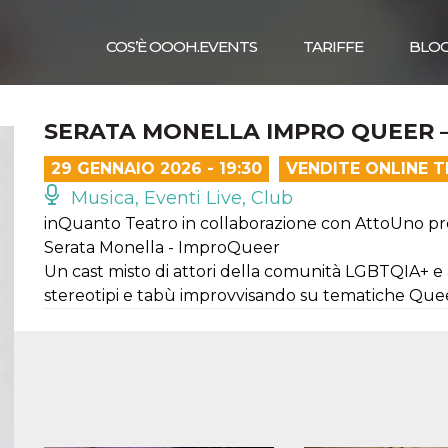
COS’È OOOH.EVENTS
TARIFFE
BLO
SERATA MONELLA IMPRO QUEER – 
29 GENNAIO 2026 - 19:30
VENDITE ONLINE 
Musica, Eventi Live, Club
inQuanto Teatro in collaborazione con AttoUno p
Serata Monella - ImproQueer
Un cast misto di attori della comunità LGBTQIA+ e a
stereotipi e tabù improvvisando su tematiche Que