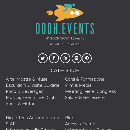
privacy,
garantendo 
loro prefer
siano onora
nelle sessio
future.
__Secure-ROLLOUT_TOKEN
.youtube.com
5 mesi 4
Utilizzato d
settimane
YouTube pe
© 2026
OOOH.Events
gestire
l'implement
P.IVA 13515531005
e la
sperimenta
delle funzio
Aiuta Googl
controllare 
nuove
CATEGORIE
funzionalità
modifiche
Arte, Mostre & Musei
Corsi & Formazione
dell'interfac
vengono mo
Escursioni & Visite Guidate
Film & Media
agli utenti
Food & Beverages
Meeting, Fiere, Congressi
nell'ambito 
e
Musica, Eventi Live, Club
Salute & Benessere
implementa
Sport & Motori
graduali,
garantendo
un'esperien
coerente pe
Biglietteria Automatizzata
Blog
determinat
SIAE
Archivio Eventi
utente dura
esperiment