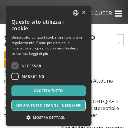
×
SERATA MONELLA – IMPRO QUEER
Questo sito utilizza i
ITALIAN
cookie
ENGLISH
SERATA MONELLA – IMPRO
Questo sito utilizza i cookie per funzionare
regolarmente. Come previsto dalla
QUEER
SPANISH
normativa europea, dobbiamo chiederti il
consenso.
Leggi di più
28 FEBBRAIO 2025 - 19:30
VENDITE ONLINE TERMINATE
NECESSARI
Musica, Eventi Live, Club
MARKETING
inQuanto Teatro in collaborazione con AttoUno
presentano
ACCETTA TUTTO
Serata Monella - ImproQueer
Un cast misto di attori della comunità LGBTQIA+ e
RIFIUTA TUTTO TRANNE I NECESSARI
agguerriti alleati, tentano di scardinare stereotipi e
tabù improvvisando su tematiche Queer
MOSTRA DETTAGLI