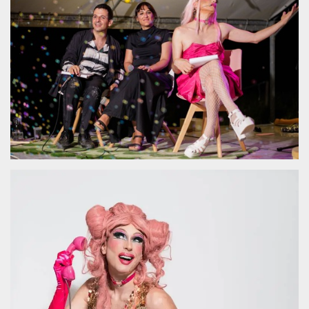
.oooh.events
browser accetti i
cookie.
PHPSESSID
Sessione
Cookie
PHP.net
generato da
oooh.events
applicazioni
basate sul
linguaggio PHP.
Si tratta di un
identificatore
generico
utilizzato per
mantenere le
variabili di
sessione utente.
Normalmente è
un numero
generato in
modo casuale, il
modo in cui
viene utilizzato
può essere
specifico per il
sito, ma un
buon esempio è
mantenere uno
stato di accesso
per un utente
tra le pagine.
m
1 anno 1
Questo cookie
Stripe