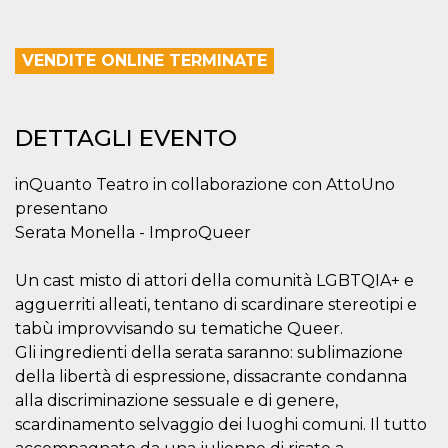
correttamente.
Storage declaration
VENDITE ONLINE TERMINATE
Storage
Nome
Descrizione
type
fbssls_314278995690155
Session
storage
DETTAGLI EVENTO
wpEmojiSettingsSupports
Session
storage
inQuanto Teatro in collaborazione con AttoUno
cn_uc__
Local
presentano
storage
Serata Monella - ImproQueer
Un cast misto di attori della comunità LGBTQIA+ e
agguerriti alleati, tentano di scardinare stereotipi e
tabù improvvisando su tematiche Queer.
Gli ingredienti della serata saranno: sublimazione
Provider /
della libertà di espressione, dissacrante condanna
Nome
Scadenza
Descrizione
Dominio
alla discriminazione sessuale e di genere,
c_user
4
Cookie di a
Meta
scardinamento selvaggio dei luoghi comuni. Il tutto
settimane
utente. Può
Platform Inc.
2 giorni
essere di se
.facebook.com