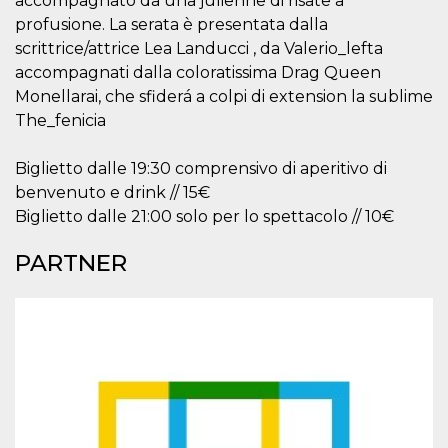
accompagnato da una julienne di risate a
o persistent
profusione. La serata è presentata dalla
30 giorni
scrittrice/attrice Lea Landucci , da Valerio_lefta
datr
2 anni
Questo coo
Meta
identifica il
Platform Inc.
accompagnati dalla coloratissima Drag Queen
browser che
.facebook.com
Monellarai, che sfiderá a colpi di extension la sublime
connette a
Facebook. 
The_fenicia
direttament
legato alla 
Facebook
dell'utente.
Biglietto dalle 19:30 comprensivo di aperitivo di
Facebook s
benvenuto e drink // 15€
che viene
utilizzato p
Biglietto dalle 21:00 solo per lo spettacolo // 10€
aiutare con 
sicurezza e a
di accesso
PARTNER
sospette, in
particolare p
rilevamento
bot che ten
di accedere 
servizio. F
afferma anc
il profilo
comportame
associato a
ciascun coo
datr viene
eliminato d
giorni. Que