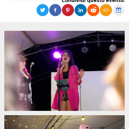
Condividi questo evento:
Necessari
Marketing
I cookie strettamente necessari o tecnici sono
indispensabili al funzionamento del sito. I
servizi qui presenti non potranno funzionare
senza.
Provider /
Nome
Scadenza
Descrizione
Dominio
cf_clearance
1 anno
Clearance
Cloudflare,
Cookie from
Inc.
CloudFlare
.oooh.events
stores the proof
of challenge
passed. It is
used to no
longer issue a
captcha or
jschallenge
challenge if
present. It is
required to
reach origin
server.
wordpress_test_cookie
Sessione
Cookie di
Automattic
Wordpress,
Inc.
verifica che il