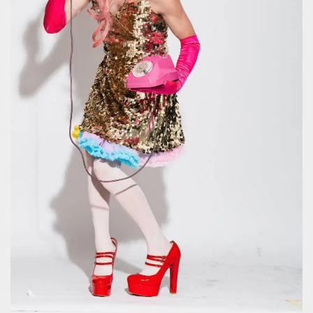
mese
viene
m.stripe.com
generalmente
utilizzato per le
prestazioni e
l'ottimizzazione
dei servizi di
elaborazione
dei pagamenti,
facilitando la
memorizzazione
dei contenuti
sul browser per
rendere le
pagine più
veloci.
CookieScriptConsent
4
Questo cookie
CookieScript
settimane
viene utilizzato
oooh.events
2 giorni
dal servizio
Cookie-
Script.com per
ricordare le
preferenze di
consenso sui
cookie dei
visitatori. È
necessario che il
banner dei
cookie di
Cookie-
Script.com
funzioni