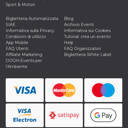
Sport & Motori
VISITOR_INFO1_LIVE
5 mesi 4
Questo cook
Google LLC
settimane
impostato 
.youtube.com
Youtube pe
Biglietteria Automatizzata
Blog
tenere tracc
delle prefe
SIAE
Archivio Eventi
dell'utente p
Informativa sulla Privacy
Informativa sui Cookies
video di Yo
incorporati 
Condizioni di utilizzo
Tutorial: crea un evento
siti; può an
App Mobile
Help
determinare 
visitatore de
FAQ Utenti
FAQ Organizzatori
web sta
Affiliate Marketing
Biglietteria White Label
utilizzando 
nuova o la
OOOH.Events per
vecchia ver
l’Ambiente
dell'interfac
Youtube.
VISITOR_PRIVACY_METADATA
5 mesi 4
Questo coo
YouTube
settimane
viene utiliz
.youtube.com
per memori
le scelte di
consenso e
privacy dell
per la loro
interazione 
sito. Registr
sul consens
visitatore r
a varie poli
impostazion