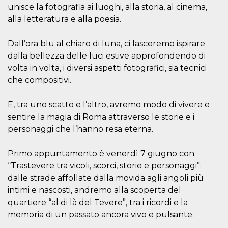
correttamente.
unisce la fotografia ai luoghi, alla storia, al cinema,
alla letteratura e alla poesia.
Storage declaration
Storage
Nome
Descrizione
Dall’ora blu al chiaro di luna, ci lasceremo ispirare
type
dalla bellezza delle luci estive approfondendo di
fbssls_314278995690155
Session
storage
volta in volta, i diversi aspetti fotografici, sia tecnici
che compositivi.
wpEmojiSettingsSupports
Session
storage
cn_uc__
Local
E, tra uno scatto e l’altro, avremo modo di vivere e
storage
sentire la magia di Roma attraverso le storie e i
personaggi che l’hanno resa eterna.
Primo appuntamento è venerdì 7 giugno con
“Trastevere tra vicoli, scorci, storie e personaggi”:
dalle strade affollate dalla movida agli angoli più
intimi e nascosti, andremo alla scoperta del
Provider /
Nome
Scadenza
Descrizione
Dominio
quartiere “al di là del Tevere”, tra i ricordi e la
c_user
4
Cookie di a
Meta
memoria di un passato ancora vivo e pulsante.
settimane
utente. Può
Platform Inc.
2 giorni
essere di se
.facebook.com