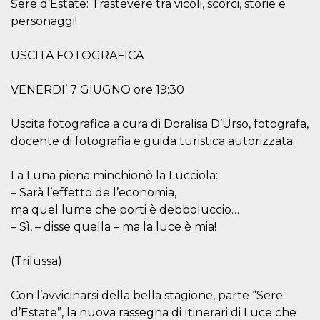
mese
viene
m.stripe.com
Sere d’Estate: Trastevere tra vicoli, scorci, storie e
generalmente
personaggi!
utilizzato per le
prestazioni e
l'ottimizzazione
dei servizi di
USCITA FOTOGRAFICA
elaborazione
dei pagamenti,
facilitando la
VENERDI’ 7 GIUGNO ore 19:30
memorizzazione
dei contenuti
sul browser per
rendere le
Uscita fotografica a cura di Doralisa D’Urso, fotografa,
pagine più
docente di fotografia e guida turistica autorizzata.
veloci.
CookieScriptConsent
4
Questo cookie
CookieScript
settimane
viene utilizzato
oooh.events
La Luna piena minchionò la Lucciola:
2 giorni
dal servizio
– Sarà l’effetto de l’economia,
Cookie-
Script.com per
ma quel lume che porti è debboluccio…
ricordare le
preferenze di
– Sì, – disse quella – ma la luce è mia!
consenso sui
cookie dei
visitatori. È
(Trilussa)
necessario che il
banner dei
cookie di
Cookie-
Con l’avvicinarsi della bella stagione, parte “Sere
Script.com
d’Estate”, la nuova rassegna di Itinerari di Luce che
funzioni