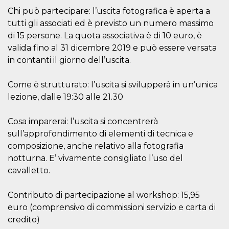
o persistent
Chi può partecipare: l’uscita fotografica è aperta a
30 giorni
tutti gli associati ed è previsto un numero massimo
datr
2 anni
Questo coo
Meta
di 15 persone. La quota associativa è di 10 euro, è
identifica il
Platform Inc.
browser che
.facebook.com
valida fino al 31 dicembre 2019 e può essere versata
connette a
Facebook. 
in contanti il giorno dell’uscita.
direttament
legato alla 
Facebook
Come è strutturato: l’uscita si svilupperà in un’unica
dell'utente.
Facebook s
lezione, dalle 19:30 alle 21.30
che viene
utilizzato p
aiutare con 
Cosa imparerai: l’uscita si concentrerà
sicurezza e a
di accesso
sull’approfondimento di elementi di tecnica e
sospette, in
particolare p
composizione, anche relativo alla fotografia
rilevamento
bot che ten
notturna. E’ vivamente consigliato l’uso del
di accedere 
cavalletto.
servizio. F
afferma anc
il profilo
comportame
Contributo di partecipazione al workshop: 15,95
associato a
euro (comprensivo di commissioni servizio e carta di
ciascun coo
datr viene
credito)
eliminato d
giorni. Que