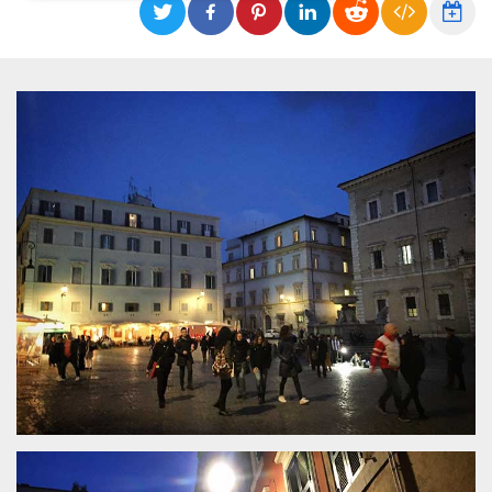
Necessari
Marketing
I cookie strettamente necessari o tecnici sono
indispensabili al funzionamento del sito. I
servizi qui presenti non potranno funzionare
senza.
Provider /
Nome
Scadenza
Descrizione
Dominio
cf_clearance
1 anno
Clearance
Cloudflare,
Cookie from
Inc.
CloudFlare
.oooh.events
stores the proof
of challenge
passed. It is
used to no
longer issue a
captcha or
jschallenge
challenge if
present. It is
required to
reach origin
server.
wordpress_test_cookie
Sessione
Cookie di
Automattic
Wordpress,
Inc.
verifica che il