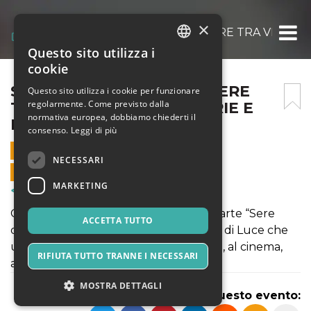
×
SERE D’ESTATE: TRASTEVERE TRA VICOLI, 
Questo sito utilizza i
ITALIAN
cookie
ENGLISH
SERE D’ESTATE: TRASTEVERE
Questo sito utilizza i cookie per funzionare
regolarmente. Come previsto dalla
TRA VICOLI, SCORCI, STORIE E
SPANISH
normativa europea, dobbiamo chiederti il
PERSONAGGI!
consenso.
Leggi di più
7 GIUGNO 2019 - 19:30
NECESSARI
VENDITE ONLINE TERMINATE
MARKETING
Corsi & Formazione
Con l’avvicinarsi della bella stagione, parte “Sere
ACCETTA TUTTO
d’Estate”, la nuova rassegna di Itinerari di Luce che
unisce la fotografia ai luoghi, alla storia, al cinema,
RIFIUTA TUTTO TRANNE I NECESSARI
alla letteratura e alla poesia.
MOSTRA DETTAGLI
Condividi questo evento: