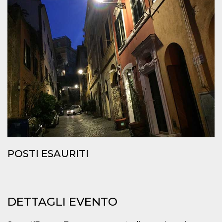
.oooh.events
browser accetti i
cookie.
PHPSESSID
Sessione
Cookie
PHP.net
generato da
oooh.events
applicazioni
basate sul
linguaggio PHP.
Si tratta di un
identificatore
generico
utilizzato per
mantenere le
variabili di
sessione utente.
Normalmente è
un numero
generato in
modo casuale, il
modo in cui
viene utilizzato
POSTI ESAURITI
può essere
specifico per il
sito, ma un
buon esempio è
mantenere uno
stato di accesso
per un utente
DETTAGLI EVENTO
tra le pagine.
m
1 anno 1
Questo cookie
Stripe