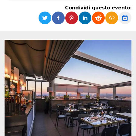
Condividi questo evento:
Necessari
Marketing
I cookie strettamente necessari o tecnici sono
indispensabili al funzionamento del sito. I
servizi qui presenti non potranno funzionare
senza.
Provider /
Nome
Scadenza
Descrizione
Dominio
cf_clearance
1 anno
Clearance
Cloudflare,
Cookie from
Inc.
CloudFlare
.oooh.events
stores the proof
of challenge
passed. It is
used to no
longer issue a
captcha or
jschallenge
challenge if
present. It is
required to
reach origin
server.
wordpress_test_cookie
Sessione
Cookie di
Automattic
Wordpress,
Inc.
verifica che il