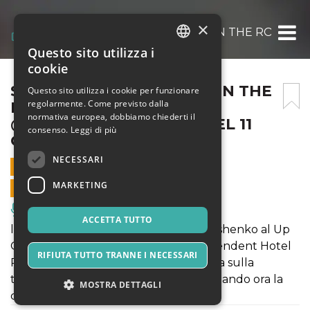
×
SERGEY ONISHENKO UP ON THE ROOF MU
Questo sito utilizza i
ITALIAN
cookie
ENGLISH
SERGEY ONISHENKO UP ON THE
Questo sito utilizza i cookie per funzionare
regolarmente. Come previsto dalla
ROOF MUSIC CLUB
SPANISH
normativa europea, dobbiamo chiederti il
@THEINDEPENDENTHOTEL 11
consenso.
Leggi di più
OTTOBRE 2019
NECESSARI
11 OTTOBRE 2019 - 20:00
MARKETING
VENDITE ONLINE TERMINATE
Musica, Eventi Live, Club
ACCETTA TUTTO
l'11 ottobre 2019 alle 21:00 Sergey Onishenko al Up
On The Roof Music Club @TheIndependent Hotel
RIFIUTA TUTTO TRANNE I NECESSARI
Roma. Regalati una meravigliosa serata sulla
terrazza più alta dell'Esquilino, acquistando ora la
MOSTRA DETTAGLI
cena in offerta promo!