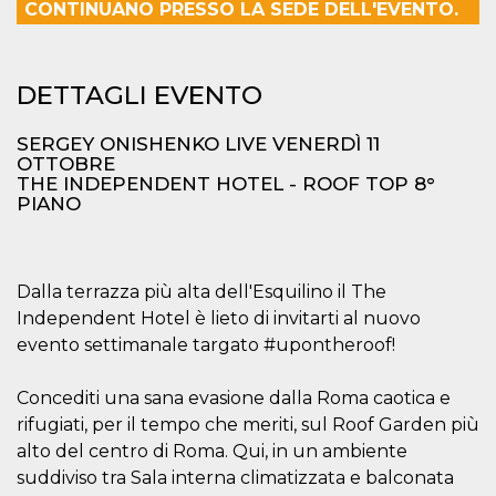
mese
viene
m.stripe.com
CONTINUANO PRESSO LA SEDE DELL'EVENTO.
generalmente
utilizzato per le
prestazioni e
l'ottimizzazione
dei servizi di
DETTAGLI EVENTO
elaborazione
dei pagamenti,
facilitando la
SERGEY ONISHENKO LIVE VENERDÌ 11
memorizzazione
dei contenuti
OTTOBRE
sul browser per
THE INDEPENDENT HOTEL - ROOF TOP 8°
rendere le
PIANO
pagine più
veloci.
CookieScriptConsent
4
Questo cookie
CookieScript
settimane
viene utilizzato
oooh.events
2 giorni
dal servizio
Dalla terrazza più alta dell'Esquilino il The
Cookie-
Script.com per
Independent Hotel è lieto di invitarti al nuovo
ricordare le
evento settimanale targato #upontheroof!
preferenze di
consenso sui
cookie dei
visitatori. È
Concediti una sana evasione dalla Roma caotica e
necessario che il
banner dei
rifugiati, per il tempo che meriti, sul Roof Garden più
cookie di
alto del centro di Roma. Qui, in un ambiente
Cookie-
Script.com
suddiviso tra Sala interna climatizzata e balconata
funzioni