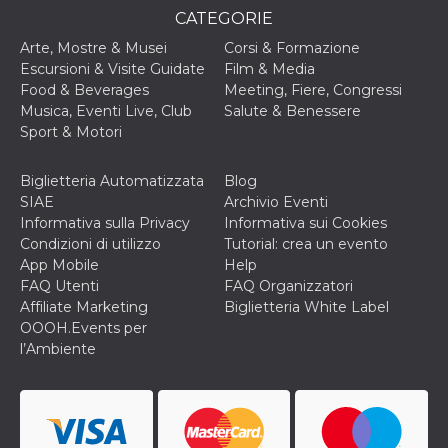
privacy,
CATEGORIE
garantendo 
loro prefer
Arte, Mostre & Musei
Corsi & Formazione
siano onora
nelle sessio
Escursioni & Visite Guidate
Film & Media
future.
Food & Beverages
Meeting, Fiere, Congressi
__Secure-ROLLOUT_TOKEN
.youtube.com
5 mesi 4
Utilizzato d
Musica, Eventi Live, Club
Salute & Benessere
settimane
YouTube pe
Sport & Motori
gestire
l'implement
e la
sperimenta
Biglietteria Automatizzata
Blog
delle funzio
SIAE
Archivio Eventi
Aiuta Googl
controllare 
Informativa sulla Privacy
Informativa sui Cookies
nuove
Condizioni di utilizzo
Tutorial: crea un evento
funzionalità
modifiche
App Mobile
Help
dell'interfac
FAQ Utenti
FAQ Organizzatori
vengono mo
agli utenti
Affiliate Marketing
Biglietteria White Label
nell'ambito 
OOOH.Events per
e
implementa
l’Ambiente
graduali,
garantendo
un'esperien
coerente pe
determinat
utente dura
esperiment