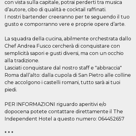
correttamente.
con vista sulla capitale, potrai perderti tra musica
d’autore, cibo di qualità e cocktail raffinati.
Storage declaration
I nostri bartender creeranno per te seguendo il tuo
Storage
gusto e comporranno vere e proprie opere d’arte.
Nome
Descrizione
type
fbssls_314278995690155
Session
La squadra della cucina, abilmente orchestrata dallo
storage
Chef Andrea Fusco cercherà di conquistare con
wpEmojiSettingsSupports
Session
storage
semplicità sapori e gusti diversi, ma con un occhio
alla tradizione.
cn_uc__
Local
storage
Lasciati conquistare dal nostro staff e "abbraccia"
Roma dall’alto: dalla cupola di San Pietro alle colline
che accolgono i castelli romani, tutto sarà ai tuoi
piedi.
PER INFORMAZIONI riguardo aperitivi e/o
dopocena potete contattare direttamente il The
Provider /
Nome
Scadenza
Descrizione
Dominio
Independent Hotel a questo numero: 064452657
c_user
4
Cookie di a
Meta
settimane
utente. Può
Platform Inc.
* * *
2 giorni
essere di se
.facebook.com