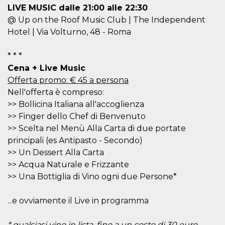
o persistent
LIVE MUSIC dalle 21:00 alle 22:30
30 giorni
@ Up on the Roof Music Club | The Independent
datr
2 anni
Questo coo
Meta
Hotel | Via Volturno, 48 - Roma
identifica il
Platform Inc.
browser che
.facebook.com
connette a
* * *
Facebook. 
direttament
Cena + Live Music
legato alla 
Facebook
Offerta promo: € 45 a persona
dell'utente.
Facebook s
Nell'offerta è compreso:
che viene
>> Bollicina Italiana all'accoglienza
utilizzato p
aiutare con 
>> Finger dello Chef di Benvenuto
sicurezza e a
di accesso
>> Scelta nel Menù Alla Carta di due portate
sospette, in
principali (es Antipasto - Secondo)
particolare p
rilevamento
>> Un Dessert Alla Carta
bot che ten
di accedere 
>> Acqua Naturale e Frizzante
servizio. F
afferma anc
>> Una Bottiglia di Vino ogni due Persone*
il profilo
comportame
associato a
...e ovviamente il Live in programma
ciascun coo
datr viene
eliminato d
* qualsiasi vino in lista, fino a un costo di 30 euro
giorni. Que