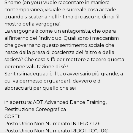
memorizzazione
Shame (on you) vuole raccontare in maniera
dei contenuti
sul browser per
contemporanea, visuale e surreale cosa accade
rendere le
quando si scatena nell’intimo di ciascuno di noi “il
pagine più
veloci.
mostro della vergogna”.
La vergogna è come un antagonista, che opera
Storage declaration
all'interno dell’individuo. Quali sono i meccanismi
Nome
Storage type
Descrizione
che governano questo sentimento sociale che
wpEmojiSettingsSupports
Archiviazione
nasce dalla presa di coscienza dell'altro e della
di sessione
società? Che cosa si fà per mettere a tacere questa
cn_uc__
Archiviazione
perenne valutazione di sé?
locale
Sentirsi inadeguati è il tuo avversario più grande, a
fbssls_314278995690155
Archiviazione
di sessione
cui va permesso di guardarti davvero e di
abbracciarti per quello che sei.
in apertura: ADT Advanced Dance Training,
Provider /
Restituzione Coreografica
Nome
Scadenza
Descrizione
Dominio
COSTI:
__Secure-
.youtube.com
5 mesi 4
Posto Unico Non Numerato INTERO: 12€
YNID
settimane
Provider /
Nome
Scadenza
Descrizione
Posto Unico Non Numerato RIDOTTO*: 10€
Dominio