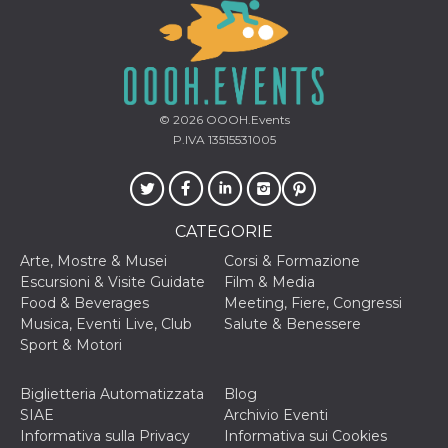
impostazion
privacy,
garantendo 
loro prefer
siano onora
nelle sessio
future.
YSC
Sessione
Questo cook
Google LLC
© 2026
OOOH.Events
impostato 
.youtube.com
P.IVA 13515531005
YouTube pe
tenere tracc
delle
visualizzazi
video incorp
CATEGORIE
__Secure-ROLLOUT_TOKEN
.youtube.com
5 mesi 4
Utilizzato d
settimane
YouTube pe
gestire
Arte, Mostre & Musei
Corsi & Formazione
l'implement
Escursioni & Visite Guidate
Film & Media
e la
sperimenta
Food & Beverages
Meeting, Fiere, Congressi
delle funzio
Musica, Eventi Live, Club
Salute & Benessere
Aiuta Googl
controllare 
Sport & Motori
nuove
funzionalità
modifiche
Biglietteria Automatizzata
Blog
dell'interfac
vengono mo
SIAE
Archivio Eventi
agli utenti
Informativa sulla Privacy
Informativa sui Cookies
nell'ambito 