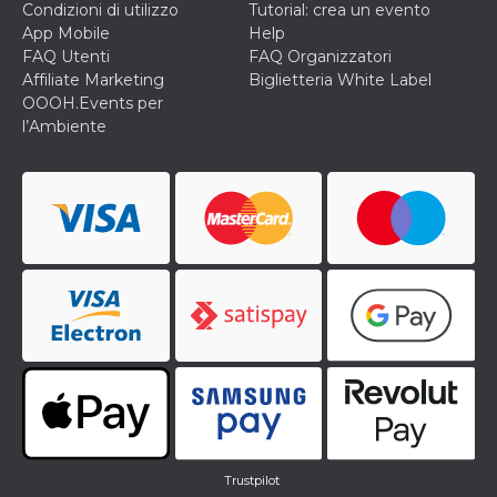
e
Condizioni di utilizzo
Tutorial: crea un evento
implementa
App Mobile
Help
graduali,
garantendo
FAQ Utenti
FAQ Organizzatori
un'esperien
Affiliate Marketing
Biglietteria White Label
coerente pe
determinat
OOOH.Events per
utente dura
l’Ambiente
esperiment
Trustpilot