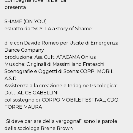
Compagnia Iuvenis Danza
per un utente
presenta
tra le pagine.
CookieScriptConsent
4
Questo cookie
CookieScript
SHAME (ON YOU)
settimane
viene utilizzato
oooh.events
2 giorni
dal servizio
estratto da "SCYLLA a story of Shame"
Cookie-
Script.com per
ricordare le
preferenze di
di e con Davide Romeo per Uscite di Emergenza
consenso sui
Dance Company
cookie dei
visitatori. È
produzione: Ass. Cult. ATACAMA Onlus
necessario che il
banner dei
Musiche: Originali di Massimiliano Frateschi
cookie di
Scenografie e Oggetti di Scena: CORPI MOBILI
Cookie-
Script.com
A.S.D.
funzioni
correttamente.
Assistenza alla creazione e Indagine Psicologica:
m
1 anno 1
Questo cookie
Dott. ALICE GABELLINI
Stripe
mese
viene
m.stripe.com
col sostegno di: CORPO MOBILE FESTIVAL, CDQ
generalmente
utilizzato per le
TORRE MAURA
prestazioni e
l'ottimizzazione
dei servizi di
“Si deve parlare della vergogna!”: sono le parole
elaborazione
dei pagamenti,
della sociologa Brene Brown.
facilitando la