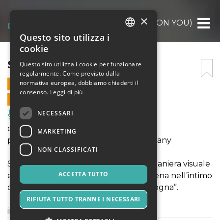
×
SHAME (ON YOU)
Questo sito utilizza i
ITALIAN
cookie
ENGLISH
SHAME (ON YOU)
Questo sito utilizza i cookie per funzionare
regolarmente. Come previsto dalla
SPANISH
normativa europea, dobbiamo chiederti il
21 GENNAIO 2024 - 18:00
consenso.
Leggi di più
VENDITE ONLINE TERMINATE
NECESSARI
Musica, Eventi Live, Club
di e con Davide Romeo
MARKETING
per Uscite di Emergenza Dance Company
NON CLASSIFICATI
Shame (on you) vuole raccontare in maniera visuale
ACCETTA TUTTO
e surreale cosa accade quando si scatena nell’intimo
di ciascuno di noi “il mostro della vergogna”.
RIFIUTA TUTTO TRANNE I NECESSARI
in collaborazione con Iuvenis Danza