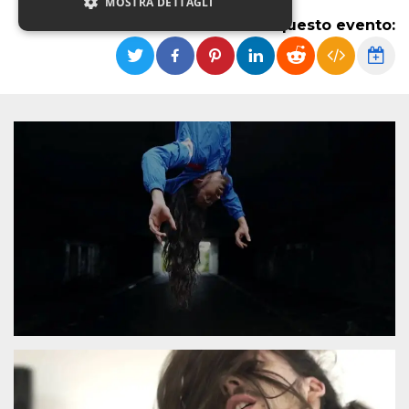
MOSTRA DETTAGLI
Condividi questo evento:
Necessari
Marketing
Non classificati
I cookie strettamente necessari o tecnici sono
indispensabili al funzionamento del sito. I
servizi qui presenti non potranno funzionare
senza.
Provider /
Nome
Scadenza
Descrizione
Dominio
cf_clearance
1 anno
Clearance
Cloudflare,
Cookie from
Inc.
CloudFlare
.oooh.events
stores the proof
of challenge
passed. It is
used to no
longer issue a
captcha or
jschallenge
challenge if
present. It is
required to
reach origin