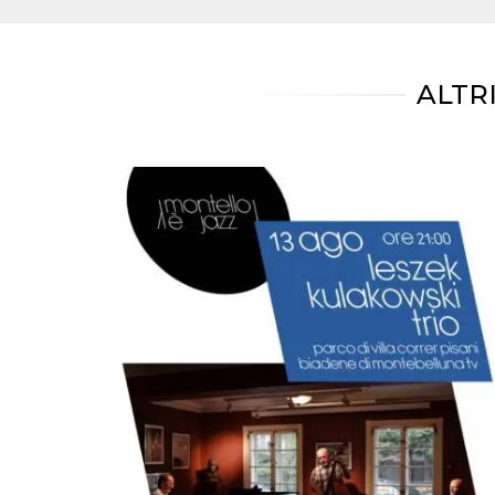
mese
viene
m.stripe.com
generalmente
utilizzato per le
prestazioni e
l'ottimizzazione
dei servizi di
ALTR
elaborazione
dei pagamenti,
facilitando la
memorizzazione
dei contenuti
sul browser per
rendere le
pagine più
veloci.
CookieScriptConsent
4
Questo cookie
CookieScript
settimane
viene utilizzato
oooh.events
2 giorni
dal servizio
Cookie-
Script.com per
ricordare le
preferenze di
consenso sui
cookie dei
visitatori. È
necessario che il
banner dei
cookie di
Cookie-
Script.com
funzioni