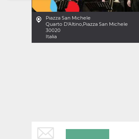
Necessari
Marketing
Piazza San Michele
I cookie strettamente necessari o tecnici sono
Quarto D'Altino
,
Piazza San Michele
indispensabili al funzionamento del sito. I
30020
servizi qui presenti non potranno funzionare
Italia
senza.
Provider /
Nome
Scadenza
Descrizione
Dominio
cf_clearance
1 anno
Clearance
Cloudflare,
Cookie from
Inc.
CloudFlare
.oooh.events
stores the proof
of challenge
passed. It is
used to no
longer issue a
captcha or
jschallenge
challenge if
present. It is
required to
reach origin
server.
wordpress_test_cookie
Sessione
Cookie di
Automattic
Wordpress,
Inc.
verifica che il