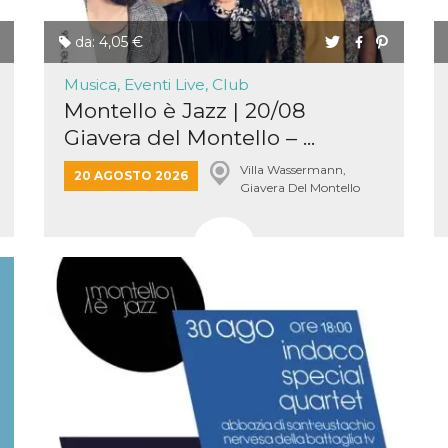
da: 4,05 €
Musica, Eventi Live, Club
Montello è Jazz | 20/08
Giavera del Montello – ...
Villa Wassermann,
20 AGOSTO 2026
Giavera Del Montello
ccesso
ssione