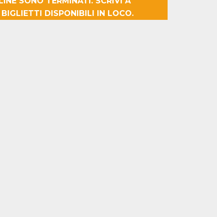
NLINE SONO TERMINATI. SCRIVI A
IGLIETTI DISPONIBILI IN LOCO.