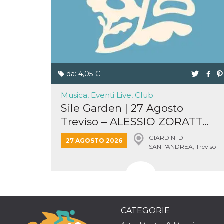
o persistent
30 giorni
datr
2 anni
Questo coo
Meta
identifica il
Platform Inc.
browser che
.facebook.com
connette a
Facebook. 
direttament
legato alla 
da: 4,05 €
Facebook
dell'utente.
Facebook s
Musica, Eventi Live, Club
che viene
utilizzato p
Sile Garden | 27 Agosto
aiutare con 
sicurezza e a
Treviso – ALESSIO ZORATT...
di accesso
sospette, in
GIARDINI DI
particolare p
27 AGOSTO 2026
rilevamento
SANT'ANDREA, Treviso
bot che ten
di accedere 
servizio. F
afferma anc
il profilo
comportame
associato a
ciascun coo
datr viene
CATEGORIE
eliminato d
giorni. Que