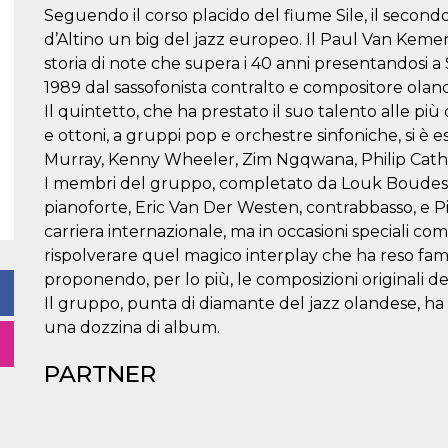
Seguendo il corso placido del fiume Sile, il second
d’Altino un big del jazz europeo. Il Paul Van Keme
storia di note che supera i 40 anni presentandosi a 
1989 dal sassofonista contralto e compositore olan
Il quintetto, che ha prestato il suo talento alle più
e ottoni, a gruppi pop e orchestre sinfoniche, si è esi
Murray, Kenny Wheeler, Zim Ngqwana, Philip Cather
I membri del gruppo, completato da Louk Boudeste
pianoforte, Eric Van Der Westen, contrabbasso, e Pi
carriera internazionale, ma in occasioni speciali co
rispolverare quel magico interplay che ha reso famo
proponendo, per lo più, le composizioni originali de
Il gruppo, punta di diamante del jazz olandese, ha 
una dozzina di album.
PARTNER