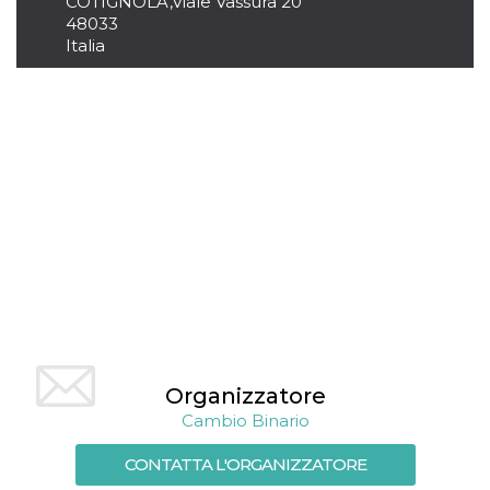
COTIGNOLA
,
Viale Vassura 20
mese
viene
m.stripe.com
generalmente
48033
utilizzato per le
Italia
prestazioni e
l'ottimizzazione
dei servizi di
elaborazione
dei pagamenti,
facilitando la
memorizzazione
dei contenuti
sul browser per
rendere le
pagine più
veloci.
CookieScriptConsent
4
Questo cookie
CookieScript
settimane
viene utilizzato
oooh.events
2 giorni
dal servizio
Cookie-
Script.com per
ricordare le
preferenze di
consenso sui
cookie dei
visitatori. È
Organizzatore
necessario che il
banner dei
Cambio Binario
cookie di
Cookie-
CONTATTA L'ORGANIZZATORE
Script.com
funzioni