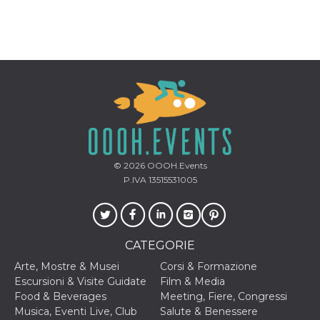
correttamente.
Storage declaration
Storage
Nome
Descrizione
type
fbssls_314278995690155
Session
storage
wpEmojiSettingsSupports
Session
storage
cn_uc__
Local
storage
© 2026
OOOH.Events
P.IVA 13515531005
CATEGORIE
Provider /
Arte, Mostre & Musei
Corsi & Formazione
Nome
Scadenza
Descrizione
Dominio
Escursioni & Visite Guidate
Film & Media
Food & Beverages
Meeting, Fiere, Congressi
c_user
4
Cookie di a
Meta
settimane
utente. Può
Platform Inc.
Musica, Eventi Live, Club
Salute & Benessere
2 giorni
essere di se
.facebook.com