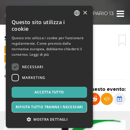
×
SIPARIO 13
Questo sito utilizza i
ITALIAN
cookie
ENGLISH
SIPARIO 13
Questo sito utilizza i cookie per funzionare
regolarmente. Come previsto dalla
SPANISH
normativa europea, dobbiamo chiederti il
27 GENNAIO 2024 - 20:50
consenso.
Leggi di più
VENDITE ONLINE TERMINATE
NECESSARI
Musica, Eventi Live, Club
evento bello bello
MARKETING
Condividi questo evento:
ACCETTA TUTTO
RIFIUTA TUTTO TRANNE I NECESSARI
MOSTRA DETTAGLI