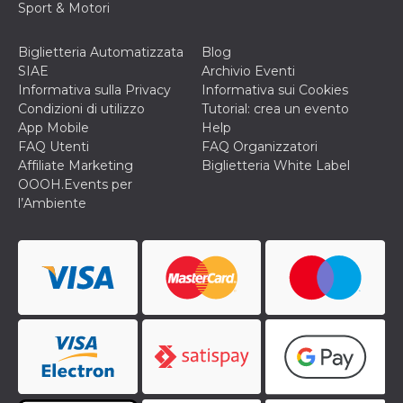
Sport & Motori
o persistent
30 giorni
datr
2 anni
Questo coo
Meta
Biglietteria Automatizzata
Blog
identifica il
Platform Inc.
SIAE
Archivio Eventi
browser che
.facebook.com
connette a
Informativa sulla Privacy
Informativa sui Cookies
Facebook. 
Condizioni di utilizzo
Tutorial: crea un evento
direttament
legato alla 
App Mobile
Help
Facebook
FAQ Utenti
FAQ Organizzatori
dell'utente.
Facebook s
Affiliate Marketing
Biglietteria White Label
che viene
OOOH.Events per
utilizzato p
aiutare con 
l’Ambiente
sicurezza e a
di accesso
sospette, in
particolare p
rilevamento
bot che ten
di accedere 
servizio. F
afferma anc
il profilo
comportame
associato a
ciascun coo
datr viene
eliminato d
giorni. Que