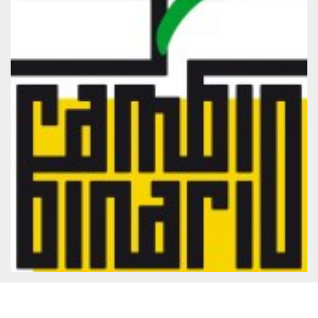
Necessari
Marketing
I cookie strettamente necessari o tecnici sono
indispensabili al funzionamento del sito. I
servizi qui presenti non potranno funzionare
senza.
Provider /
Nome
Scadenza
Descrizione
Dominio
cf_clearance
1 anno
Clearance
Cloudflare,
Cookie from
Inc.
CloudFlare
.oooh.events
stores the proof
of challenge
passed. It is
used to no
longer issue a
captcha or
jschallenge
challenge if
present. It is
required to
reach origin
server.
wordpress_test_cookie
Sessione
Cookie di
Automattic
Wordpress,
Inc.
verifica che il