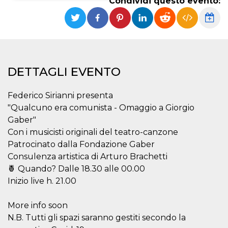
Condividi questo evento:
Necessari
Marketing
I cookie strettamente necessari o tecnici sono
indispensabili al funzionamento del sito. I
servizi qui presenti non potranno funzionare
senza.
DETTAGLI EVENTO
Provider /
Nome
Scadenza
Descrizione
Dominio
Federico Sirianni presenta
cf_clearance
1 anno
Clearance
Cloudflare,
Cookie from
"Qualcuno era comunista - Omaggio a Giorgio
Inc.
CloudFlare
.oooh.events
Gaber"
stores the proof
of challenge
Con i musicisti originali del teatro-canzone
passed. It is
used to no
Patrocinato dalla Fondazione Gaber
longer issue a
Consulenza artistica di Arturo Brachetti
captcha or
jschallenge
🍍 Quando? Dalle 18.30 alle 00.00
challenge if
present. It is
Inizio live h. 21.00
required to
reach origin
server.
More info soon
wordpress_test_cookie
Sessione
Cookie di
Automattic
N.B. Tutti gli spazi saranno gestiti secondo la
Wordpress,
Inc.
verifica che il