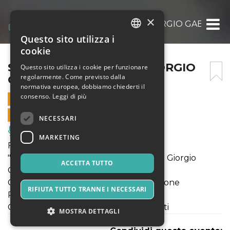
×
SIRIANNI- OMAGGIO A GIORGIO GABER
Questo sito utilizza i
ITALIAN
cookie
ENGLISH
SIRIANNI- OMAGGIO A GIORGIO
Questo sito utilizza i cookie per funzionare
regolarmente. Come previsto dalla
GABER
SPANISH
normativa europea, dobbiamo chiederti il
consenso.
Leggi di più
16 SETTEMBRE 2020 - 18:30
VENDITE ONLINE TERMINATE
NECESSARI
Musica, Eventi Live, Club
MARKETING
Federico Sirianni presenta
"Qualcuno era comunista - Omaggio a Giorgio
ACCETTA TUTTO
Gaber"
Con i musicisti originali del teatro-canzone
RIFIUTA TUTTO TRANNE I NECESSARI
Patrocinato dalla Fondazione Gaber
Consulenza artistica di Arturo Brachetti
MOSTRA DETTAGLI