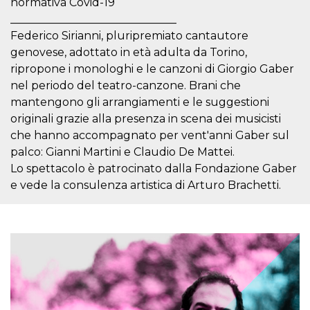
normativa Covid-19
.oooh.events
browser accetti i
______________________________
cookie.
Federico Sirianni, pluripremiato cantautore
PHPSESSID
Sessione
Cookie
PHP.net
generato da
oooh.events
genovese, adottato in età adulta da Torino,
applicazioni
ripropone i monologhi e le canzoni di Giorgio Gaber
basate sul
linguaggio PHP.
nel periodo del teatro-canzone. Brani che
Si tratta di un
identificatore
mantengono gli arrangiamenti e le suggestioni
generico
utilizzato per
originali grazie alla presenza in scena dei musicisti
mantenere le
che hanno accompagnato per vent'anni Gaber sul
variabili di
sessione utente.
palco: Gianni Martini e Claudio De Mattei.
Normalmente è
un numero
Lo spettacolo è patrocinato dalla Fondazione Gaber
generato in
e vede la consulenza artistica di Arturo Brachetti.
modo casuale, il
modo in cui
viene utilizzato
può essere
specifico per il
sito, ma un
buon esempio è
mantenere uno
stato di accesso
per un utente
tra le pagine.
m
1 anno 1
Questo cookie
Stripe