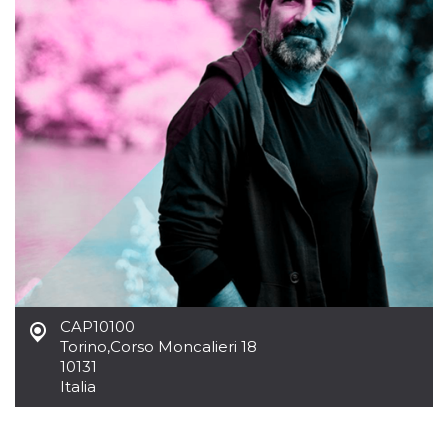
mese
viene
m.stripe.com
generalmente
utilizzato per le
prestazioni e
l'ottimizzazione
dei servizi di
elaborazione
dei pagamenti,
facilitando la
memorizzazione
dei contenuti
sul browser per
rendere le
pagine più
veloci.
CookieScriptConsent
4
Questo cookie
CookieScript
settimane
viene utilizzato
oooh.events
2 giorni
dal servizio
Cookie-
Script.com per
ricordare le
preferenze di
CAP10100
consenso sui
cookie dei
Torino
,
Corso Moncalieri 18
visitatori. È
10131
necessario che il
banner dei
Italia
cookie di
Cookie-
Script.com
funzioni