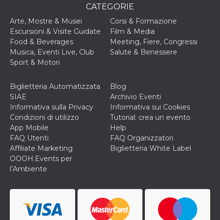
cookie viene
CATEGORIE
anche trami
piace e altri
Arte, Mostre & Musei
Corsi & Formazione
pulsanti e t
Escursioni & Visite Guidate
Film & Media
Facebook
posizionati 
Food & Beverages
Meeting, Fiere, Congressi
molti siti W
Musica, Eventi Live, Club
Salute & Benessere
diversi.
Sport & Motori
dpr
.facebook.com
1
permette di
settimana
controllare 
funzione “S
Biglietteria Automatizzata
Blog
su Facebook
pulsante “M
SIAE
Archivio Eventi
piace”, rac
Informativa sulla Privacy
Informativa sui Cookies
le impostaz
della lingua
Condizioni di utilizzo
Tutorial: crea un evento
permettono
App Mobile
Help
condividere
pagina.
FAQ Utenti
FAQ Organizzatori
Affiliate Marketing
Biglietteria White Label
fr
3 mesi
Contiene la
Meta
combinazio
OOOH.Events per
Platform Inc.
ID univoco 
.facebook.com
l’Ambiente
browser e
dell'utente,
utilizzata pe
pubblicità m
oo
5 anni
consente
Meta
all'utente di
Platform Inc.