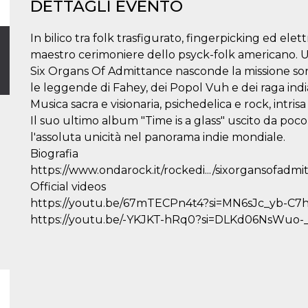
DETTAGLI EVENTO
In bilico tra folk trasfigurato, fingerpicking ed elet
maestro cerimoniere dello psyck-folk americano. Un
Six Organs Of Admittance nasconde la missione sono
le leggende di Fahey, dei Popol Vuh e dei raga india
Musica sacra e visionaria, psichedelica e rock, intrisa
Il suo ultimo album "Time is a glass" uscito da poco
l'assoluta unicità nel panorama indie mondiale.
Biografia
https://www.ondarock.it/rockedi.../sixorgansofadm
Official videos
https://youtu.be/67mTECPn4t4?si=MN6sJc_yb-C7
https://youtu.be/-YKJKT-hRq0?si=DLKd06NsWuo-