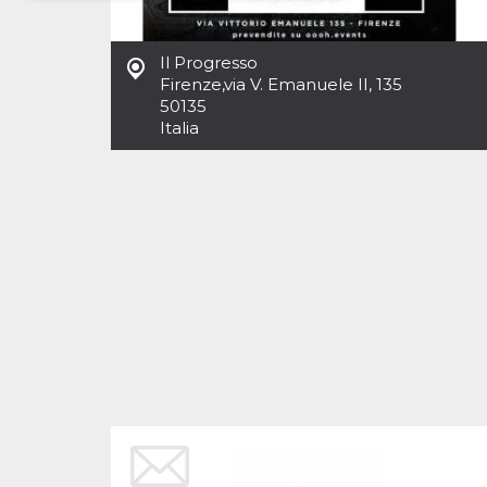
Necessari
Marketing
Il Progresso
I cookie strettamente necessari o tecnici sono
Firenze
,
via V. Emanuele II, 135
indispensabili al funzionamento del sito. I
50135
servizi qui presenti non potranno funzionare
Italia
senza.
Provider /
Nome
Scadenza
Descrizione
Dominio
cf_clearance
1 anno
Clearance
Cloudflare,
Cookie from
Inc.
CloudFlare
.oooh.events
stores the proof
of challenge
passed. It is
used to no
longer issue a
captcha or
jschallenge
challenge if
present. It is
required to
reach origin
server.
wordpress_test_cookie
Sessione
Cookie di
Automattic
Wordpress,
Inc.
verifica che il