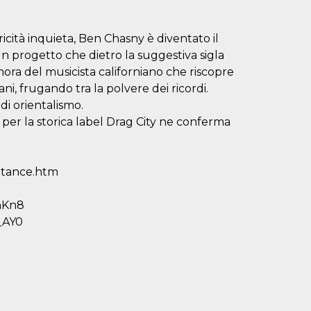
tricità inquieta, Ben Chasny è diventato il
 progetto che dietro la suggestiva sigla
ra del musicista californiano che riscopre
ni, frugando tra la polvere dei ricordi.
 di orientalismo.
 per la storica label Drag City ne conferma
ittance.htm
hKn8
_AY0