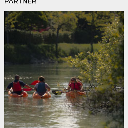
PARTNER
mese
viene
m.stripe.com
generalmente
utilizzato per le
prestazioni e
l'ottimizzazione
dei servizi di
elaborazione
dei pagamenti,
facilitando la
memorizzazione
dei contenuti
sul browser per
rendere le
pagine più
veloci.
CookieScriptConsent
4
Questo cookie
CookieScript
settimane
viene utilizzato
oooh.events
2 giorni
dal servizio
Cookie-
Script.com per
ricordare le
preferenze di
consenso sui
cookie dei
visitatori. È
necessario che il
banner dei
cookie di
Cookie-
Script.com
funzioni