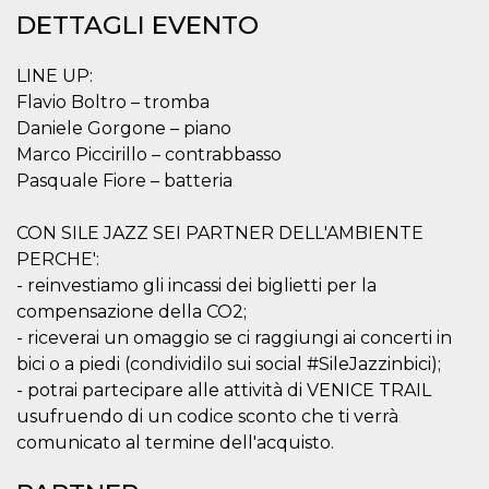
.oooh.events
browser accetti i
DETTAGLI EVENTO
cookie.
PHPSESSID
Sessione
Cookie
PHP.net
LINE UP:
generato da
oooh.events
applicazioni
Flavio Boltro – tromba
basate sul
linguaggio PHP.
Daniele Gorgone – piano
Si tratta di un
Marco Piccirillo – contrabbasso
identificatore
generico
Pasquale Fiore – batteria
utilizzato per
mantenere le
variabili di
sessione utente.
CON SILE JAZZ SEI PARTNER DELL'AMBIENTE
Normalmente è
PERCHE':
un numero
generato in
- reinvestiamo gli incassi dei biglietti per la
modo casuale, il
modo in cui
compensazione della CO2;
viene utilizzato
- riceverai un omaggio se ci raggiungi ai concerti in
può essere
specifico per il
bici o a piedi (condividilo sui social #SileJazzinbici);
sito, ma un
buon esempio è
- potrai partecipare alle attività di VENICE TRAIL
mantenere uno
stato di accesso
usufruendo di un codice sconto che ti verrà
per un utente
comunicato al termine dell'acquisto.
tra le pagine.
m
1 anno 1
Questo cookie
Stripe