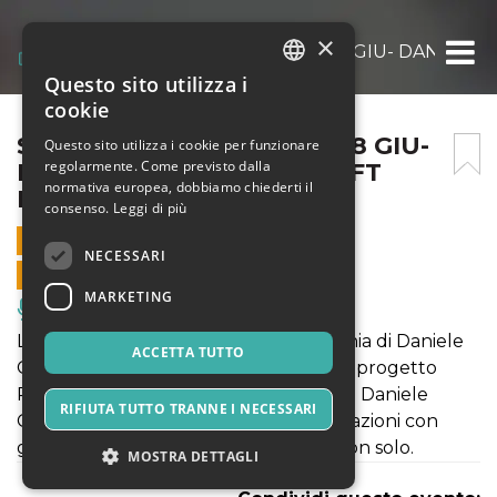
×
SILE JAZZ 2022 – CASIER 18 GIU- DANIEL
Questo sito utilizza i
ITALIAN
cookie
ENGLISH
SILE JAZZ 2022 – CASIER 18 GIU-
Questo sito utilizza i cookie per funzionare
regolarmente. Come previsto dalla
DANIELE GORGONE TRIO FT
SPANISH
normativa europea, dobbiamo chiederti il
FLAVIO BOLTRO
consenso.
Leggi di più
18 GIUGNO 2022 - 21:00
NECESSARI
VENDITE ONLINE TERMINATE
MARKETING
Musica, Eventi Live, Club
La piazza di Casier si scalda in compagnia di Daniele
ACCETTA TUTTO
Gorgone Trio ft Flavio Boltro, uniti nel progetto
River Dance. Il trio del pianista toscano Daniele
RIFIUTA TUTTO TRANNE I NECESSARI
Gorgone vanta innumerevoli collaborazioni con
grandi star del jazz internazionale e non solo.
MOSTRA DETTAGLI