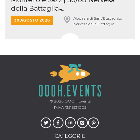
della Battaglia ̵...
Abbazia di Sant’Eustachio,
30 AGOSTO 2026
Nervesa della Battaglia
© 2026
OOOH.Events
P.IVA 13515531005
CATEGORIE