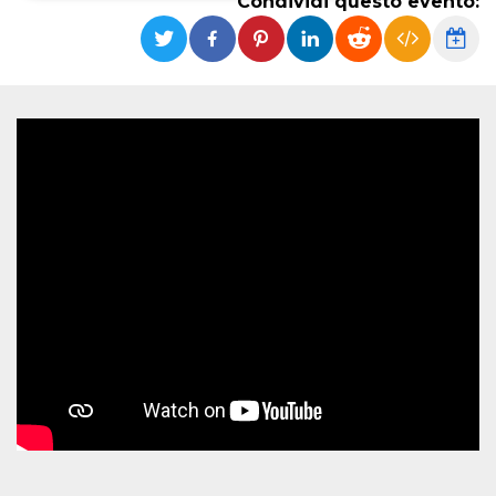
Condividi questo evento:
Necessari
Marketing
I cookie strettamente necessari o tecnici sono
indispensabili al funzionamento del sito. I
servizi qui presenti non potranno funzionare
senza.
Provider /
Nome
Scadenza
Descrizione
Dominio
cf_clearance
1 anno
Clearance
Cloudflare,
Cookie from
Inc.
CloudFlare
.oooh.events
stores the proof
of challenge
passed. It is
used to no
longer issue a
captcha or
jschallenge
challenge if
present. It is
required to
reach origin
server.
wordpress_test_cookie
Sessione
Cookie di
Automattic
Wordpress,
Inc.
verifica che il