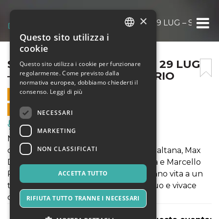
×
SILE JAZZ 2022 – ISTRANA 29 LUG – SALV
Questo sito utilizza i
ITALIAN
cookie
ENGLISH
SILE JAZZ 2022 – ISTRANA 29 LUG
Questo sito utilizza i cookie per funzionare
regolarmente. Come previsto dalla
– SALVATORE MALTANA TRIO
SPANISH
normativa europea, dobbiamo chiederti il
consenso.
Leggi di più
29 LUGLIO 2022 - 21:00
VENDITE ONLINE TERMINATE
NECESSARI
Musica, Eventi Live, Club
MARKETING
Nella magica atmosfera di Villa Lattes il
NON CLASSIFICATI
contrabbassista algherese Salvatore Maltana, Max
De Aloe con la sua armonica cromatica e Marcello
Peghin con la sua chitarra classica, danno vita a un
ACCETTA TUTTO
trio dalle geometrie inusuali in continuo e vivace
cambiamento.
RIFIUTA TUTTO TRANNE I NECESSARI