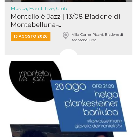
e
implementa
Musica, Eventi Live, Club
graduali,
Montello è Jazz | 13/08 Biadene di
garantendo
un'esperien
Montebelluna ̵...
coerente pe
determinat
utente dura
Villa Correr Pisani, Biadene di
13 AGOSTO 2026
esperiment
Montebelluna