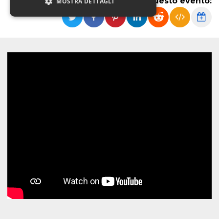
Condividi questo evento:
MOSTRA DETTAGLI
Necessari
Marketing
Non classificati
I cookie strettamente necessari o tecnici sono
indispensabili al funzionamento del sito. I
servizi qui presenti non potranno funzionare
senza.
Provider /
Nome
Scadenza
Descrizione
Dominio
cf_clearance
1 anno
Clearance
Cloudflare,
Cookie from
Inc.
CloudFlare
.oooh.events
stores the proof
of challenge
passed. It is
used to no
longer issue a
captcha or
jschallenge
challenge if
present. It is
required to
reach origin