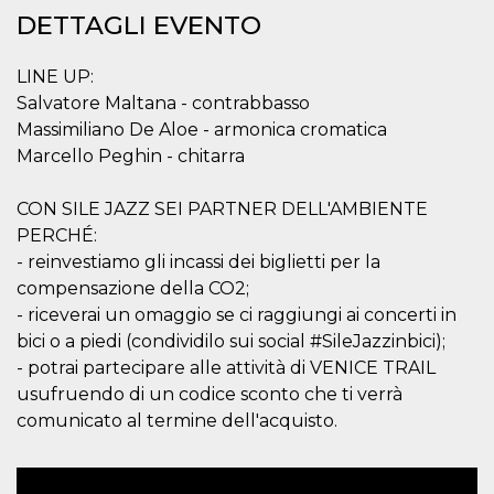
server.
DETTAGLI EVENTO
wordpress_test_cookie
Sessione
Cookie di
Automattic
Wordpress,
Inc.
LINE UP:
verifica che il
.oooh.events
browser accetti i
Salvatore Maltana - contrabbasso
cookie.
Massimiliano De Aloe - armonica cromatica
PHPSESSID
Sessione
Cookie
PHP.net
Marcello Peghin - chitarra
generato da
oooh.events
applicazioni
basate sul
linguaggio PHP.
CON SILE JAZZ SEI PARTNER DELL'AMBIENTE
Si tratta di un
identificatore
PERCHÉ:
generico
- reinvestiamo gli incassi dei biglietti per la
utilizzato per
mantenere le
compensazione della CO2;
variabili di
sessione utente.
- riceverai un omaggio se ci raggiungi ai concerti in
Normalmente è
bici o a piedi (condividilo sui social #SileJazzinbici);
un numero
generato in
- potrai partecipare alle attività di VENICE TRAIL
modo casuale, il
modo in cui
usufruendo di un codice sconto che ti verrà
viene utilizzato
può essere
comunicato al termine dell'acquisto.
specifico per il
sito, ma un
buon esempio è
mantenere uno
stato di accesso