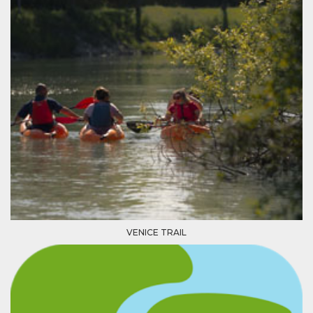
memorizzazione
dei contenuti
sul browser per
rendere le
pagine più
veloci.
Storage declaration
Nome
Storage type
Descrizione
wpEmojiSettingsSupports
Archiviazione
di sessione
cn_uc__
Archiviazione
locale
fbssls_314278995690155
Archiviazione
di sessione
VENICE TRAIL
Provider /
Nome
Scadenza
Descrizione
Dominio
__Secure-
.youtube.com
5 mesi 4
YNID
settimane
Provider /
Nome
Scadenza
Descrizione
Dominio