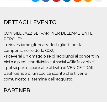
Necessari
Marketing
I cookie strettamente necessari o tecnici sono
DETTAGLI EVENTO
indispensabili al funzionamento del sito. I
servizi qui presenti non potranno funzionare
senza.
CON SILE JAZZ SEI PARTNER DELL'AMBIENTE
Provider /
Nome
Scadenza
Descrizione
PERCHE':
Dominio
- reinvestiamo gli incassi dei biglietti per la
cf_clearance
1 anno
Clearance
Cloudflare,
Cookie from
compensazione della CO2;
Inc.
CloudFlare
.oooh.events
- riceverai un omaggio se ci raggiungi ai concerti in
stores the proof
of challenge
bici o a piedi (condividilo sui social #SileJazzinbici);
passed. It is
used to no
- potrai partecipare alle attività di VENICE TRAIL
longer issue a
usufruendo di un codice sconto che ti verrà
captcha or
jschallenge
comunicato al termine dell'acquisto.
challenge if
present. It is
required to
PARTNER
reach origin
server.
wordpress_test_cookie
Sessione
Cookie di
Automattic
Wordpress,
Inc.
verifica che il