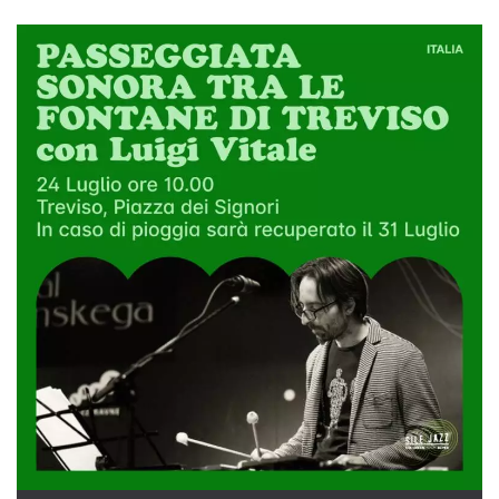
.oooh.events
browser accetti i
cookie.
PHPSESSID
Sessione
Cookie
PHP.net
generato da
oooh.events
applicazioni
basate sul
linguaggio PHP.
Si tratta di un
identificatore
generico
utilizzato per
mantenere le
variabili di
sessione utente.
Normalmente è
un numero
generato in
modo casuale, il
modo in cui
viene utilizzato
può essere
specifico per il
sito, ma un
buon esempio è
mantenere uno
stato di accesso
per un utente
tra le pagine.
m
1 anno 1
Questo cookie
Stripe