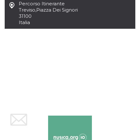
mese
viene
m.stripe.com
Percorso Itinerante
generalmente
Treviso
,
Piazza Dei Signori
utilizzato per le
prestazioni e
31100
l'ottimizzazione
Italia
dei servizi di
elaborazione
dei pagamenti,
facilitando la
memorizzazione
dei contenuti
sul browser per
rendere le
pagine più
veloci.
CookieScriptConsent
4
Questo cookie
CookieScript
settimane
viene utilizzato
oooh.events
2 giorni
dal servizio
Cookie-
Script.com per
ricordare le
preferenze di
consenso sui
cookie dei
visitatori. È
necessario che il
banner dei
cookie di
Cookie-
Script.com
funzioni