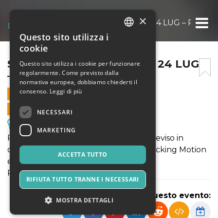
×
SILE JAZZ 2022 – TREVISO 24 LUG – PASS
Questo sito utilizza i
ITALIAN
cookie
ENGLISH
SILE JAZZ 2022 – TREVISO 24 LUG
Questo sito utilizza i cookie per funzionare
regolarmente. Come previsto dalla
– PASSEGGIATA SONORA
SPANISH
normativa europea, dobbiamo chiederti il
consenso.
Leggi di più
24 LUGLIO 2022 - 10:00
VENDITE ONLINE TERMINATE
NECESSARI
Escursioni & Visite Guidate
MARKETING
Passeggiata sonora tra le fontane di Treviso in
compagnia di una guida turistica di Rocking Motion
ACCETTA TUTTO
e del percussionista Luigi Vitale.
POSTI LIMITATI!!
RIFIUTA TUTTO TRANNE I NECESSARI
Condividi questo evento:
MOSTRA DETTAGLI