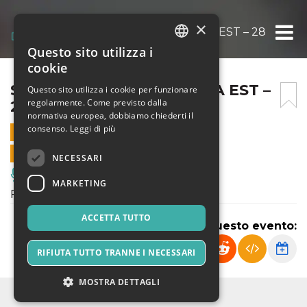
×
SNOWFLAKE @ FORTEZZA EST – 28 DICE
Questo sito utilizza i
ITALIAN
cookie
ENGLISH
SNOWFLAKE @ FORTEZZA EST –
Questo sito utilizza i cookie per funzionare
regolarmente. Come previsto dalla
28 DICEMBRE
SPANISH
normativa europea, dobbiamo chiederti il
consenso.
Leggi di più
28 DICEMBRE 2022 - 21:00
VENDITE ONLINE TERMINATE
NECESSARI
Musica, Eventi Live, Club
MARKETING
Fortezza Est
ACCETTA TUTTO
Condividi questo evento:
RIFIUTA TUTTO TRANNE I NECESSARI
MOSTRA DETTAGLI