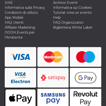
SIAE
Archivio Eventi
cookie viene
anche trami
Informativa sulla Privacy
Informativa sui Cookies
piace e altri
Condizioni di utilizzo
Tutorial: crea un evento
pulsanti e t
Facebook
App Mobile
Help
posizionati 
FAQ Utenti
FAQ Organizzatori
molti siti W
diversi.
Affiliate Marketing
Biglietteria White Label
OOOH.Events per
dpr
.facebook.com
1
permette di
settimana
controllare 
l’Ambiente
funzione “S
su Facebook
pulsante “M
piace”, rac
le impostaz
della lingua
permettono
condividere
pagina.
fr
3 mesi
Contiene la
Meta
combinazio
Platform Inc.
ID univoco 
.facebook.com
browser e
dell'utente,
utilizzata pe
pubblicità m
oo
5 anni
consente
Meta
all'utente di
Platform Inc.