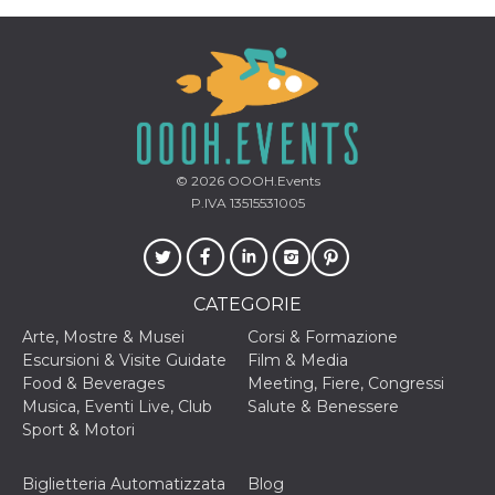
o persistent
30 giorni
datr
2 anni
Questo coo
Meta
identifica il
Platform Inc.
browser che
.facebook.com
connette a
Facebook. 
direttament
legato alla 
Facebook
© 2026
OOOH.Events
dell'utente.
Facebook s
P.IVA 13515531005
che viene
utilizzato p
aiutare con 
sicurezza e a
di accesso
sospette, in
CATEGORIE
particolare p
rilevamento
Arte, Mostre & Musei
Corsi & Formazione
bot che ten
di accedere 
Escursioni & Visite Guidate
Film & Media
servizio. F
Food & Beverages
Meeting, Fiere, Congressi
afferma anc
il profilo
Musica, Eventi Live, Club
Salute & Benessere
comportame
Sport & Motori
associato a
ciascun coo
datr viene
eliminato d
Biglietteria Automatizzata
Blog
giorni. Que