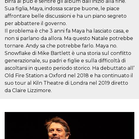
birra al pub e sentire gli album dall’inizio alla fine.
.oooh.events
browser accetti i
Sua figlia, Maya, indossa scarpe buone, le piace
cookie.
affrontare belle discussioni e ha un piano segreto
PHPSESSID
Sessione
Cookie
PHP.net
generato da
oooh.events
per abbattere il governo.
applicazioni
Il problema è che 3 anni fa Maya ha lasciato casa, e
basate sul
linguaggio PHP.
non si parlano da allora. Ma questo Natale potrebbe
Si tratta di un
identificatore
tornare. Andy sa che potrebbe farlo. Maya no.
generico
utilizzato per
Snowflake di Mike Bartlett è una storia sul conflitto
mantenere le
generazionale, su padri e figlie e sulla difficoltà di
variabili di
sessione utente.
ascoltarsi in questo periodo storico. Ha debuttato all’
Normalmente è
un numero
Old Fire Station a Oxford nel 2018 e ha continuato il
generato in
suo tour al Kiln Theatre di Londra nel 2019 diretto
modo casuale, il
modo in cui
da Claire Lizzimore.
viene utilizzato
può essere
specifico per il
sito, ma un
buon esempio è
mantenere uno
stato di accesso
per un utente
tra le pagine.
m
1 anno 1
Questo cookie
Stripe