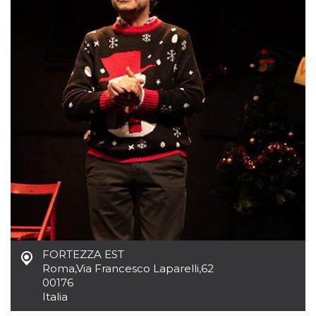
mese
viene
m.stripe.com
generalmente
utilizzato per le
prestazioni e
l'ottimizzazione
dei servizi di
elaborazione
dei pagamenti,
facilitando la
memorizzazione
dei contenuti
sul browser per
rendere le
pagine più
veloci.
CookieScriptConsent
4
Questo cookie
CookieScript
settimane
viene utilizzato
oooh.events
2 giorni
dal servizio
Cookie-
Script.com per
ricordare le
preferenze di
consenso sui
cookie dei
visitatori. È
FORTEZZA EST
necessario che il
Roma
,
Via Francesco Laparelli,62
banner dei
cookie di
00176
Cookie-
Italia
Script.com
funzioni