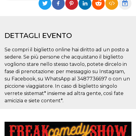
Necessari
Marketing
I cookie strettamente necessari o tecnici sono
indispensabili al funzionamento del sito. I
servizi qui presenti non potranno funzionare
DETTAGLI EVENTO
senza.
Provider /
Nome
Scadenza
Descrizione
Se compri il biglietto online hai diritto ad un posto a
Dominio
sedere. Se più persone che acquistano il biglietto
cf_clearance
1 anno
Clearance
Cloudflare,
Cookie from
vogliono stare nello stesso tavolo, potete dircelo in
Inc.
CloudFlare
.oooh.events
fase di prenotazione: per messaggio su Instagram,
stores the proof
of challenge
su Facebook, su WhatsApp al 3487736697 o con un
passed. It is
used to no
piccione viaggiatore. In caso di biglietto singolo
longer issue a
verrete sistemat* insieme ad altra gente, così fate
captcha or
jschallenge
amicizia e siete content*.
challenge if
present. It is
required to
reach origin
server.
wordpress_test_cookie
Sessione
Cookie di
Automattic
Wordpress,
Inc.
verifica che il