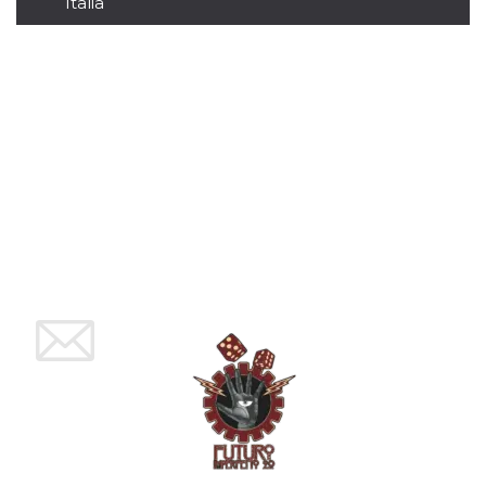
Italia
mese
viene
m.stripe.com
generalmente
utilizzato per le
prestazioni e
l'ottimizzazione
dei servizi di
elaborazione
dei pagamenti,
facilitando la
memorizzazione
dei contenuti
sul browser per
rendere le
pagine più
veloci.
CookieScriptConsent
4
Questo cookie
CookieScript
settimane
viene utilizzato
oooh.events
2 giorni
dal servizio
Cookie-
Script.com per
ricordare le
preferenze di
consenso sui
cookie dei
visitatori. È
necessario che il
banner dei
cookie di
Cookie-
Script.com
funzioni