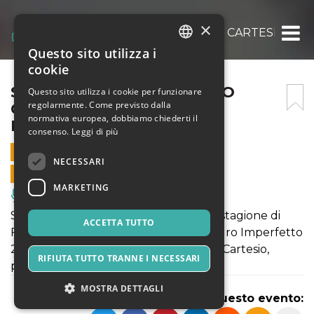
×
SOFIA IANIGRO E GIACOMO CARTESIO @ 
Questo sito utilizza i
ITALIAN
cookie
ENGLISH
SOFIA IANIGRO E GIACOMO
Questo sito utilizza i cookie per funzionare
regolarmente. Come previsto dalla
CARTESIO @ FUTURO
SPANISH
normativa europea, dobbiamo chiederti il
IMPERFETTO 2.0
consenso.
Leggi di più
27 MARZO 2025 - 21:30
NECESSARI
VENDITE ONLINE TERMINATE
MARKETING
Musica, Eventi Live, Club
Sesto appuntamento con la seconda stagione di
ACCETTA TUTTO
Freak Comedy Show, sul palco di Futuro Imperfetto
2.0 ci saranno Sofia Ianigro e Giacomo Cartesio,
RIFIUTA TUTTO TRANNE I NECESSARI
presenta Marco Palma.
MOSTRA DETTAGLI
Condividi questo evento: