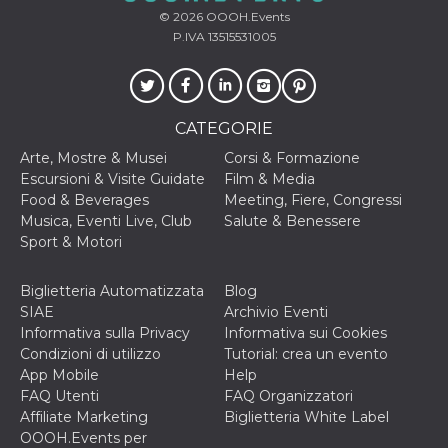
o persistent
© 2026
OOOH.Events
30 giorni
P.IVA 13515531005
datr
2 anni
Questo coo
Meta
identifica il
Platform Inc.
browser che
.facebook.com
connette a
Facebook. 
direttament
CATEGORIE
legato alla 
Facebook
Arte, Mostre & Musei
Corsi & Formazione
dell'utente.
Escursioni & Visite Guidate
Film & Media
Facebook s
che viene
Food & Beverages
Meeting, Fiere, Congressi
utilizzato p
Musica, Eventi Live, Club
Salute & Benessere
aiutare con 
sicurezza e a
Sport & Motori
di accesso
sospette, in
particolare p
Biglietteria Automatizzata
Blog
rilevamento
bot che ten
SIAE
Archivio Eventi
di accedere 
Informativa sulla Privacy
Informativa sui Cookies
servizio. F
afferma anc
Condizioni di utilizzo
Tutorial: crea un evento
il profilo
App Mobile
Help
comportame
associato a
FAQ Utenti
FAQ Organizzatori
ciascun coo
Affiliate Marketing
Biglietteria White Label
datr viene
eliminato d
OOOH.Events per
giorni. Que