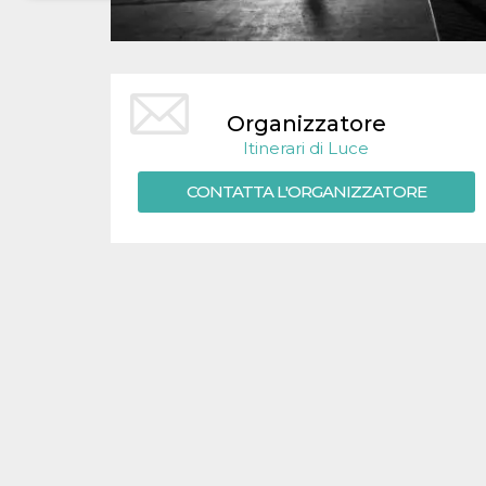
Necessari
Marketing
I cookie strettamente necessari o tecnici sono
indispensabili al funzionamento del sito. I
servizi qui presenti non potranno funzionare
Organizzatore
senza.
Itinerari di Luce
Provider /
Nome
Scadenza
Descrizione
Dominio
CONTATTA L'ORGANIZZATORE
cf_clearance
1 anno
Clearance
Cloudflare,
Cookie from
Inc.
CloudFlare
.oooh.events
stores the proof
of challenge
passed. It is
used to no
longer issue a
captcha or
jschallenge
challenge if
present. It is
required to
reach origin
server.
wordpress_test_cookie
Sessione
Cookie di
Automattic
Wordpress,
Inc.
verifica che il