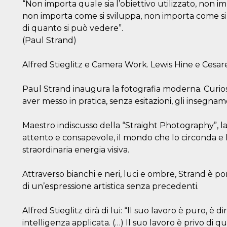
“Non importa quale sia l’obiettivo utilizzato, non imp
non importa come si sviluppa, non importa come si
di quanto si può vedere”.
(Paul Strand)
Alfred Stieglitz e Camera Work. Lewis Hine e Cesare Z
Paul Strand inaugura la fotografia moderna. Curioso
aver messo in pratica, senza esitazioni, gli insegnam
Maestro indiscusso della “Straight Photography”, la 
attento e consapevole, il mondo che lo circonda e l
straordinaria energia visiva.
Attraverso bianchi e neri, luci e ombre, Strand è 
di un’espressione artistica senza precedenti.
Alfred Stieglitz dirà di lui: “Il suo lavoro è puro, è 
intelligenza applicata. (…) Il suo lavoro è privo di qu