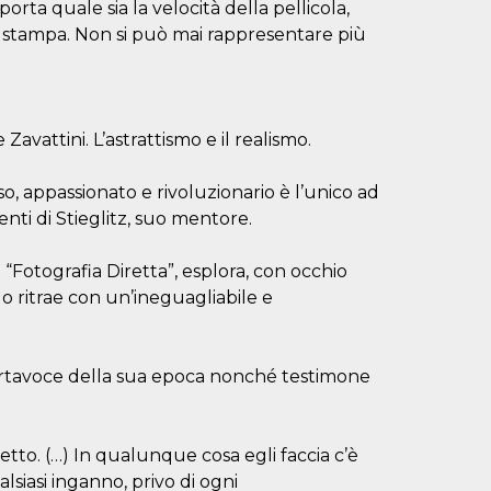
orta quale sia la velocità della pellicola,
 stampa. Non si può mai rappresentare più
avattini. L’astrattismo e il realismo.
, appassionato e rivoluzionario è l’unico ad
enti di Stieglitz, suo mentore.
“Fotografia Diretta”, esplora, con occhio
o ritrae con un’ineguagliabile e
portavoce della sua epoca nonché testimone
diretto. (…) In qualunque cosa egli faccia c’è
alsiasi inganno, privo di ogni