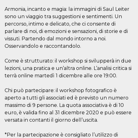
correttamente.
Armonia, incanto e magia: la immagini di Saul Leiter
Storage declaration
sono un viaggio tra suggestioni e sentimenti. Un
Storage
percorso, intimo e delicato, che ci consente di
Nome
Descrizione
type
parlare di noi, di emozioni e sensazioni, di storie e di
fbssls_314278995690155
Session
vissuti. Partendo dal mondo intorno a noi.
storage
Osservandolo e raccontandolo.
wpEmojiSettingsSupports
Session
storage
Come è strutturato: il workshop si svilupperà in due
cn_uc__
Local
storage
lezioni, una pratica e un’altra online. L’analisi critica si
terrà online martedì 1 dicembre alle ore 19:00.
Chi può partecipare: il workshop fotografico è
aperto a tutti gli associati ed è previsto un numero
massimo di 9 persone. La quota associativa è di 10
euro, è valida fino al 31 dicembre 2020 e può essere
Provider /
Nome
Scadenza
Descrizione
Dominio
versata in contanti il giorno dell’uscita.
c_user
4
Cookie di a
Meta
settimane
utente. Può
Platform Inc.
*Per la partecipazione è consigliato l’utilizzo di
2 giorni
essere di se
.facebook.com