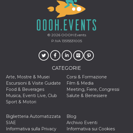
secondi
Cloudflare 
.hubspot.com
distinguere 
umani e bot
vantaggioso 
sito Web, al
di effettuar
rapporti val
sull'utilizzo
© 2026
OOOH.Events
proprio sit
P.IVA 13515531005
_cfuvid
.hubspot.com
Sessione
Questo coo
viene utiliz
Cloudflare 
monitorare 
utenti attra
le sessioni 
CATEGORIE
ottimizzare
l'esperienza
Arte, Mostre & Musei
Corsi & Formazione
dell'utente
mantenendo
Escursioni & Visite Guidate
Film & Media
coerenza de
Food & Beverages
Meeting, Fiere, Congressi
sessione e
fornendo se
Musica, Eventi Live, Club
Salute & Benessere
personalizza
Sport & Motori
YSC
Sessione
Questo cook
Google LLC
impostato 
.youtube.com
YouTube pe
Biglietteria Automatizzata
Blog
tenere tracc
SIAE
Archivio Eventi
delle
visualizzazi
Informativa sulla Privacy
Informativa sui Cookies
video incorp