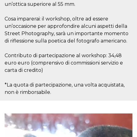
o persistent
un’ottica superiore al 55 mm.
30 giorni
datr
2 anni
Questo coo
Meta
Cosa imparerai: il workshop, oltre ad essere
identifica il
Platform Inc.
browser che
.facebook.com
un’occasione per approfondire alcuni aspetti della
connette a
Street Photography, sarà un importante momento
Facebook. 
direttament
di riflessione sulla poetica del fotografo americano.
legato alla 
Facebook
dell'utente.
Facebook s
Contributo di partecipazione al workshop: 34,48
che viene
euro euro (comprensivo di commissioni servizio e
utilizzato p
aiutare con 
carta di credito)
sicurezza e a
di accesso
sospette, in
*La quota di partecipazione, una volta acquistata,
particolare p
rilevamento
non è rimborsabile.
bot che ten
di accedere 
servizio. F
afferma anc
il profilo
comportame
associato a
ciascun coo
datr viene
eliminato d
giorni. Que