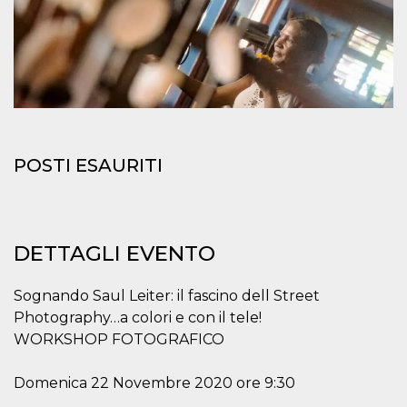
.oooh.events
browser accetti i
cookie.
PHPSESSID
Sessione
Cookie
PHP.net
generato da
oooh.events
applicazioni
basate sul
linguaggio PHP.
Si tratta di un
identificatore
generico
utilizzato per
POSTI ESAURITI
mantenere le
variabili di
sessione utente.
Normalmente è
un numero
generato in
modo casuale, il
DETTAGLI EVENTO
modo in cui
viene utilizzato
può essere
specifico per il
Sognando Saul Leiter: il fascino dell Street
sito, ma un
Photography…a colori e con il tele!
buon esempio è
mantenere uno
WORKSHOP FOTOGRAFICO
stato di accesso
per un utente
tra le pagine.
Domenica 22 Novembre 2020 ore 9:30
m
1 anno 1
Questo cookie
Stripe