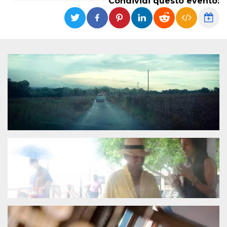
Condividi questo evento:
Necessari
Marketing
I cookie strettamente necessari o tecnici sono
indispensabili al funzionamento del sito. I
servizi qui presenti non potranno funzionare
senza.
Provider /
Nome
Scadenza
Descrizione
Dominio
cf_clearance
1 anno
Clearance
Cloudflare,
Cookie from
Inc.
CloudFlare
.oooh.events
stores the proof
of challenge
passed. It is
used to no
longer issue a
captcha or
jschallenge
challenge if
present. It is
required to
reach origin
server.
wordpress_test_cookie
Sessione
Cookie di
Automattic
Wordpress,
Inc.
verifica che il