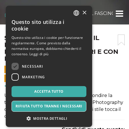
×
SOGNANDO SAUL LEITER: IL FASCINO DEL
Questo sito utilizza i
ITALIAN
cookie
ENGLISH
SOGNANDO SAUL LEITER: IL
Questo sito utilizza i cookie per funzionare
regolarmente. Come previsto dalla
FASCINO DELL STREET
SPANISH
normativa europea, dobbiamo chiederti il
PHOTOGRAPHY…A COLORI E CON
consenso.
Leggi di più
IL TELE!
NECESSARI
8 NOVEMBRE 2020 - 09:30
MARKETING
VENDITE ONLINE TERMINATE
Corsi & Formazione
ACCETTA TUTTO
Un workshop che consentirà di approfondire la
tecnica e la composizione nella Street Photography
RIFIUTA TUTTO TRANNE I NECESSARI
con l’aiuto e la guida di un autore il cui stile tocca il
cuore.
MOSTRA DETTAGLI