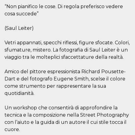
mese
viene
m.stripe.com
generalmente
“Non pianifico le cose. Di regola preferisco vedere
utilizzato per le
prestazioni e
cosa succede”
l'ottimizzazione
dei servizi di
elaborazione
(Saul Leiter)
dei pagamenti,
facilitando la
memorizzazione
Vetri appannati, specchi riflessi, figure sfocate. Colori,
dei contenuti
sul browser per
sfumature, mistero. La fotografia di Saul Leiter è un
rendere le
pagine più
viaggio tra le molteplici sfaccettature della realtà.
veloci.
CookieScriptConsent
4
Questo cookie
CookieScript
Amico del pittore espressionista Richard Pousette-
settimane
viene utilizzato
oooh.events
2 giorni
dal servizio
Dart e del fotografo Eugene Smith, scelse il colore
Cookie-
Script.com per
come strumento per rappresentare la sua
ricordare le
quotidianità.
preferenze di
consenso sui
cookie dei
visitatori. È
Un workshop che consentirà di approfondire la
necessario che il
tecnica e la composizione nella Street Photography
banner dei
cookie di
con l’aiuto e la guida di un autore il cui stile tocca il
Cookie-
Script.com
cuore.
funzioni