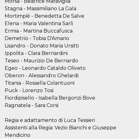
Morsa - Beatrice Maraviglia
mese
viene
m.stripe.com
generalmente
Stagna - Massimiliano La Gala
utilizzato per le
prestazioni e
Mortimpiè - Benedetta De Salve
l'ottimizzazione
dei servizi di
Elena - Maria Valentina Sarli
elaborazione
Ermia - Martina Buccafusca
dei pagamenti,
facilitando la
Demetrio - Tobia D'Amario
memorizzazione
dei contenuti
Lisandro - Donato Maria Ursitti
sul browser per
Ippolita - Clara Bernardini
rendere le
pagine più
Teseo - Maurizio De Bernardo
veloci.
Egeo - Leonardo Cataldo Oliveto
CookieScriptConsent
4
Questo cookie
CookieScript
settimane
viene utilizzato
Oberon - Alessandro Ghelardi
oooh.events
2 giorni
dal servizio
Titania - Rossella Colantuoni
Cookie-
Script.com per
Puck - Lorenzo Tosi
ricordare le
preferenze di
Fiordipisello - Isabella Bergonzi Bove
consenso sui
Ragnatela - Sara Corsi
cookie dei
visitatori. È
necessario che il
banner dei
Regia e adattamento di Luca Tessieri
cookie di
Cookie-
Assistenti alla Regia: Vezio Bianchi e Giuseppe
Script.com
Mendicino
funzioni