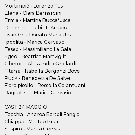
.oooh.events
browser accetti i
Mortimpiè - Lorenzo Tosi
cookie.
Elena - Clara Bernardini
PHPSESSID
Sessione
Cookie
PHP.net
Ermia - Martina Buccafusca
generato da
oooh.events
applicazioni
Demetrio - Tobia D'Amario
basate sul
linguaggio PHP.
Lisandro - Donato Maria Ursitti
Si tratta di un
Ippolita - Marica Gervasio
identificatore
generico
Teseo - Massimiliano La Gala
utilizzato per
mantenere le
Egeo - Beatrice Maraviglia
variabili di
Oberon - Alessandro Ghelardi
sessione utente.
Normalmente è
Titania - Isabella Bergonzi Bove
un numero
generato in
Puck - Benedetta De Salve
modo casuale, il
modo in cui
Fiordipisello - Rossella Colantuoni
viene utilizzato
Ragnatela - Marica Gervasio
può essere
specifico per il
sito, ma un
buon esempio è
CAST 24 MAGGIO
mantenere uno
Tacchia - Andrea Bartoli Fangio
stato di accesso
per un utente
Chiappa - Matteo Priori
tra le pagine.
Sospiro - Marica Gervasio
m
1 anno 1
Questo cookie
Stripe