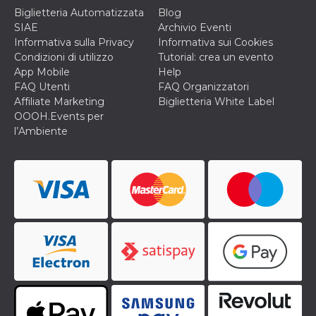
Biglietteria Automatizzata
Blog
VISITOR_INFO1_LIVE
5 mesi 4
Questo cook
Google LLC
settimane
impostato 
SIAE
Archivio Eventi
.youtube.com
Youtube pe
Informativa sulla Privacy
Informativa sui Cookies
tenere tracc
delle prefe
Condizioni di utilizzo
Tutorial: crea un evento
dell'utente p
App Mobile
Help
video di Yo
incorporati 
FAQ Utenti
FAQ Organizzatori
siti; può an
Affiliate Marketing
Biglietteria White Label
determinare 
visitatore de
OOOH.Events per
web sta
l’Ambiente
utilizzando 
nuova o la
vecchia ver
dell'interfac
Youtube.
VISITOR_PRIVACY_METADATA
5 mesi 4
Questo coo
YouTube
settimane
viene utiliz
.youtube.com
per memori
le scelte di
consenso e
privacy dell
per la loro
interazione 
sito. Registr
sul consens
visitatore r
a varie poli
impostazion