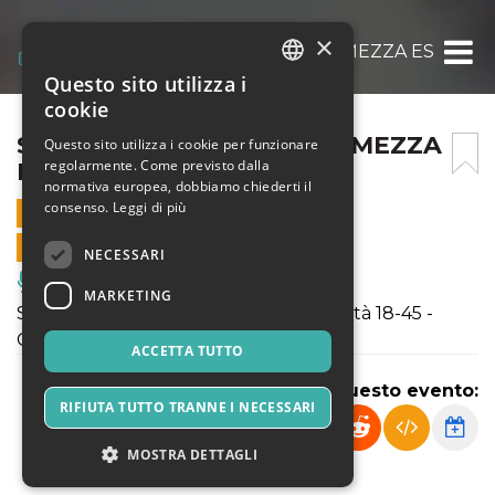
×
SOGNO DI UNA NOTTE DI MEZZA ESTATE
Questo sito utilizza i
ITALIAN
cookie
ENGLISH
SOGNO DI UNA NOTTE DI MEZZA
Questo sito utilizza i cookie per funzionare
regolarmente. Come previsto dalla
ESTATE
SPANISH
normativa europea, dobbiamo chiederti il
consenso.
Leggi di più
23 MAGGIO 2025 - 21:15
VENDITE ONLINE TERMINATE
NECESSARI
Musica, Eventi Live, Club
MARKETING
Saggio finale del laboratorio teatrale età 18-45 -
GRUPPO A
ACCETTA TUTTO
Condividi questo evento:
RIFIUTA TUTTO TRANNE I NECESSARI
MOSTRA DETTAGLI