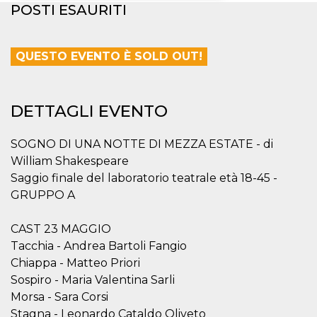
POSTI ESAURITI
Necessari
Marketing
I cookie strettamente necessari o tecnici sono
QUESTO EVENTO È SOLD OUT!
indispensabili al funzionamento del sito. I
servizi qui presenti non potranno funzionare
senza.
Provider /
DETTAGLI EVENTO
Nome
Scadenza
Descrizione
Dominio
cf_clearance
1 anno
Clearance
Cloudflare,
SOGNO DI UNA NOTTE DI MEZZA ESTATE - di
Cookie from
Inc.
CloudFlare
.oooh.events
William Shakespeare
stores the proof
Saggio finale del laboratorio teatrale età 18-45 -
of challenge
passed. It is
GRUPPO A
used to no
longer issue a
captcha or
jschallenge
CAST 23 MAGGIO
challenge if
Tacchia - Andrea Bartoli Fangio
present. It is
required to
Chiappa - Matteo Priori
reach origin
server.
Sospiro - Maria Valentina Sarli
Morsa - Sara Corsi
wordpress_test_cookie
Sessione
Cookie di
Automattic
Wordpress,
Inc.
Stagna - Leonardo Cataldo Oliveto
verifica che il