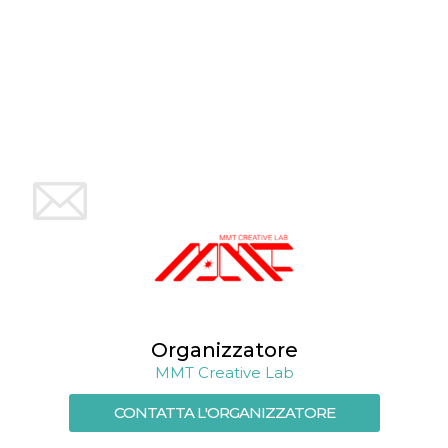
mese
viene
m.stripe.com
generalmente
utilizzato per le
prestazioni e
l'ottimizzazione
dei servizi di
elaborazione
dei pagamenti,
facilitando la
memorizzazione
dei contenuti
sul browser per
rendere le
pagine più
veloci.
CookieScriptConsent
4
Questo cookie
CookieScript
settimane
viene utilizzato
oooh.events
2 giorni
dal servizio
Cookie-
Script.com per
ricordare le
preferenze di
consenso sui
cookie dei
Organizzatore
visitatori. È
necessario che il
MMT Creative Lab
banner dei
cookie di
Cookie-
CONTATTA L'ORGANIZZATORE
Script.com
funzioni