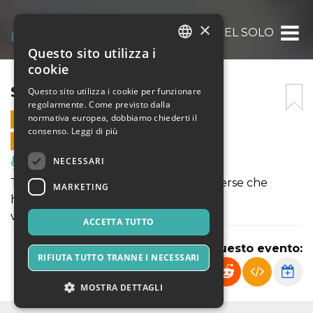
×
SOLO NEL SOLO
Questo sito utilizza i
ITALIAN
cookie
ENGLISH
SOLO NEL SOLO
Questo sito utilizza i cookie per funzionare
regolarmente. Come previsto dalla
SPANISH
normativa europea, dobbiamo chiederti il
15 OTTOBRE 2022 - 17:30
consenso.
Leggi di più
VENDITE ONLINE TERMINATE
NECESSARI
Musica, Eventi Live, Club
Tre chitarriste e tre chitarre molto diverse che
MARKETING
hanno in comune la
voglia di sperimentare e ricercare.
ACCETTA TUTTO
Condividi questo evento:
RIFIUTA TUTTO TRANNE I NECESSARI
MOSTRA DETTAGLI