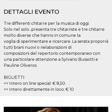
Necessari
Marketing
DETTAGLI EVENTO
I cookie strettamente necessari o tecnici sono
indispensabili al funzionamento del sito. I
Tre differenti chitarre per la musica di oggi.
servizi qui presenti non potranno funzionare
Solo nel solo...presenta tre chitarriste e tre chitarre
senza.
molto diverse che hanno in comune la
Provider /
Nome
Scadenza
Descrizione
voglia di sperimentare e ricercare. La serata proporrà
Dominio
tutti brani nuovi o rielaborazioni di
cf_clearance
1 anno
Clearance
Cloudflare,
Cookie from
Inc.
composizioni del repertorio contemporaneo con
CloudFlare
.oooh.events
una particolare attenzione a Sylvano Bussotti e
stores the proof
of challenge
Pauline Oliveros.
passed. It is
used to no
longer issue a
captcha or
BIGLIETTI:
jschallenge
>> Intero on line special: € 8,50
challenge if
present. It is
>> Intero direttamente in loco: € 10
required to
reach origin
server.
wordpress_test_cookie
Sessione
Cookie di
Automattic
Wordpress,
Inc.
verifica che il