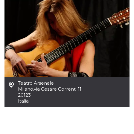
.oooh.events
browser accetti i
cookie.
PHPSESSID
Sessione
Cookie
PHP.net
generato da
oooh.events
applicazioni
basate sul
linguaggio PHP.
Si tratta di un
identificatore
generico
utilizzato per
mantenere le
variabili di
sessione utente.
Normalmente è
un numero
generato in
modo casuale, il
Teatro Arsenale
modo in cui
viene utilizzato
Milano
,
via Cesare Correnti 11
può essere
20123
specifico per il
Italia
sito, ma un
buon esempio è
mantenere uno
stato di accesso
per un utente
tra le pagine.
m
1 anno 1
Questo cookie
Stripe