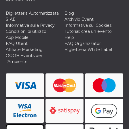
o persistent
30 giorni
Biglietteria Automatizzata
Blog
datr
2 anni
Questo coo
Meta
SIAE
Archivio Eventi
identifica il
Platform Inc.
browser che
.facebook.com
Informativa sulla Privacy
Informativa sui Cookies
connette a
Condizioni di utilizzo
Tutorial: crea un evento
Facebook. 
direttament
App Mobile
Help
legato alla 
FAQ Utenti
FAQ Organizzatori
Facebook
dell'utente.
Affiliate Marketing
Biglietteria White Label
Facebook s
OOOH.Events per
che viene
utilizzato p
l’Ambiente
aiutare con 
sicurezza e a
di accesso
sospette, in
particolare p
rilevamento
bot che ten
di accedere 
servizio. F
afferma anc
il profilo
comportame
associato a
ciascun coo
datr viene
eliminato d
giorni. Que