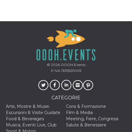
correttamente.
Storage declaration
Storage
Nome
Descrizione
type
fbssls_314278995690155
Session
storage
wpEmojiSettingsSupports
Session
storage
cn_uc__
Local
storage
© 2026
OOOH.Events
P.IVA 13515531005
CATEGORIE
Arte, Mostre & Musei
Corsi & Formazione
Provider /
Nome
Scadenza
Descrizione
Escursioni & Visite Guidate
Film & Media
Dominio
Food & Beverages
Meeting, Fiere, Congressi
c_user
4
Cookie di a
Meta
Musica, Eventi Live, Club
Salute & Benessere
settimane
utente. Può
Platform Inc.
Sport & Motori
2 giorni
essere di se
.facebook.com