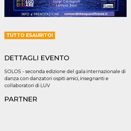
correttamente.
Storage declaration
Storage
Nome
Descrizione
type
fbssls_314278995690155
Session
TUTTO ESAURITO!
storage
wpEmojiSettingsSupports
Session
storage
DETTAGLI EVENTO
cn_uc__
Local
storage
SOLOS - seconda edizione del gala internazionale di
danza con danzatori ospiti amici, insegnanti e
collaboratori di LUV
PARTNER
Provider /
Nome
Scadenza
Descrizione
Dominio
c_user
4
Cookie di a
Meta
settimane
utente. Può
Platform Inc.
2 giorni
essere di se
.facebook.com