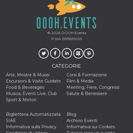
privacy,
garantendo 
loro prefer
siano onora
nelle sessio
future.
__Secure-ROLLOUT_TOKEN
.youtube.com
5 mesi 4
Utilizzato d
© 2026
OOOH.Events
settimane
YouTube pe
P.IVA 13515531005
gestire
l'implement
e la
sperimenta
delle funzio
Aiuta Googl
CATEGORIE
controllare 
nuove
funzionalità
Arte, Mostre & Musei
Corsi & Formazione
modifiche
Escursioni & Visite Guidate
Film & Media
dell'interfac
vengono mo
Food & Beverages
Meeting, Fiere, Congressi
agli utenti
Musica, Eventi Live, Club
Salute & Benessere
nell'ambito 
e
Sport & Motori
implementa
graduali,
garantendo
Biglietteria Automatizzata
Blog
un'esperien
coerente pe
SIAE
Archivio Eventi
determinat
Informativa sulla Privacy
Informativa sui Cookies
utente dura
esperiment
Condizioni di utilizzo
Tutorial: crea un evento