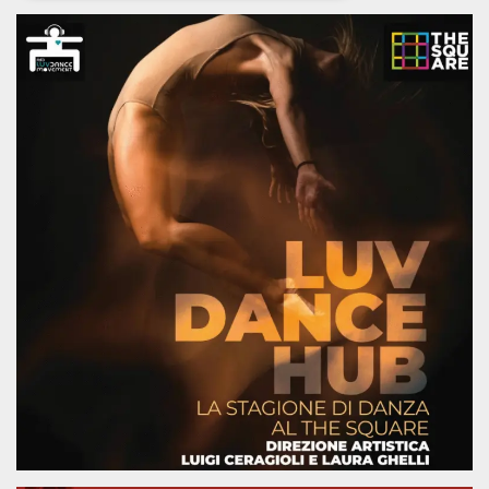
Necessari
Marketing
I cookie strettamente necessari o tecnici sono
indispensabili al funzionamento del sito. I
servizi qui presenti non potranno funzionare
senza.
Provider /
Nome
Scadenza
Descrizione
Dominio
cf_clearance
1 anno
Clearance
Cloudflare,
Cookie from
Inc.
CloudFlare
.oooh.events
stores the proof
of challenge
passed. It is
used to no
longer issue a
captcha or
jschallenge
challenge if
present. It is
required to
reach origin
server.
wordpress_test_cookie
Sessione
Cookie di
Automattic
Wordpress,
Inc.
verifica che il