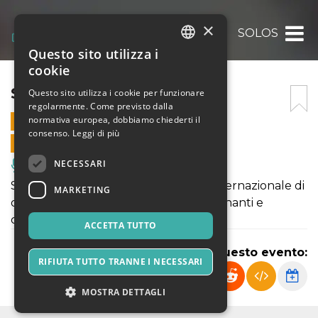
×
SOLOS
Questo sito utilizza i
ITALIAN
cookie
ENGLISH
SOLOS
Questo sito utilizza i cookie per funzionare
regolarmente. Come previsto dalla
SPANISH
normativa europea, dobbiamo chiederti il
8 FEBBRAIO 2025 - 21:00
consenso.
Leggi di più
VENDITE ONLINE TERMINATE
NECESSARI
Musica, Eventi Live, Club
SOLOS - seconda edizione del gala internazionale di
MARKETING
danza con danzatori ospiti amici, insegnanti e
collaboratori di LUV
ACCETTA TUTTO
Condividi questo evento:
RIFIUTA TUTTO TRANNE I NECESSARI
MOSTRA DETTAGLI