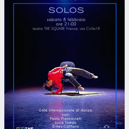
mese
viene
m.stripe.com
generalmente
utilizzato per le
prestazioni e
l'ottimizzazione
dei servizi di
elaborazione
dei pagamenti,
facilitando la
memorizzazione
dei contenuti
sul browser per
rendere le
pagine più
veloci.
CookieScriptConsent
4
Questo cookie
CookieScript
settimane
viene utilizzato
oooh.events
2 giorni
dal servizio
Cookie-
Script.com per
ricordare le
preferenze di
consenso sui
cookie dei
visitatori. È
necessario che il
banner dei
cookie di
Cookie-
Script.com
funzioni