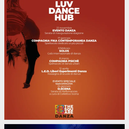
.oooh.events
browser accetti i
cookie.
PHPSESSID
Sessione
Cookie
PHP.net
generato da
oooh.events
applicazioni
basate sul
linguaggio PHP.
Si tratta di un
identificatore
generico
utilizzato per
mantenere le
variabili di
sessione utente.
Normalmente è
un numero
generato in
modo casuale, il
modo in cui
viene utilizzato
può essere
specifico per il
sito, ma un
buon esempio è
mantenere uno
stato di accesso
per un utente
tra le pagine.
m
1 anno 1
Questo cookie
Stripe