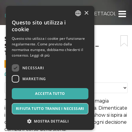
×
SOMETHING BLUE, UNO SPETTACOLO À LA C
Questo sito utilizza i
ITALIAN
cookie
ENGLISH
SOMETHING BLUE, UNO
Questo sito utilizza i cookie per funzionare
regolarmente. Come previsto dalla
SPETTACOLO À LA CARTE –
SPANISH
normativa europea, dobbiamo chiederti il
14/05/2027
consenso.
Leggi di più
14 MAGGIO 2027 - 21:00
NECESSARI
Arte, Mostre & Musei
MARKETING
ACCETTA TUTTO
“Something Blue” è uno spettacolo di magia
interattivo dove ogni scelta prende vita. Dimenticate
RIFIUTA TUTTO TRANNE I NECESSARI
i copioni immutabili: la struttura dello show si ispira ai
MOSTRA DETTAGLI
celebri Librigame degli anni ’80, in cui ogni decisione
cambia il corso della storia.