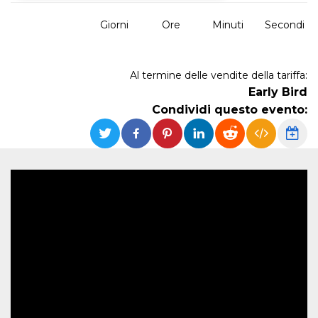
Giorni
Ore
Minuti
Secondi
Necessari
Marketing
I cookie strettamente necessari o tecnici sono
indispensabili al funzionamento del sito. I
servizi qui presenti non potranno funzionare
Al termine delle vendite della tariffa:
senza.
Early Bird
Provider /
Condividi questo evento:
Nome
Scadenza
Descrizione
Dominio
cf_clearance
1 anno
Clearance
Cloudflare,
Cookie from
Inc.
CloudFlare
.oooh.events
stores the proof
of challenge
passed. It is
used to no
longer issue a
captcha or
jschallenge
challenge if
present. It is
required to
reach origin
server.
wordpress_test_cookie
Sessione
Cookie di
Automattic
Wordpress,
Inc.
verifica che il