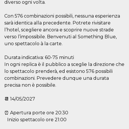
correttamente.
diverso ogni volta.
Storage declaration
Con 576 combinazioni possibili, nessuna esperienza
Storage
sarà identica alla precedente. Potrete rivisitare
Nome
Descrizione
type
l’hotel, scegliere ancora e scoprire nuove strade
fbssls_314278995690155
Session
verso l’impossibile. Benvenuti al Something Blue,
storage
uno spettacolo à la carte.
wpEmojiSettingsSupports
Session
storage
Durata indicativa: 60-75 minuti
cn_uc__
Local
storage
In ogni replica è il pubblico a sceglie la direzione che
lo spettacolo prenderà, ed esistono 576 possibili
combinazioni. Prevedere dunque una durata
precisa non è possibile.
📆 14/05/2027
Provider /
Nome
Scadenza
Descrizione
Dominio
⏰ Apertura porte ore 20:30
Inizio spettacolo ore 21:00
c_user
4
Cookie di a
Meta
settimane
utente. Può
Platform Inc.
2 giorni
essere di se
.facebook.com