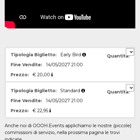
.oooh.events
browser accetti i
cookie.
PHPSESSID
Sessione
Cookie
PHP.net
generato da
oooh.events
applicazioni
basate sul
linguaggio PHP.
Si tratta di un
identificatore
generico
utilizzato per
Tipologia Biglietto:
Early Bird
Quantità:
mantenere le
variabili di
Fine Vendite:
14/05/2027 21:00
sessione utente.
Normalmente è
Prezzo:
€
20,00
un numero
generato in
modo casuale, il
modo in cui
Tipologia Biglietto:
Standard
Quantità:
viene utilizzato
può essere
Fine Vendite:
14/05/2027 21:00
specifico per il
sito, ma un
buon esempio è
Prezzo:
€
22,95
mantenere uno
stato di accesso
per un utente
Anche noi di OOOH.Events applichiamo le nostre (piccole)
tra le pagine.
commissioni di servizio, nella prossima pagina le trovi
m
1 anno 1
Questo cookie
Stripe
indicate.