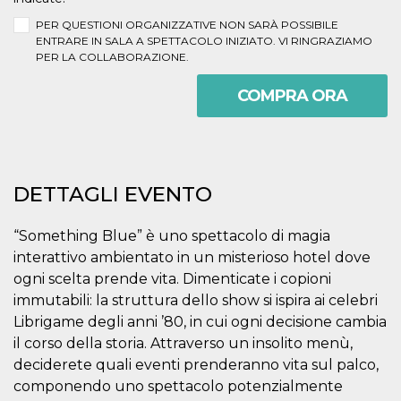
mese
viene
m.stripe.com
generalmente
PER QUESTIONI ORGANIZZATIVE NON SARÀ POSSIBILE
utilizzato per le
prestazioni e
ENTRARE IN SALA A SPETTACOLO INIZIATO. VI RINGRAZIAMO
l'ottimizzazione
PER LA COLLABORAZIONE.
dei servizi di
elaborazione
dei pagamenti,
COMPRA ORA
facilitando la
memorizzazione
dei contenuti
sul browser per
rendere le
pagine più
veloci.
DETTAGLI EVENTO
CookieScriptConsent
4
Questo cookie
CookieScript
settimane
viene utilizzato
oooh.events
2 giorni
dal servizio
“Something Blue” è uno spettacolo di magia
Cookie-
Script.com per
interattivo ambientato in un misterioso hotel dove
ricordare le
ogni scelta prende vita. Dimenticate i copioni
preferenze di
consenso sui
immutabili: la struttura dello show si ispira ai celebri
cookie dei
visitatori. È
Librigame degli anni ’80, in cui ogni decisione cambia
necessario che il
banner dei
il corso della storia. Attraverso un insolito menù,
cookie di
deciderete quali eventi prenderanno vita sul palco,
Cookie-
Script.com
componendo uno spettacolo potenzialmente
funzioni