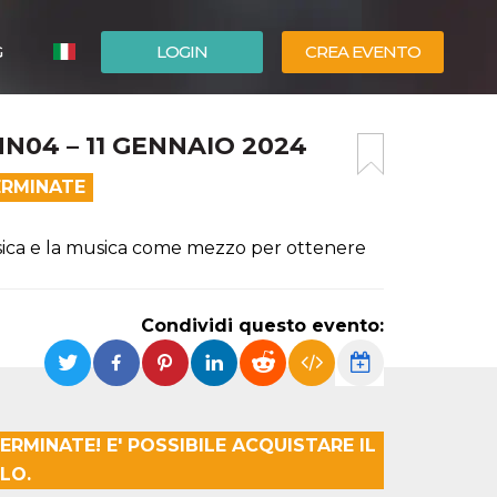
G
LOGIN
CREA EVENTO
ESPAÑOL
04 – 11 GENNAIO 2024
ENGLISH
ERMINATE
usica e la musica come mezzo per ottenere
Condividi questo evento:
ERMINATE! E' POSSIBILE ACQUISTARE IL
LO.