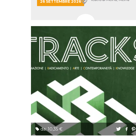
26 SETTEMBRE 2026
cookie viene
anche trami
piace e altri
pulsanti e t
Facebook
posizionati 
molti siti W
diversi.
dpr
.facebook.com
1
permette di
settimana
controllare 
funzione “S
su Facebook
pulsante “M
piace”, rac
le impostaz
della lingua
permettono
condividere
pagina.
fr
3 mesi
Contiene la
Meta
combinazio
Platform Inc.
ID univoco 
.facebook.com
browser e
dell'utente,
utilizzata pe
pubblicità m
oo
5 anni
consente
Meta
da: 10,35 €
all'utente di
Platform Inc.