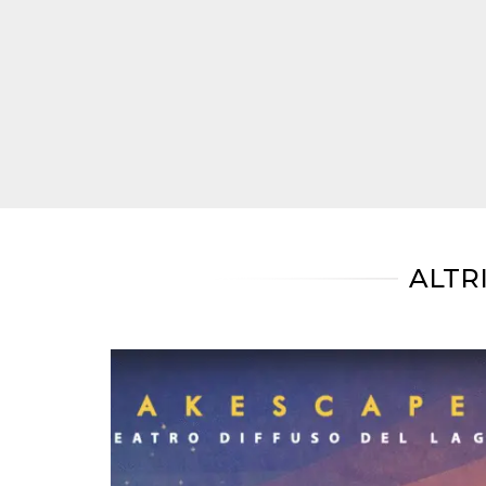
mese
viene
m.stripe.com
generalmente
utilizzato per le
prestazioni e
l'ottimizzazione
dei servizi di
elaborazione
dei pagamenti,
facilitando la
memorizzazione
dei contenuti
sul browser per
rendere le
pagine più
veloci.
CookieScriptConsent
4
Questo cookie
CookieScript
settimane
viene utilizzato
oooh.events
ALTR
2 giorni
dal servizio
Cookie-
Script.com per
ricordare le
preferenze di
consenso sui
cookie dei
visitatori. È
necessario che il
banner dei
cookie di
Cookie-
Script.com
funzioni