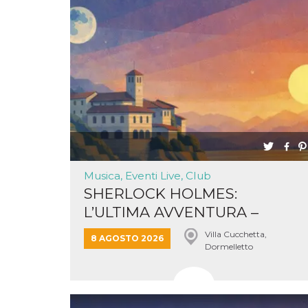
correttamente.
Storage declaration
Storage
Nome
Descrizione
type
fbssls_314278995690155
Session
storage
wpEmojiSettingsSupports
Session
storage
cn_uc__
Local
storage
Musica, Eventi Live, Club
SHERLOCK HOLMES:
L’ULTIMA AVVENTURA –
LAKE...
Villa Cucchetta,
8 AGOSTO 2026
Dormelletto
Provider /
Nome
Scadenza
Descrizione
Dominio
c_user
4
Cookie di a
Meta
settimane
utente. Può
Platform Inc.
2 giorni
essere di se
.facebook.com