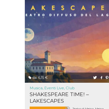
o persistent
30 giorni
datr
2 anni
Questo coo
Meta
identifica il
Platform Inc.
browser che
.facebook.com
connette a
Facebook. 
direttament
legato alla 
Facebook
dell'utente.
Facebook s
che viene
utilizzato p
aiutare con 
sicurezza e a
di accesso
sospette, in
particolare p
rilevamento
bot che ten
da: 6,15 €
di accedere 
servizio. F
afferma anc
Musica, Eventi Live, Club
il profilo
comportame
SHAKESPEARE TIME! –
associato a
ciascun coo
LAKESCAPES
datr viene
eliminato d
giorni. Que
Teatro di Meina, Meina