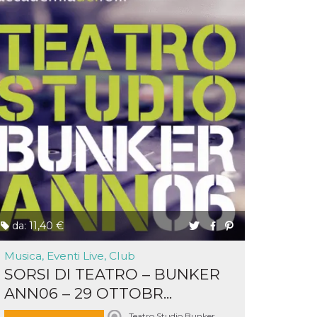
da: 11,40 €
Musica, Eventi Live, Club
SORSI DI TEATRO – BUNKER
ANN06 – 29 OTTOBR...
Teatro Studio Bunker,