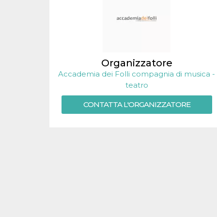
.oooh.events
browser accetti i
cookie.
PHPSESSID
Sessione
Cookie
PHP.net
generato da
oooh.events
applicazioni
basate sul
linguaggio PHP.
Organizzatore
Si tratta di un
identificatore
Accademia dei Folli compagnia di musica -
generico
utilizzato per
teatro
mantenere le
variabili di
sessione utente.
CONTATTA L'ORGANIZZATORE
Normalmente è
un numero
generato in
modo casuale, il
modo in cui
viene utilizzato
può essere
specifico per il
sito, ma un
buon esempio è
mantenere uno
stato di accesso
per un utente
tra le pagine.
m
1 anno 1
Questo cookie
Stripe