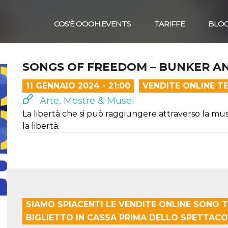
COS’È OOOH.EVENTS
TARIFFE
BLO
SONGS OF FREEDOM – BUNKER ANN
11 GENNAIO 2024 - 21:00
VENDITE ONLINE T
Arte, Mostre & Musei
La libertà che si può raggiungere attraverso la m
la libertà.
SIAMO SPIACENTI LE VENDITE ONLINE SONO T
BIGLIETTO IN CASSA PRIMA DELLO SPETTACO