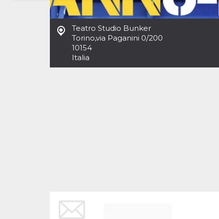
Necessari
Marketing
Teatro Studio Bunker
I cookie strettamente necessari o tecnici sono
Torino
,
via Paganini 0/200
indispensabili al funzionamento del sito. I
10154
servizi qui presenti non potranno funzionare
Italia
senza.
Provider /
Nome
Scadenza
Descrizione
Dominio
cf_clearance
1 anno
Clearance
Cloudflare,
Cookie from
Inc.
CloudFlare
.oooh.events
stores the proof
of challenge
passed. It is
used to no
longer issue a
captcha or
jschallenge
challenge if
present. It is
required to
reach origin
server.
wordpress_test_cookie
Sessione
Cookie di
Automattic
Wordpress,
Inc.
verifica che il