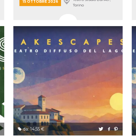
15 OTTOBRE 2026
 letto
Torino
te Mi
ag di
su
eb
la
eguici
” del
i
colgono
ioni
 e
 di
 la
ne di
del
r la
irata.
da: 14,55 €