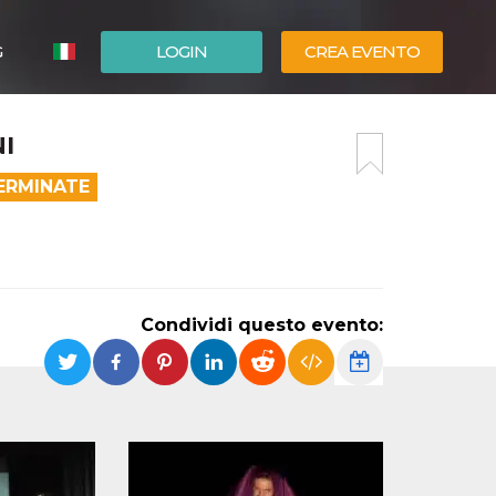
G
LOGIN
CREA EVENTO
ESPAÑOL
I
ENGLISH
ERMINATE
Condividi questo evento: