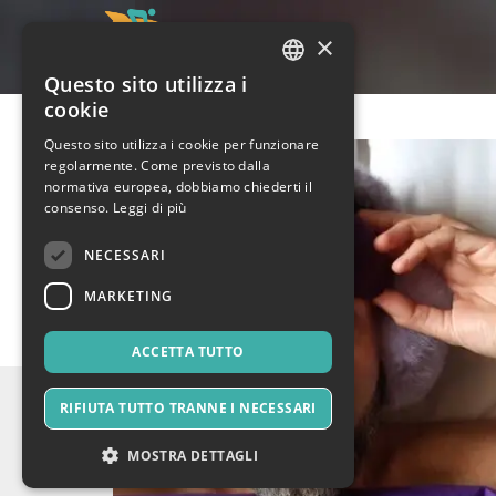
×
Questo sito utilizza i
ITALIAN
cookie
ENGLISH
Questo sito utilizza i cookie per funzionare
regolarmente. Come previsto dalla
SPANISH
normativa europea, dobbiamo chiederti il
consenso.
Leggi di più
NECESSARI
MARKETING
ACCETTA TUTTO
RIFIUTA TUTTO TRANNE I NECESSARI
MOSTRA DETTAGLI