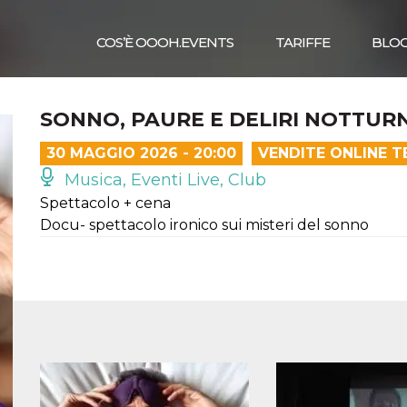
COS’È OOOH.EVENTS
TARIFFE
BLO
SONNO, PAURE E DELIRI NOTTURN
30 MAGGIO 2026 - 20:00
VENDITE ONLINE T
Musica, Eventi Live, Club
Spettacolo + cena
Docu- spettacolo ironico sui misteri del sonno