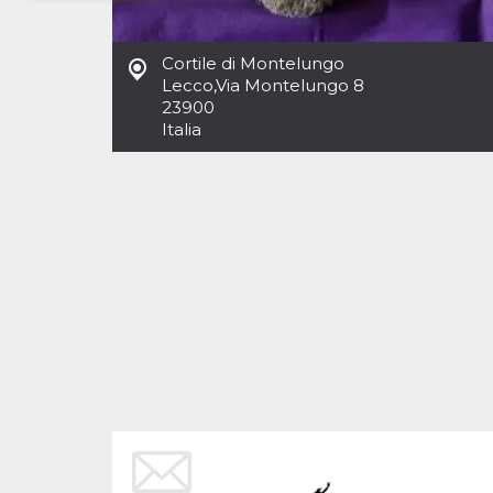
Necessari
Marketing
Cortile di Montelungo
I cookie strettamente necessari o tecnici sono
Lecco
,
Via Montelungo 8
indispensabili al funzionamento del sito. I
23900
servizi qui presenti non potranno funzionare
Italia
senza.
Provider /
Nome
Scadenza
Descrizione
Dominio
cf_clearance
1 anno
Clearance
Cloudflare,
Cookie from
Inc.
CloudFlare
.oooh.events
stores the proof
of challenge
passed. It is
used to no
longer issue a
captcha or
jschallenge
challenge if
present. It is
required to
reach origin
server.
wordpress_test_cookie
Sessione
Cookie di
Automattic
Wordpress,
Inc.
verifica che il