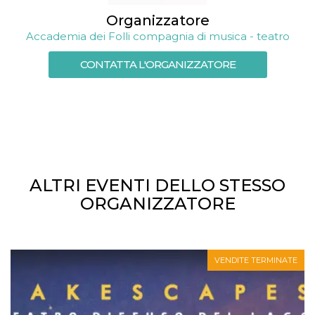
correttamente.
Organizzatore
Storage declaration
Accademia dei Folli compagnia di musica - teatro
Storage
Nome
Descrizione
type
CONTATTA L'ORGANIZZATORE
fbssls_314278995690155
Session
storage
wpEmojiSettingsSupports
Session
storage
cn_uc__
Local
storage
ALTRI EVENTI DELLO STESSO
ORGANIZZATORE
VENDITE TERMINATE
Provider /
Nome
Scadenza
Descrizione
Dominio
c_user
4
Cookie di a
Meta
settimane
utente. Può
Platform Inc.
2 giorni
essere di se
.facebook.com