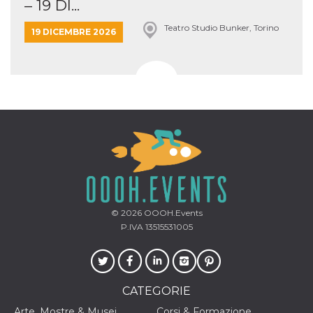
– 19 DI...
Teatro Studio Bunker, Torino
19 DICEMBRE 2026
© 2026
OOOH.Events
P.IVA 13515531005
CATEGORIE
Arte, Mostre & Musei
Corsi & Formazione