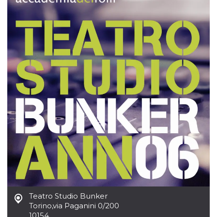
.oooh.events
browser accetti i
cookie.
PHPSESSID
Sessione
Cookie
PHP.net
generato da
oooh.events
applicazioni
basate sul
linguaggio PHP.
Si tratta di un
identificatore
generico
utilizzato per
mantenere le
variabili di
sessione utente.
Normalmente è
un numero
generato in
modo casuale, il
modo in cui
viene utilizzato
può essere
specifico per il
sito, ma un
buon esempio è
mantenere uno
stato di accesso
per un utente
Teatro Studio Bunker
tra le pagine.
Torino
,
via Paganini 0/200
m
1 anno 1
Questo cookie
Stripe
10154