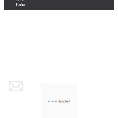
mese
viene
m.stripe.com
Italia
generalmente
utilizzato per le
prestazioni e
l'ottimizzazione
dei servizi di
elaborazione
dei pagamenti,
facilitando la
memorizzazione
dei contenuti
sul browser per
rendere le
pagine più
veloci.
CookieScriptConsent
4
Questo cookie
CookieScript
settimane
viene utilizzato
oooh.events
2 giorni
dal servizio
Cookie-
Script.com per
ricordare le
preferenze di
consenso sui
cookie dei
visitatori. È
necessario che il
banner dei
cookie di
Cookie-
Script.com
funzioni