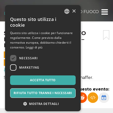
×
SORSI DI TEATRO – QUESTO FUOCO CHE 
Questo sito utilizza i
ITALIAN
cookie
ENGLISH
SORSI DI TEATRO – QUESTO
Questo sito utilizza i cookie per funzionare
regolarmente. Come previsto dalla
FUOCO CHE MI CONSUMA –
SPANISH
normativa europea, dobbiamo chiederti il
BUNKER ANN06
consenso.
Leggi di più
7 FEBBRAIO 2026 - 19:30
NECESSARI
VENDITE ONLINE TERMINATE
MARKETING
Musica, Eventi Live, Club
Salieri contro Mozart secondo Peter Shaffer.
ACCETTA TUTTO
Condividi questo evento:
RIFIUTA TUTTO TRANNE I NECESSARI
MOSTRA DETTAGLI