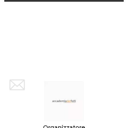
per un utente
tra le pagine.
CookieScriptConsent
4
Questo cookie
CookieScript
settimane
viene utilizzato
oooh.events
2 giorni
dal servizio
Cookie-
Script.com per
ricordare le
preferenze di
consenso sui
cookie dei
visitatori. È
necessario che il
banner dei
cookie di
Cookie-
Script.com
funzioni
correttamente.
m
1 anno 1
Questo cookie
Stripe
mese
viene
m.stripe.com
generalmente
utilizzato per le
prestazioni e
l'ottimizzazione
dei servizi di
elaborazione
dei pagamenti,
facilitando la
Organizzatore