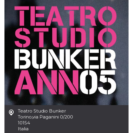
server.
wordpress_test_cookie
Sessione
Cookie di
Automattic
Wordpress,
Inc.
verifica che il
.oooh.events
browser accetti i
cookie.
PHPSESSID
Sessione
Cookie
PHP.net
generato da
oooh.events
applicazioni
basate sul
linguaggio PHP.
Si tratta di un
identificatore
generico
utilizzato per
mantenere le
variabili di
sessione utente.
Normalmente è
un numero
generato in
modo casuale, il
modo in cui
viene utilizzato
Teatro Studio Bunker
può essere
Torino
,
via Paganini 0/200
specifico per il
sito, ma un
10154
buon esempio è
Italia
mantenere uno
stato di accesso