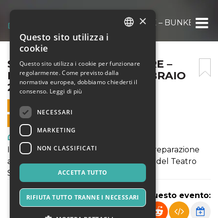
×
SORSI DI TEATRO: MOLIERE – BUNKER ANN
Questo sito utilizza i
ITALIAN
cookie
ENGLISH
SORSI DI TEATRO: MOLIERE –
Questo sito utilizza i cookie per funzionare
regolarmente. Come previsto dalla
BUNKER ANN05 – 07 FEBBRAIO
SPANISH
normativa europea, dobbiamo chiederti il
2025
consenso.
Leggi di più
7 FEBBRAIO 2025 - 19:30
NECESSARI
VENDITE ONLINE TERMINATE
MARKETING
Arte, Mostre & Musei
NON CLASSIFICATI
Incontro monografico sull’autore in preparazione
allo spettacolo in scena nella stagione del Teatro
Stabile di Torino.
ACCETTA TUTTO
Condividi questo evento:
RIFIUTA TUTTO TRANNE I NECESSARI