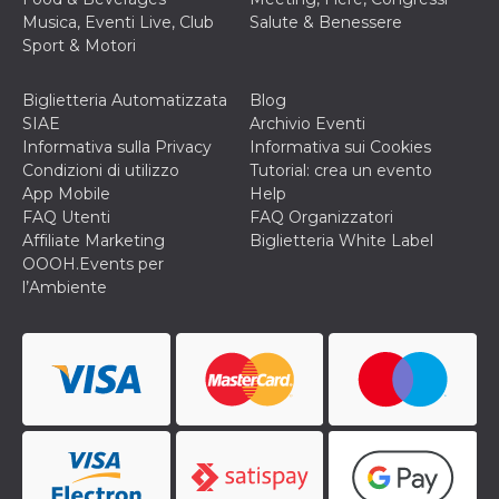
o persistent
Musica, Eventi Live, Club
Salute & Benessere
30 giorni
Sport & Motori
datr
2 anni
Questo coo
Meta
identifica il
Platform Inc.
browser che
.facebook.com
Biglietteria Automatizzata
Blog
connette a
Facebook. 
SIAE
Archivio Eventi
direttament
Informativa sulla Privacy
Informativa sui Cookies
legato alla 
Facebook
Condizioni di utilizzo
Tutorial: crea un evento
dell'utente.
App Mobile
Help
Facebook s
che viene
FAQ Utenti
FAQ Organizzatori
utilizzato p
Affiliate Marketing
Biglietteria White Label
aiutare con 
sicurezza e a
OOOH.Events per
di accesso
l’Ambiente
sospette, in
particolare p
rilevamento
bot che ten
di accedere 
servizio. F
afferma anc
il profilo
comportame
associato a
ciascun coo
datr viene
eliminato d
giorni. Que