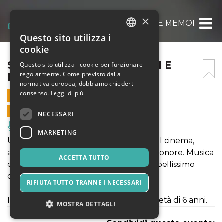
×
SOUNDTRACKS – APPUNTI E MEMORIE DI 
Questo sito utilizza i
ITALIAN
cookie
ENGLISH
SOUNDTRACKS – APPUNTI E
Questo sito utilizza i cookie per funzionare
regolarmente. Come previsto dalla
MEMORIE DI CINEMA
SPANISH
normativa europea, dobbiamo chiederti il
consenso.
Leggi di più
24 FEBBRAIO 2024 - 21:30
VENDITE ONLINE TERMINATE
NECESSARI
Musica, Eventi Live, Club
MARKETING
Un concerto, un suggestivo viaggio nel cinema,
attraverso le sue più famose colonne sonore. Musica
ACCETTA TUTTO
e immagini per una serata magica, un bellissimo
omaggio alla Settima Arte.
RIFIUTA TUTTO TRANNE I NECESSARI
Ingresso gratuito per i bambini fino all'età di 6 anni.
MOSTRA DETTAGLI