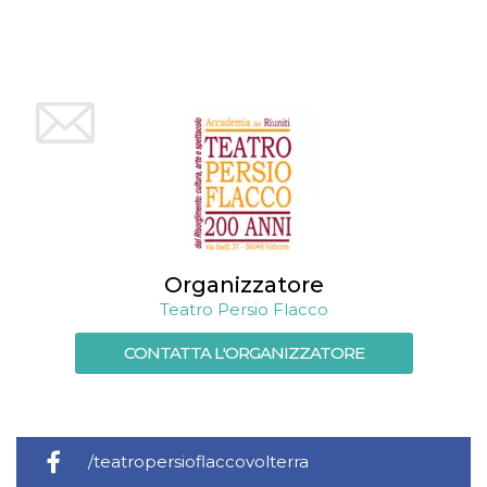
mese
viene
m.stripe.com
generalmente
utilizzato per le
prestazioni e
l'ottimizzazione
dei servizi di
elaborazione
dei pagamenti,
facilitando la
memorizzazione
dei contenuti
sul browser per
rendere le
pagine più
veloci.
CookieScriptConsent
4
Questo cookie
CookieScript
settimane
viene utilizzato
oooh.events
2 giorni
dal servizio
Organizzatore
Cookie-
Teatro Persio Flacco
Script.com per
ricordare le
preferenze di
CONTATTA L'ORGANIZZATORE
consenso sui
cookie dei
visitatori. È
necessario che il
banner dei
cookie di
Cookie-
/teatropersioflaccovolterra
Script.com
funzioni