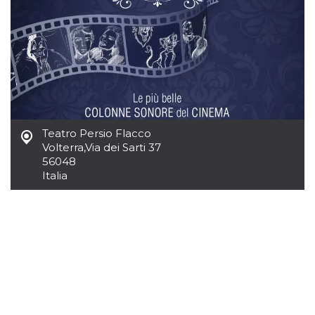
.oooh.events
browser accetti i
cookie.
PHPSESSID
Sessione
Cookie
PHP.net
generato da
oooh.events
applicazioni
basate sul
linguaggio PHP.
Si tratta di un
identificatore
generico
utilizzato per
mantenere le
Teatro Persio Flacco
variabili di
Volterra
,
Via dei Sarti 37
sessione utente.
Normalmente è
56048
un numero
Italia
generato in
modo casuale, il
modo in cui
viene utilizzato
può essere
specifico per il
sito, ma un
buon esempio è
mantenere uno
stato di accesso
per un utente
tra le pagine.
m
1 anno 1
Questo cookie
Stripe