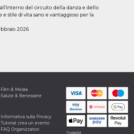
 all’interno del circuito della danza e dello
 e stile di vita sano e vantaggioso per la
ebbraio 2026
Film & Media
Salute & Benessere
Informativa sulla Privacy
Tutorial: crea un evento
FAQ Organizzatori
Trustpilot