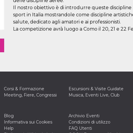
delle discipline aeree.
Il nostro obiettivo è di introdurre queste discipline
sport in Italia mostrandole come discipline artistiche
salute, dedicato agli amatori e ai professionisti.
La competizione avrà luogo a Como il 20, 21 e 22 F
Corsi & Formazione
Escursioni & Visite Guidate
Meeting, Fiere, Congressi
Musica, Eventi Live, Club
Blog
Archivio Eventi
Informativa sui Cookies
Condizioni di utilizzo
Help
FAQ Utenti