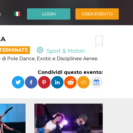
G
LOGIN
CREA EVENTO
ESPAÑOL
CA
ENGLISH
 TERMINATE
Sport & Motori
i Pole Dance, Exotic e Disciplinee Aeree.
Condividi questo evento: