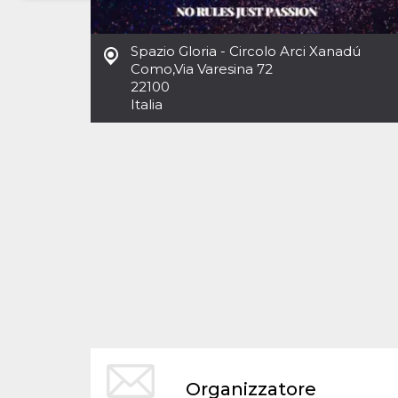
Necessari
Marketing
Spazio Gloria - Circolo Arci Xanadú
I cookie strettamente necessari o tecnici sono
Como
,
Via Varesina 72
indispensabili al funzionamento del sito. I
22100
servizi qui presenti non potranno funzionare
Italia
senza.
Provider /
Nome
Scadenza
Descrizione
Dominio
cf_clearance
1 anno
Clearance
Cloudflare,
Cookie from
Inc.
CloudFlare
.oooh.events
stores the proof
of challenge
passed. It is
used to no
longer issue a
captcha or
jschallenge
challenge if
present. It is
required to
reach origin
server.
wordpress_test_cookie
Sessione
Cookie di
Automattic
Organizzatore
Wordpress,
Inc.
verifica che il