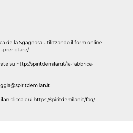
ca de la Sgagnosa utilizzando il form online
er-prenotare/
ate su http://spiritdemilan.it/la-fabbrica-
eggia@spiritdemilan.it
an clicca qui https://spiritdemilan.it/faq/