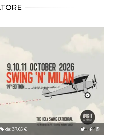
ATORE
da: 37,65 €