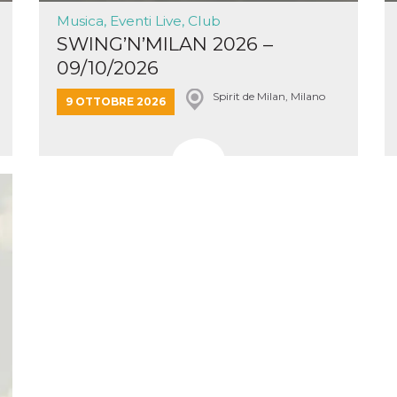
e per
Musica, Eventi Live, Club
SWING’N’MILAN 2026 –
kie
09/10/2026
 si
Spirit de Milan, Milano
Non è
9 OTTOBRE 2026
e
singola
egnala
er
la
ttività
er il
 di
tano
al
acebook
he che
ntale
kie
opo 10
sto