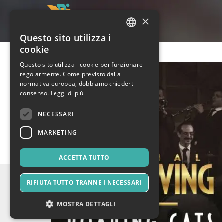
×
Questo sito utilizza i
ITALIAN
cookie
ENGLISH
Questo sito utilizza i cookie per funzionare
regolarmente. Come previsto dalla
SPANISH
normativa europea, dobbiamo chiederti il
consenso.
Leggi di più
NECESSARI
MARKETING
ACCETTA TUTTO
RIFIUTA TUTTO TRANNE I NECESSARI
MOSTRA DETTAGLI