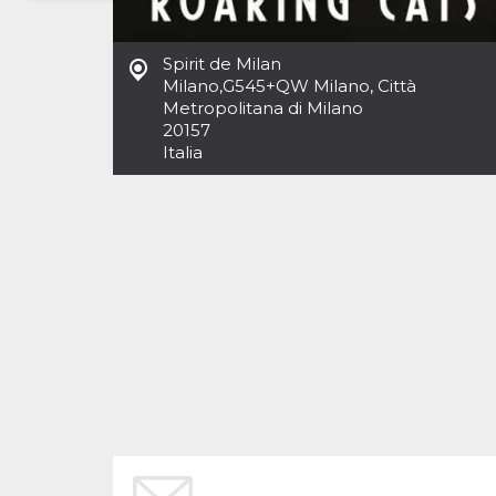
Necessari
Marketing
Spirit de Milan
I cookie strettamente necessari o tecnici sono
Milano
,
G545+QW Milano, Città
indispensabili al funzionamento del sito. I
Metropolitana di Milano
servizi qui presenti non potranno funzionare
20157
senza.
Italia
Provider /
Nome
Scadenza
Descrizione
Dominio
cf_clearance
1 anno
Clearance
Cloudflare,
Cookie from
Inc.
CloudFlare
.oooh.events
stores the proof
of challenge
passed. It is
used to no
longer issue a
captcha or
jschallenge
challenge if
present. It is
required to
reach origin
server.
wordpress_test_cookie
Sessione
Cookie di
Automattic
Wordpress,
Inc.
verifica che il