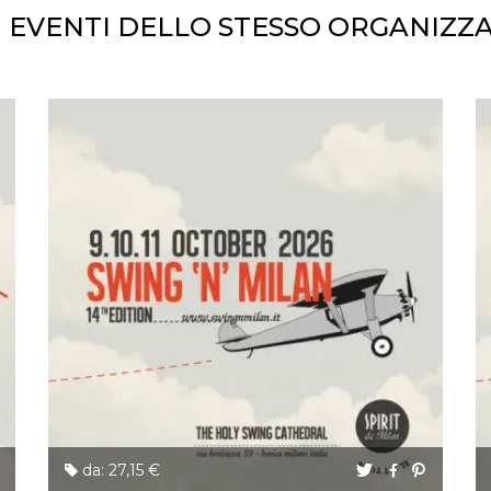
I EVENTI DELLO STESSO ORGANIZZ
ccesso
da: 27,15 €
ssione