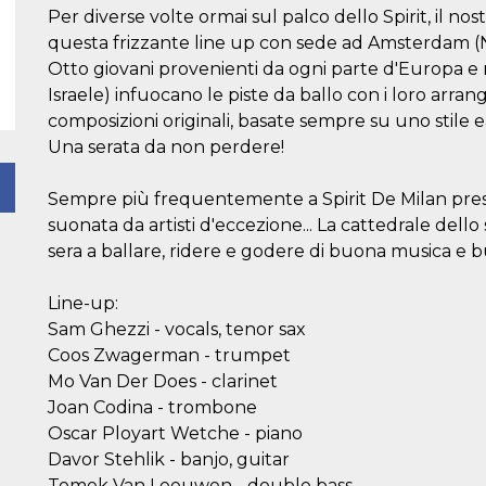
Per diverse volte ormai sul palco dello Spirit, il n
questa frizzante line up con sede ad Amsterdam (
Otto giovani provenienti da ogni parte d'Europa e n
Israele) infuocano le piste da ballo con i loro arran
composizioni originali, basate sempre su uno stile 
Una serata da non perdere!
Sempre più frequentemente a Spirit De Milan pres
suonata da artisti d'eccezione... La cattedrale del
sera a ballare, ridere e godere di buona musica e b
Line-up:
Sam Ghezzi - vocals, tenor sax
Coos Zwagerman - trumpet
Mo Van Der Does - clarinet
Joan Codina - trombone
Oscar Ployart Wetche - piano
Davor Stehlik - banjo, guitar
Tomek Van Leeuwen - double bass