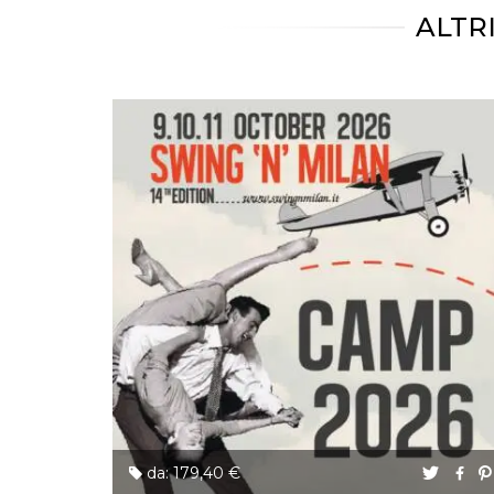
correttamente.
ALTR
Storage declaration
Storage
Nome
Descrizione
type
fbssls_314278995690155
Session
storage
wpEmojiSettingsSupports
Session
storage
cn_uc__
Local
storage
Provider /
Nome
Scadenza
Descrizione
Dominio
c_user
4
Cookie di a
Meta
da: 179,40 €
settimane
utente. Può
Platform Inc.
2 giorni
essere di se
.facebook.com