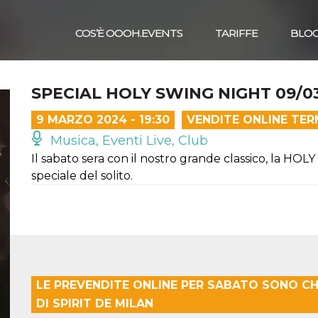
COS’È OOOH.EVENTS
TARIFFE
BLO
SPECIAL HOLY SWING NIGHT 09/0
9 MARZO 2024 - 19:30
VENDITE ONLINE TER
Musica, Eventi Live, Club
Il sabato sera con il nostro grande classico, la H
speciale del solito.
LE PREVENDITE ONLINE PER SABATO SONO CH
DI SPIRIT DE MILAN