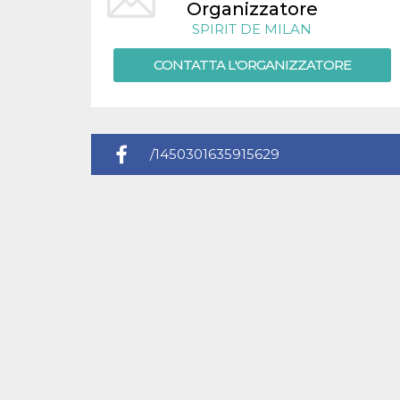
.oooh.events
Organizzatore
browser accetti i
cookie.
SPIRIT DE MILAN
PHPSESSID
Sessione
Cookie
PHP.net
CONTATTA L'ORGANIZZATORE
generato da
oooh.events
applicazioni
basate sul
linguaggio PHP.
Si tratta di un
identificatore
generico
utilizzato per
/1450301635915629
mantenere le
variabili di
sessione utente.
Normalmente è
un numero
generato in
modo casuale, il
modo in cui
viene utilizzato
può essere
specifico per il
sito, ma un
buon esempio è
mantenere uno
stato di accesso
per un utente
tra le pagine.
m
1 anno 1
Questo cookie
Stripe