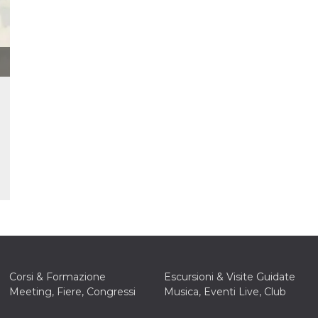
 letto
te Mi
ag di
su
eb
la
eguici
” del
i
colgono
ioni
 e
 di
 la
ne di
del
r la
Corsi & Formazione
Escursioni & Visite Guidate
irata.
Meeting, Fiere, Congressi
Musica, Eventi Live, Club