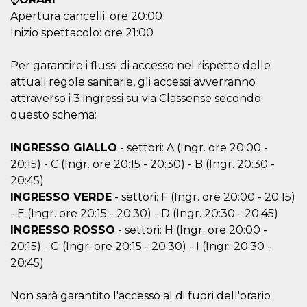
o persistent
Apertura cancelli: ore 20:00
30 giorni
Inizio spettacolo: ore 21:00
datr
2 anni
Questo coo
Meta
identifica il
Platform Inc.
browser che
.facebook.com
Per garantire i flussi di accesso nel rispetto delle
connette a
Facebook. 
attuali regole sanitarie, gli accessi avverranno
direttament
legato alla 
attraverso i 3 ingressi su via Classense secondo
Facebook
questo schema:
dell'utente.
Facebook s
che viene
utilizzato p
INGRESSO GIALLO
- settori: A (Ingr. ore 20:00 -
aiutare con 
sicurezza e a
20:15) - C (Ingr. ore 20:15 - 20:30) - B (Ingr. 20:30 -
di accesso
20:45)
sospette, in
particolare p
INGRESSO VERDE
- settori: F (Ingr. ore 20:00 - 20:15)
rilevamento
bot che ten
- E (Ingr. ore 20:15 - 20:30) - D (Ingr. 20:30 - 20:45)
di accedere 
INGRESSO ROSSO
- settori: H (Ingr. ore 20:00 -
servizio. F
afferma anc
20:15) - G (Ingr. ore 20:15 - 20:30) - I (Ingr. 20:30 -
il profilo
comportame
20:45)
associato a
ciascun coo
datr viene
Non sarà garantito l'accesso al di fuori dell'orario
eliminato d
giorni. Que