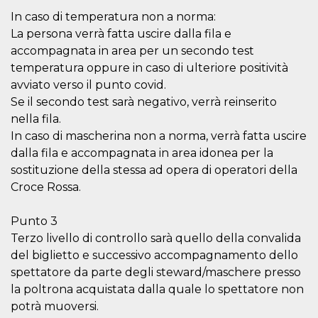
secondi
Cloudflare 
.hubspot.com
distinguere 
In caso di temperatura non a norma:
umani e bot
La persona verrà fatta uscire dalla fila e
vantaggioso 
sito Web, al
accompagnata in area per un secondo test
di effettuar
rapporti val
temperatura oppure in caso di ulteriore positività
sull'utilizzo
avviato verso il punto covid.
proprio sit
Se il secondo test sarà negativo, verrà reinserito
_cfuvid
.hubspot.com
Sessione
Questo coo
viene utiliz
nella fila.
Cloudflare 
In caso di mascherina non a norma, verrà fatta uscire
monitorare 
utenti attra
dalla fila e accompagnata in area idonea per la
le sessioni 
ottimizzare
sostituzione della stessa ad opera di operatori della
l'esperienza
dell'utente
Croce Rossa.
mantenendo
coerenza de
sessione e
Punto 3
fornendo se
personalizza
Terzo livello di controllo sarà quello della convalida
del biglietto e successivo accompagnamento dello
YSC
Sessione
Questo cook
Google LLC
impostato 
.youtube.com
spettatore da parte degli steward/maschere presso
YouTube pe
tenere tracc
la poltrona acquistata dalla quale lo spettatore non
delle
visualizzazi
potrà muoversi.
video incorp