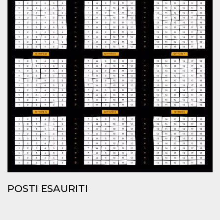
.oooh.events
browser accetti i
cookie.
PHPSESSID
Sessione
Cookie
PHP.net
generato da
oooh.events
applicazioni
basate sul
linguaggio PHP.
Si tratta di un
identificatore
generico
utilizzato per
mantenere le
variabili di
sessione utente.
Normalmente è
un numero
generato in
modo casuale, il
modo in cui
viene utilizzato
può essere
specifico per il
sito, ma un
buon esempio è
mantenere uno
stato di accesso
POSTI ESAURITI
per un utente
tra le pagine.
m
1 anno 1
Questo cookie
Stripe