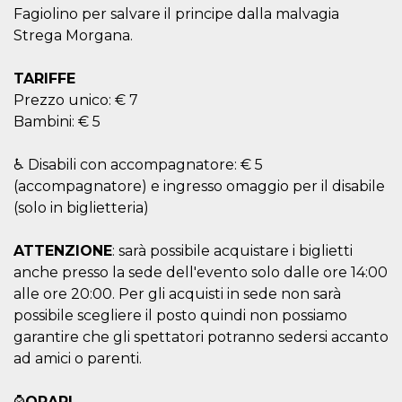
correttamente.
Fagiolino per salvare il principe dalla malvagia
Storage declaration
Strega Morgana.
Storage
Nome
Descrizione
TARIFFE
type
Prezzo unico: € 7
fbssls_314278995690155
Session
storage
Bambini: € 5
wpEmojiSettingsSupports
Session
storage
♿ Disabili con accompagnatore: € 5
cn_uc__
Local
(accompagnatore) e ingresso omaggio per il disabile
storage
(solo in biglietteria)
ATTENZIONE
: sarà possibile acquistare i biglietti
anche presso la sede dell'evento solo dalle ore 14:00
alle ore 20:00. Per gli acquisti in sede non sarà
possibile scegliere il posto quindi non possiamo
Provider /
garantire che gli spettatori potranno sedersi accanto
Nome
Scadenza
Descrizione
Dominio
ad amici o parenti.
c_user
4
Cookie di a
Meta
settimane
utente. Può
Platform Inc.
2 giorni
essere di se
⌚
ORARI
.facebook.com