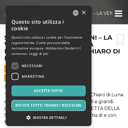
×
SPETTACOLO DI BURATTINI – LA VENDETT
Questo sito utilizza i
ITALIAN
cookie
ENGLISH
SPETTACOLO DI BURATTINI – LA
Questo sito utilizza i cookie per funzionare
regolarmente. Come previsto dalla
VENDETTA DELLA STREGA
SPANISH
normativa europea, dobbiamo chiederti il
MORGANA – CLASSE AL CHIARO DI
consenso.
Leggi di più
LUNA 2020
NECESSARI
6 LUGLIO 2020 - 21:00
MARKETING
VENDITE ONLINE TERMINATE
Musica, Eventi Live, Club
ACCETTA TUTTO
Tutti i lunedì vi aspettiamo a Classe al Chiaro di Luna
con gli spettacoli di burattini per piccoli e grandi.
RIFIUTA TUTTO TRANNE I NECESSARI
Lunedì 6 luglio non perdere LA VENDETTA DELLA
STREGA MORGANA - I Burattini di Mattia di e con
MOSTRA DETTAGLI
Mattia Zecchi.