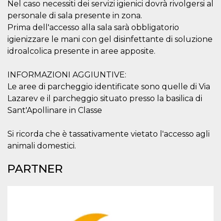
Nel caso necessiti dei servizi igienici dovrà rivolgersi al
VISITOR_INFO1_LIVE
5 mesi 4
Questo cook
Google LLC
personale di sala presente in zona.
settimane
impostato 
.youtube.com
Youtube pe
Prima dell'accesso alla sala sarà obbligatorio
tenere tracc
igienizzare le mani con gel disinfettante di soluzione
delle prefe
dell'utente p
idroalcolica presente in aree apposite.
video di Yo
incorporati 
siti; può an
INFORMAZIONI AGGIUNTIVE:
determinare 
visitatore de
Le aree di parcheggio identificate sono quelle di Via
web sta
utilizzando 
Lazarev e il parcheggio situato presso la basilica di
nuova o la
vecchia ver
Sant'Apollinare in Classe
dell'interfac
Youtube.
Si ricorda che è tassativamente vietato l'accesso agli
VISITOR_PRIVACY_METADATA
5 mesi 4
Questo coo
YouTube
settimane
viene utiliz
.youtube.com
animali domestici.
per memori
le scelte di
consenso e
PARTNER
privacy dell
per la loro
interazione 
sito. Registr
sul consens
visitatore r
a varie poli
impostazion