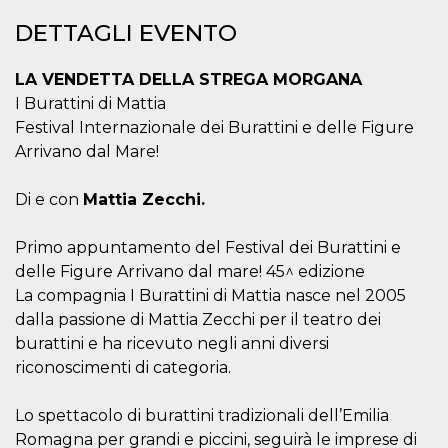
mese
viene
m.stripe.com
generalmente
DETTAGLI EVENTO
utilizzato per le
prestazioni e
l'ottimizzazione
dei servizi di
LA VENDETTA DELLA STREGA MORGANA
elaborazione
dei pagamenti,
I Burattini di Mattia
facilitando la
Festival Internazionale dei Burattini e delle Figure
memorizzazione
dei contenuti
Arrivano dal Mare!
sul browser per
rendere le
pagine più
Di e con
Mattia Zecchi.
veloci.
CookieScriptConsent
4
Questo cookie
CookieScript
settimane
viene utilizzato
oooh.events
Primo appuntamento del Festival dei Burattini e
2 giorni
dal servizio
Cookie-
delle Figure Arrivano dal mare! 45^ edizione
Script.com per
La compagnia I Burattini di Mattia nasce nel 2005
ricordare le
preferenze di
dalla passione di Mattia Zecchi per il teatro dei
consenso sui
cookie dei
burattini e ha ricevuto negli anni diversi
visitatori. È
riconoscimenti di categoria.
necessario che il
banner dei
cookie di
Cookie-
Lo spettacolo di burattini tradizionali dell’Emilia
Script.com
funzioni
Romagna per grandi e piccini, seguirà le imprese di