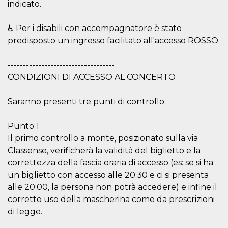
indicato.
cookie viene
anche trami
piace e altri
♿ Per i disabili con accompagnatore è stato
pulsanti e t
Facebook
predisposto un ingresso facilitato all'accesso ROSSO.
posizionati 
molti siti W
diversi.
-----------------------------------
dpr
.facebook.com
1
permette di
CONDIZIONI DI ACCESSO AL CONCERTO
settimana
controllare 
funzione “S
su Facebook
pulsante “M
Saranno presenti tre punti di controllo:
piace”, rac
le impostaz
della lingua
Punto 1
permettono
condividere
Il primo controllo a monte, posizionato sulla via
pagina.
Classense, verificherà la validità del biglietto e la
fr
3 mesi
Contiene la
Meta
correttezza della fascia oraria di accesso (es: se si ha
combinazio
Platform Inc.
ID univoco 
.facebook.com
un biglietto con accesso alle 20:30 e ci si presenta
browser e
dell'utente,
alle 20:00, la persona non potrà accedere) e infine il
utilizzata pe
corretto uso della mascherina come da prescrizioni
pubblicità m
di legge.
oo
5 anni
consente
Meta
all'utente di
Platform Inc.