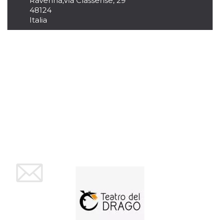
Ravenna
,
Via Classense, 29
48124
Italia