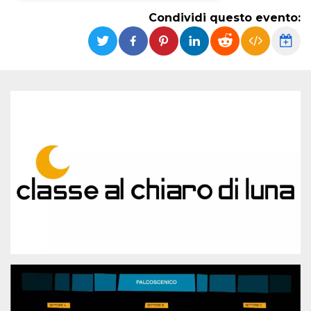
Condividi questo evento:
Necessari
Marketing
I cookie strettamente necessari o tecnici sono
indispensabili al funzionamento del sito. I
servizi qui presenti non potranno funzionare
senza.
Provider /
Nome
Scadenza
Descrizione
Dominio
cf_clearance
1 anno
Clearance
Cloudflare,
Cookie from
Inc.
CloudFlare
.oooh.events
stores the proof
of challenge
passed. It is
used to no
longer issue a
captcha or
jschallenge
challenge if
present. It is
required to
reach origin
server.
wordpress_test_cookie
Sessione
Cookie di
Automattic
Wordpress,
Inc.
verifica che il