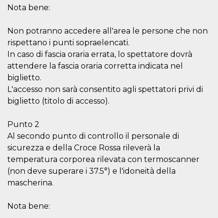
disabilitare 
.facebook.com
Nota bene:
visualizzazi
delle inserz
Meta in base
sue attività 
Non potranno accedere all'area le persone che non
web di terzi
rispettano i punti sopraelencati.
sb
2 anni
Identificazi
Meta
In caso di fascia oraria errata, lo spettatore dovrà
browser di
Platform Inc.
Facebook,
.facebook.com
attendere la fascia oraria corretta indicata nel
autenticazi
marketing e 
biglietto.
cookie di
L'accesso non sarà consentito agli spettatori privi di
funzione spe
di Facebook
biglietto (titolo di accesso).
usida
.facebook.com
Sessione
raccoglie
informazion
Punto 2
browser
dell'utente 
Al secondo punto di controllo il personale di
dell'identifi
univoco, uti
sicurezza e della Croce Rossa rileverà la
per persona
la pubblicit
temperatura corporea rilevata con termoscanner
gli utenti
(non deve superare i 37.5°) e l'idoneità della
xs
3 mesi
Utilizzato p
Meta
mascherina.
mantenere 
Platform Inc.
sessione
.facebook.com
Nota bene:
__cf_bm
29 minuti
Questo coo
Cloudflare
58
viene utiliz
Inc.