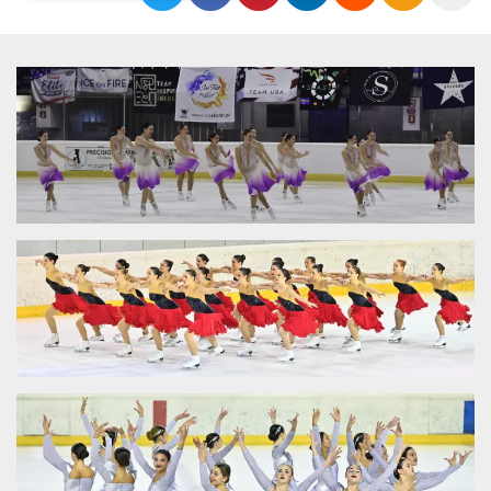
Necessari
Marketing
I cookie strettamente necessari o tecnici sono
indispensabili al funzionamento del sito. I
servizi qui presenti non potranno funzionare
senza.
Provider /
Nome
Scadenza
Descrizione
Dominio
cf_clearance
1 anno
Clearance
Cloudflare,
Cookie from
Inc.
CloudFlare
.oooh.events
stores the proof
of challenge
passed. It is
used to no
longer issue a
captcha or
jschallenge
challenge if
present. It is
required to
reach origin
server.
wordpress_test_cookie
Sessione
Cookie di
Automattic
Wordpress,
Inc.
verifica che il