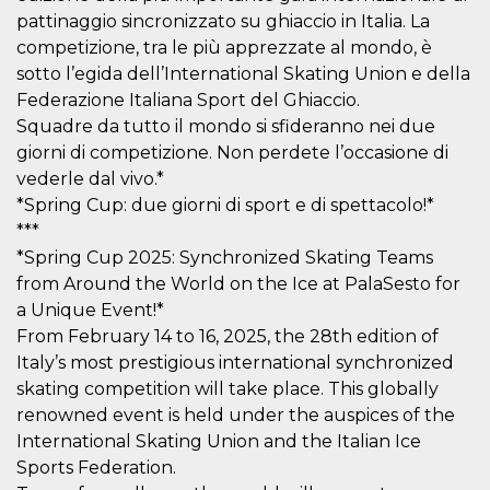
mese
viene
m.stripe.com
generalmente
pattinaggio sincronizzato su ghiaccio in Italia. La
utilizzato per le
competizione, tra le più apprezzate al mondo, è
prestazioni e
l'ottimizzazione
sotto l’egida dell’International Skating Union e della
dei servizi di
elaborazione
Federazione Italiana Sport del Ghiaccio.
dei pagamenti,
Squadre da tutto il mondo si sfideranno nei due
facilitando la
memorizzazione
giorni di competizione. Non perdete l’occasione di
dei contenuti
sul browser per
vederle dal vivo.*
rendere le
pagine più
*Spring Cup: due giorni di sport e di spettacolo!*
veloci.
***
CookieScriptConsent
4
Questo cookie
CookieScript
*Spring Cup 2025: Synchronized Skating Teams
settimane
viene utilizzato
oooh.events
2 giorni
dal servizio
from Around the World on the Ice at PalaSesto for
Cookie-
a Unique Event!*
Script.com per
ricordare le
From February 14 to 16, 2025, the 28th edition of
preferenze di
consenso sui
Italy’s most prestigious international synchronized
cookie dei
visitatori. È
skating competition will take place. This globally
necessario che il
renowned event is held under the auspices of the
banner dei
cookie di
International Skating Union and the Italian Ice
Cookie-
Script.com
Sports Federation.
funzioni