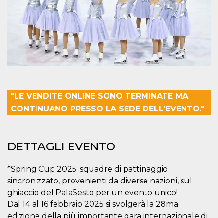
.oooh.events
browser accetti i
cookie.
PHPSESSID
Sessione
Cookie
PHP.net
generato da
oooh.events
applicazioni
basate sul
linguaggio PHP.
Si tratta di un
identificatore
generico
utilizzato per
mantenere le
"LE VENDITE ONLINE SONO TERMINATE MA
variabili di
sessione utente.
CONTINUANO PRESSO LA SEDE DELL'EVENTO."
Normalmente è
un numero
generato in
modo casuale, il
modo in cui
DETTAGLI EVENTO
viene utilizzato
può essere
specifico per il
sito, ma un
*Spring Cup 2025: squadre di pattinaggio
buon esempio è
mantenere uno
sincronizzato, provenienti da diverse nazioni, sul
stato di accesso
per un utente
ghiaccio del PalaSesto per un evento unico!
tra le pagine.
Dal 14 al 16 febbraio 2025 si svolgerà la 28ma
m
1 anno 1
Questo cookie
Stripe
edizione della più importante gara internazionale di