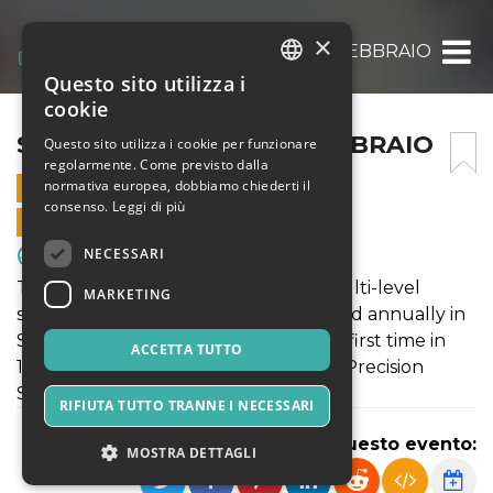
×
SPRING CUP 2025 – 15 FEBBRAIO
Questo sito utilizza i
ITALIAN
cookie
ENGLISH
SPRING CUP 2025 – 15 FEBBRAIO
Questo sito utilizza i cookie per funzionare
regolarmente. Come previsto dalla
SPANISH
normativa europea, dobbiamo chiederti il
15 FEBBRAIO 2025 - 14:00
consenso.
Leggi di più
VENDITE ONLINE TERMINATE
NECESSARI
Sport & Motori
The Spring Cup is an international, multi-level
MARKETING
synchronized skating competition, held annually in
Sesto San Giovanni, Italy. Held for the first time in
ACCETTA TUTTO
1995, the competition is organized by Precision
Skating Milano
RIFIUTA TUTTO TRANNE I NECESSARI
Condividi questo evento:
MOSTRA DETTAGLI