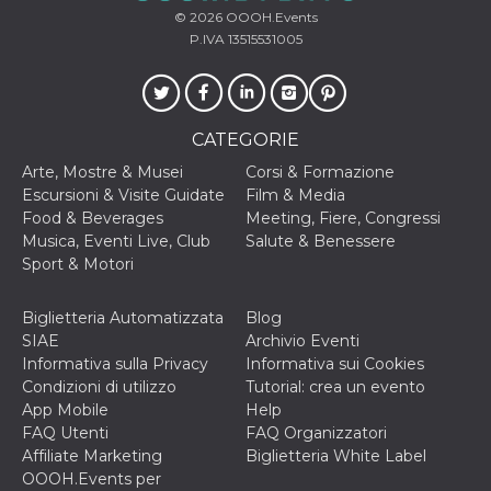
disabilitare 
.facebook.com
visualizzazi
© 2026
OOOH.Events
delle inserz
P.IVA 13515531005
Meta in base
sue attività 
web di terzi
sb
2 anni
Identificazi
Meta
browser di
Platform Inc.
CATEGORIE
Facebook,
.facebook.com
autenticazi
Arte, Mostre & Musei
Corsi & Formazione
marketing e 
cookie di
Escursioni & Visite Guidate
Film & Media
funzione spe
Food & Beverages
Meeting, Fiere, Congressi
di Facebook
Musica, Eventi Live, Club
Salute & Benessere
usida
.facebook.com
Sessione
raccoglie
Sport & Motori
informazion
browser
dell'utente 
dell'identifi
Biglietteria Automatizzata
Blog
univoco, uti
SIAE
Archivio Eventi
per persona
la pubblicit
Informativa sulla Privacy
Informativa sui Cookies
gli utenti
Condizioni di utilizzo
Tutorial: crea un evento
xs
3 mesi
Utilizzato p
Meta
App Mobile
Help
mantenere 
Platform Inc.
FAQ Utenti
FAQ Organizzatori
sessione
.facebook.com
Affiliate Marketing
Biglietteria White Label
__cf_bm
29 minuti
Questo coo
Cloudflare
OOOH.Events per
58
viene utiliz
Inc.