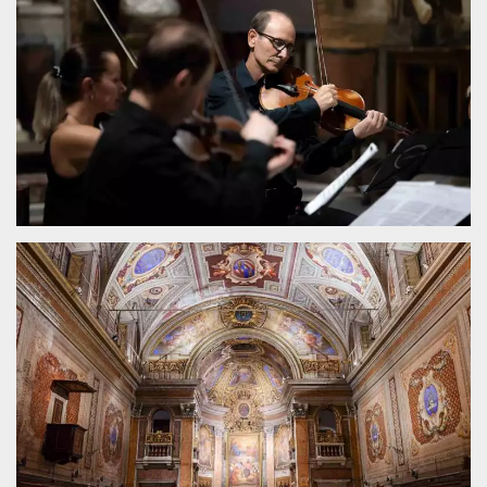
.oooh.events
browser accetti i
cookie.
PHPSESSID
Sessione
Cookie
PHP.net
generato da
oooh.events
applicazioni
basate sul
linguaggio PHP.
Si tratta di un
identificatore
generico
utilizzato per
mantenere le
variabili di
sessione utente.
Normalmente è
un numero
generato in
modo casuale, il
modo in cui
viene utilizzato
può essere
specifico per il
sito, ma un
buon esempio è
mantenere uno
stato di accesso
per un utente
tra le pagine.
m
1 anno 1
Questo cookie
Stripe