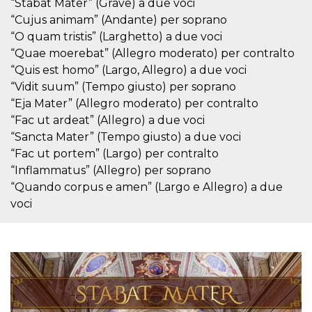
disabilitare 
.facebook.com
“Stabat Mater” (Grave) a due voci
visualizzazi
“Cujus animam” (Andante) per soprano
delle inserz
Meta in base
“O quam tristis” (Larghetto) a due voci
sue attività 
web di terzi
“Quae moerebat” (Allegro moderato) per contralto
“Quis est homo” (Largo, Allegro) a due voci
sb
2 anni
Identificazi
Meta
browser di
Platform Inc.
“Vidit suum” (Tempo giusto) per soprano
Facebook,
.facebook.com
autenticazi
“Eja Mater” (Allegro moderato) per contralto
marketing e 
cookie di
“Fac ut ardeat” (Allegro) a due voci
funzione spe
“Sancta Mater” (Tempo giusto) a due voci
di Facebook
“Fac ut portem” (Largo) per contralto
usida
.facebook.com
Sessione
raccoglie
informazion
“Inflammatus” (Allegro) per soprano
browser
“Quando corpus e amen” (Largo e Allegro) a due
dell'utente 
dell'identifi
voci
univoco, uti
per persona
la pubblicit
gli utenti
xs
3 mesi
Utilizzato p
Meta
mantenere 
Platform Inc.
sessione
.facebook.com
__cf_bm
29 minuti
Questo coo
Cloudflare
58
viene utiliz
Inc.