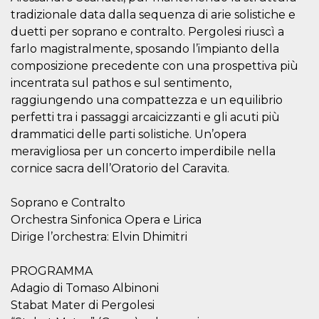
cookie viene
tradizionale data dalla sequenza di arie solistiche e
anche trami
piace e altri
duetti per soprano e contralto. Pergolesi riuscì a
pulsanti e t
farlo magistralmente, sposando l’impianto della
Facebook
posizionati 
composizione precedente con una prospettiva più
molti siti W
diversi.
incentrata sul pathos e sul sentimento,
dpr
.facebook.com
1
permette di
raggiungendo una compattezza e un equilibrio
settimana
controllare 
perfetti tra i passaggi arcaicizzanti e gli acuti più
funzione “S
su Facebook
drammatici delle parti solistiche. Un’opera
pulsante “M
piace”, rac
meravigliosa per un concerto imperdibile nella
le impostaz
cornice sacra dell’Oratorio del Caravita.
della lingua
permettono
condividere
pagina.
Soprano e Contralto
Orchestra Sinfonica Opera e Lirica
fr
3 mesi
Contiene la
Meta
combinazio
Platform Inc.
Dirige l’orchestra: Elvin Dhimitri
ID univoco 
.facebook.com
browser e
dell'utente,
utilizzata pe
PROGRAMMA
pubblicità m
Adagio di Tomaso Albinoni
oo
5 anni
consente
Meta
Stabat Mater di Pergolesi
all'utente di
Platform Inc.