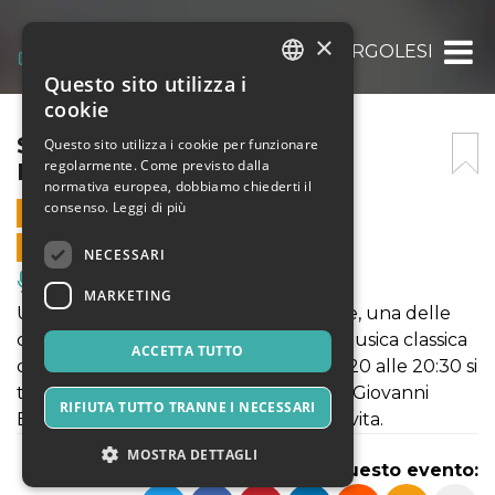
×
STABAT MATER DI G.B. PERGOLESI
Questo sito utilizza i
ITALIAN
cookie
ENGLISH
STABAT MATER DI G.B.
Questo sito utilizza i cookie per funzionare
regolarmente. Come previsto dalla
PERGOLESI
SPANISH
normativa europea, dobbiamo chiederti il
consenso.
Leggi di più
8 APRILE 2020 - 20:30
VENDITE ONLINE TERMINATE
NECESSARI
Musica, Eventi Live, Club
MARKETING
Un’opera musicale ma anche spirituale, una delle
composizioni di maggior rilievo della musica classica
ACCETTA TUTTO
del Settecento: mercoledì 8 aprile 2020 alle 20:30 si
terrà il concerto dello Stabat Mater di Giovanni
RIFIUTA TUTTO TRANNE I NECESSARI
Battista Pergolesi all’Oratorio del Caravita.
MOSTRA DETTAGLI
Condividi questo evento: