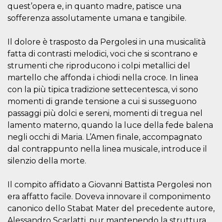
o persistent
quest’opera e, in quanto madre, patisce una
30 giorni
sofferenza assolutamente umana e tangibile.
datr
2 anni
Questo coo
Meta
identifica il
Platform Inc.
browser che
Il dolore è trasposto da Pergolesi in una musicalità
.facebook.com
connette a
fatta di contrasti melodici, voci che si scontrano e
Facebook. 
direttament
strumenti che riproducono i colpi metallici del
legato alla 
Facebook
martello che affonda i chiodi nella croce. In linea
dell'utente.
con la più tipica tradizione settecentesca, vi sono
Facebook s
che viene
momenti di grande tensione a cui si susseguono
utilizzato p
aiutare con 
passaggi più dolci e sereni, momenti di tregua nel
sicurezza e a
di accesso
lamento materno, quando la luce della fede balena
sospette, in
negli occhi di Maria. L’Amen finale, accompagnato
particolare p
rilevamento
dal contrappunto nella linea musicale, introduce il
bot che ten
di accedere 
silenzio della morte.
servizio. F
afferma anc
il profilo
Il compito affidato a Giovanni Battista Pergolesi non
comportame
associato a
era affatto facile. Doveva innovare il componimento
ciascun coo
datr viene
canonico dello Stabat Mater del precedente autore,
eliminato d
Alessandro Scarlatti, pur mantenendo la struttura
giorni. Que