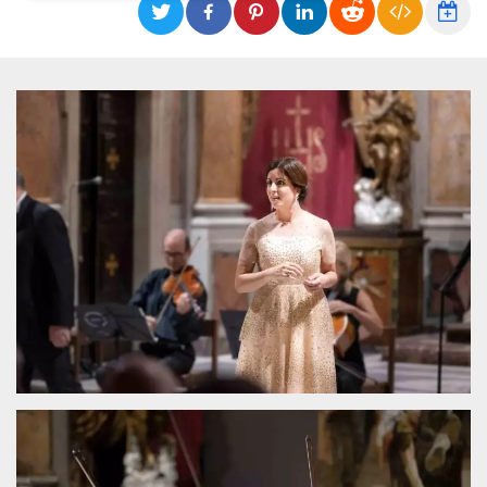
Necessari
Marketing
I cookie strettamente necessari o tecnici sono
indispensabili al funzionamento del sito. I
servizi qui presenti non potranno funzionare
senza.
Provider /
Nome
Scadenza
Descrizione
Dominio
cf_clearance
1 anno
Clearance
Cloudflare,
Cookie from
Inc.
CloudFlare
.oooh.events
stores the proof
of challenge
passed. It is
used to no
longer issue a
captcha or
jschallenge
challenge if
present. It is
required to
reach origin
server.
wordpress_test_cookie
Sessione
Cookie di
Automattic
Wordpress,
Inc.
verifica che il