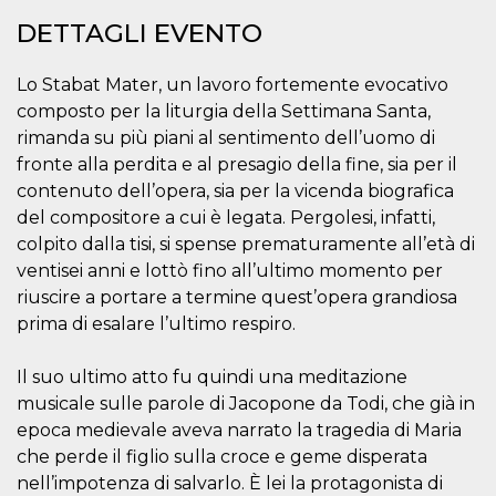
correttamente.
DETTAGLI EVENTO
Storage declaration
Storage
Lo Stabat Mater, un lavoro fortemente evocativo
Nome
Descrizione
type
composto per la liturgia della Settimana Santa,
fbssls_314278995690155
Session
rimanda su più piani al sentimento dell’uomo di
storage
fronte alla perdita e al presagio della fine, sia per il
wpEmojiSettingsSupports
Session
contenuto dell’opera, sia per la vicenda biografica
storage
del compositore a cui è legata. Pergolesi, infatti,
cn_uc__
Local
storage
colpito dalla tisi, si spense prematuramente all’età di
ventisei anni e lottò fino all’ultimo momento per
riuscire a portare a termine quest’opera grandiosa
prima di esalare l’ultimo respiro.
Il suo ultimo atto fu quindi una meditazione
musicale sulle parole di Jacopone da Todi, che già in
Provider /
Nome
Scadenza
Descrizione
epoca medievale aveva narrato la tragedia di Maria
Dominio
che perde il figlio sulla croce e geme disperata
c_user
4
Cookie di a
Meta
settimane
utente. Può
Platform Inc.
nell’impotenza di salvarlo. È lei la protagonista di
2 giorni
essere di se
.facebook.com