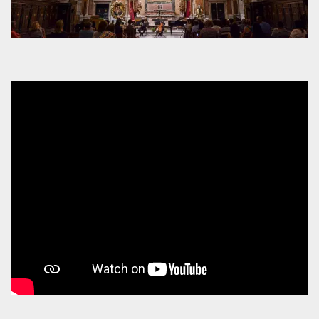
mese
viene
m.stripe.com
generalmente
utilizzato per le
prestazioni e
l'ottimizzazione
dei servizi di
elaborazione
dei pagamenti,
facilitando la
memorizzazione
dei contenuti
sul browser per
rendere le
pagine più
veloci.
CookieScriptConsent
4
Questo cookie
CookieScript
settimane
viene utilizzato
oooh.events
2 giorni
dal servizio
Cookie-
Script.com per
ricordare le
preferenze di
consenso sui
cookie dei
visitatori. È
necessario che il
banner dei
cookie di
Cookie-
Script.com
funzioni