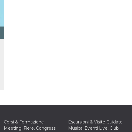
e per
kie
 si
Non è
e
singola
egnala
er
la
ttività
er il
 di
tano
al
acebook
he che
ntale
kie
Corsi & Formazione
Escursioni & Visite Guidate
opo 10
Meeting, Fiere, Congressi
Musica, Eventi Live, Club
sto