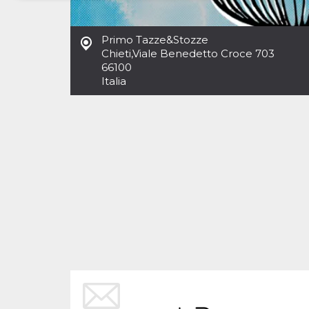
Necessari
Marketing
Primo Tazze&Stozze
I cookie strettamente necessari o tecnici sono
Chieti
,
Viale Benedetto Croce 703
indispensabili al funzionamento del sito. I
66100
servizi qui presenti non potranno funzionare
Italia
senza.
Provider /
Nome
Scadenza
Descrizione
Dominio
cf_clearance
1 anno
Clearance
Cloudflare,
Cookie from
Inc.
CloudFlare
.oooh.events
stores the proof
of challenge
passed. It is
used to no
longer issue a
captcha or
jschallenge
challenge if
present. It is
required to
reach origin
server.
wordpress_test_cookie
Sessione
Cookie di
Automattic
Wordpress,
Inc.
verifica che il