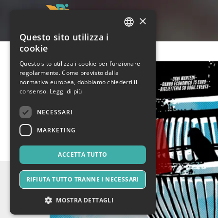
×
Questo sito utilizza i
ITALIAN
cookie
ENGLISH
Questo sito utilizza i cookie per funzionare
regolarmente. Come previsto dalla
SPANISH
normativa europea, dobbiamo chiederti il
consenso.
Leggi di più
NECESSARI
MARKETING
ACCETTA TUTTO
RIFIUTA TUTTO TRANNE I NECESSARI
MOSTRA DETTAGLI