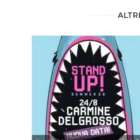
mese
viene
m.stripe.com
generalmente
utilizzato per le
ALTR
prestazioni e
l'ottimizzazione
dei servizi di
elaborazione
dei pagamenti,
facilitando la
memorizzazione
dei contenuti
sul browser per
rendere le
pagine più
veloci.
CookieScriptConsent
4
Questo cookie
CookieScript
settimane
viene utilizzato
oooh.events
2 giorni
dal servizio
Cookie-
Script.com per
ricordare le
preferenze di
consenso sui
cookie dei
visitatori. È
necessario che il
banner dei
cookie di
Cookie-
Script.com
funzioni