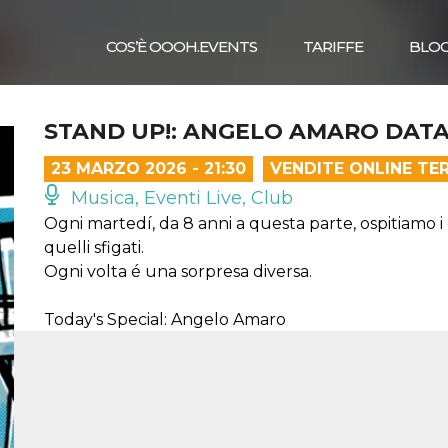
COS’È OOOH.EVENTS
TARIFFE
BLO
STAND UP!: ANGELO AMARO DATA
23 MARZO 2026 - 21:30
VENDITE ONLINE TE
Musica, Eventi Live, Club
Ogni martedí, da 8 anni a questa parte, ospitiamo i
quelli sfigati.
Ogni volta é una sorpresa diversa.
Today's Special: Angelo Amaro