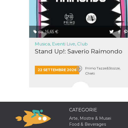
o persistent
30 giorni
datr
2 anni
Questo coo
Meta
identifica il
Platform Inc.
browser che
.facebook.com
connette a
da: 16,65 €
Facebook. 
direttament
legato alla 
Musica, Eventi Live, Club
Facebook
dell'utente.
Stand Up!: Saverio Raimondo
Facebook s
che viene
utilizzato p
aiutare con 
sicurezza e a
Primo Tazze&Stozze,
22 SETTEMBRE 2026
di accesso
Chieti
sospette, in
particolare p
rilevamento
bot che ten
di accedere 
servizio. F
afferma anc
il profilo
comportame
CATEGORIE
associato a
ciascun coo
Arte, Mostre & Musei
datr viene
eliminato d
Food & Beverages
giorni. Que