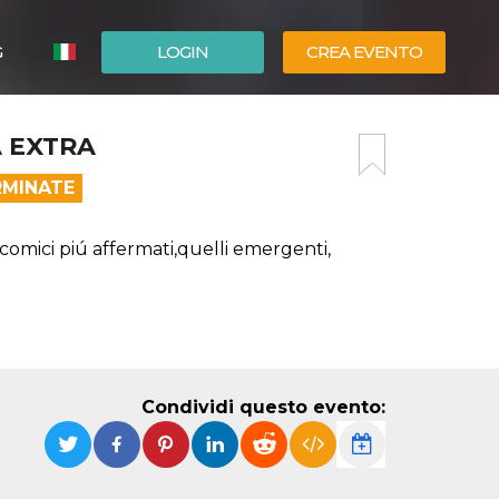
G
LOGIN
CREA EVENTO
ESPAÑOL
 EXTRA
ENGLISH
RMINATE
 comici piú affermati,quelli emergenti,
Condividi questo evento: