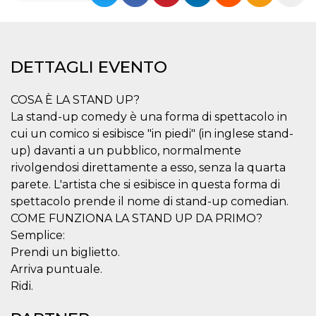
Necessari
Marketing
I cookie strettamente necessari o tecnici sono
indispensabili al funzionamento del sito. I
DETTAGLI EVENTO
servizi qui presenti non potranno funzionare
senza.
COSA È LA STAND UP?
Provider /
Nome
Scadenza
Descrizione
La stand-up comedy è una forma di spettacolo in
Dominio
cui un comico si esibisce "in piedi" (in inglese stand-
cf_clearance
1 anno
Clearance
Cloudflare,
Cookie from
Inc.
up) davanti a un pubblico, normalmente
CloudFlare
.oooh.events
rivolgendosi direttamente a esso, senza la quarta
stores the proof
of challenge
parete. L'artista che si esibisce in questa forma di
passed. It is
used to no
spettacolo prende il nome di stand-up comedian.
longer issue a
captcha or
COME FUNZIONA LA STAND UP DA PRIMO?
jschallenge
Semplice:
challenge if
present. It is
Prendi un biglietto.
required to
reach origin
Arriva puntuale.
server.
Ridi.
wordpress_test_cookie
Sessione
Cookie di
Automattic
Wordpress,
Inc.
verifica che il