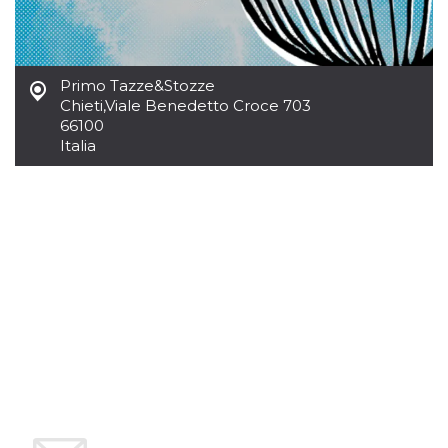
mese
viene
m.stripe.com
generalmente
utilizzato per le
prestazioni e
l'ottimizzazione
dei servizi di
Primo Tazze&Stozze
elaborazione
dei pagamenti,
Chieti
,
Viale Benedetto Croce 703
facilitando la
66100
memorizzazione
dei contenuti
Italia
sul browser per
rendere le
pagine più
veloci.
CookieScriptConsent
4
Questo cookie
CookieScript
settimane
viene utilizzato
oooh.events
2 giorni
dal servizio
Cookie-
Script.com per
ricordare le
preferenze di
consenso sui
cookie dei
visitatori. È
necessario che il
banner dei
cookie di
Cookie-
Script.com
funzioni