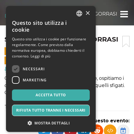
×
STAND UP!: PASQUALE GORRASI
Questo sito utilizza i
ITALIAN
cookie
ENGLISH
STAND UP!: PASQUALE GORRASI
Questo sito utilizza i cookie per funzionare
regolarmente. Come previsto dalla
SPANISH
normativa europea, dobbiamo chiederti il
3 MARZO 2026 - 21:30
consenso.
Leggi di più
VENDITE ONLINE TERMINATE
NECESSARI
Musica, Eventi Live, Club
Ogni martedí, da 8 anni a questa parte, ospitiamo i
MARKETING
comici piú affermati,quelli emergenti, quelli sfigati.
Ogni volta é una sorpresa diversa.
ACCETTA TUTTO
Today's Special: Pasquale Gorrasi
RIFIUTA TUTTO TRANNE I NECESSARI
Condividi questo evento:
MOSTRA DETTAGLI