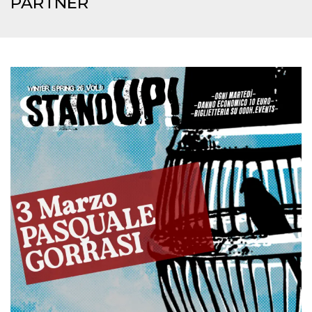
PARTNER
.oooh.events
browser accetti i
cookie.
PHPSESSID
Sessione
Cookie
PHP.net
generato da
oooh.events
applicazioni
basate sul
linguaggio PHP.
Si tratta di un
identificatore
generico
utilizzato per
mantenere le
variabili di
sessione utente.
Normalmente è
un numero
generato in
modo casuale, il
modo in cui
viene utilizzato
può essere
specifico per il
sito, ma un
buon esempio è
mantenere uno
stato di accesso
per un utente
tra le pagine.
m
1 anno 1
Questo cookie
Stripe