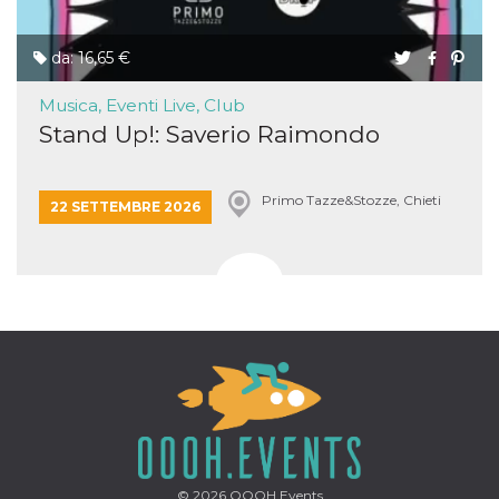
da: 16,65 €
Musica, Eventi Live, Club
Stand Up!: Saverio Raimondo
Primo Tazze&Stozze, Chieti
22 SETTEMBRE 2026
© 2026
OOOH.Events