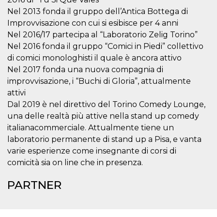
.oooh.events
browser accetti i
Nel 2013 fonda il gruppo dell’Antica Bottega di
cookie.
Improvvisazione con cui si esibisce per 4 anni
PHPSESSID
Sessione
Cookie
PHP.net
Nel 2016/17 partecipa al “Laboratorio Zelig Torino”
generato da
oooh.events
applicazioni
Nel 2016 fonda il gruppo “Comici in Piedi” collettivo
basate sul
linguaggio PHP.
di comici monologhisti il quale è ancora attivo
Si tratta di un
identificatore
Nel 2017 fonda una nuova compagnia di
generico
improvvisazione, i “Buchi di Gloria”, attualmente
utilizzato per
mantenere le
attivi
variabili di
sessione utente.
Dal 2019 è nel direttivo del Torino Comedy Lounge,
Normalmente è
una delle realtà più attive nella stand up comedy
un numero
generato in
italianacommerciale. Attualmente tiene un
modo casuale, il
modo in cui
laboratorio permanente di stand up a Pisa, e vanta
viene utilizzato
può essere
varie esperienze come insegnante di corsi di
specifico per il
comicità sia on line che in presenza.
sito, ma un
buon esempio è
mantenere uno
PARTNER
stato di accesso
per un utente
tra le pagine.
m
1 anno 1
Questo cookie
Stripe