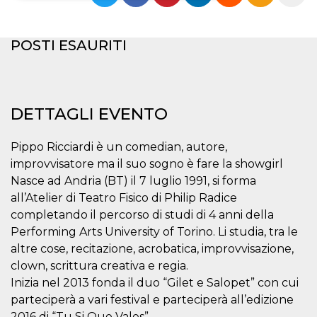
Necessari
Marketing
POSTI ESAURITI
I cookie strettamente necessari o tecnici sono
indispensabili al funzionamento del sito. I
servizi qui presenti non potranno funzionare
senza.
Provider /
DETTAGLI EVENTO
Nome
Scadenza
Descrizione
Dominio
cf_clearance
1 anno
Clearance
Cloudflare,
Pippo Ricciardi è un comedian, autore,
Cookie from
Inc.
CloudFlare
.oooh.events
improvvisatore ma il suo sogno è fare la showgirl
stores the proof
of challenge
Nasce ad Andria (BT) il 7 luglio 1991, si forma
passed. It is
all’Atelier di Teatro Fisico di Philip Radice
used to no
longer issue a
completando il percorso di studi di 4 anni della
captcha or
jschallenge
Performing Arts University of Torino. Li studia, tra le
challenge if
present. It is
altre cose, recitazione, acrobatica, improvvisazione,
required to
clown, scrittura creativa e regia.
reach origin
server.
Inizia nel 2013 fonda il duo “Gilet e Salopet” con cui
wordpress_test_cookie
Sessione
Cookie di
Automattic
parteciperà a vari festival e parteciperà all’edizione
Wordpress,
Inc.
2016 di “Tu Si Que Vales”
verifica che il