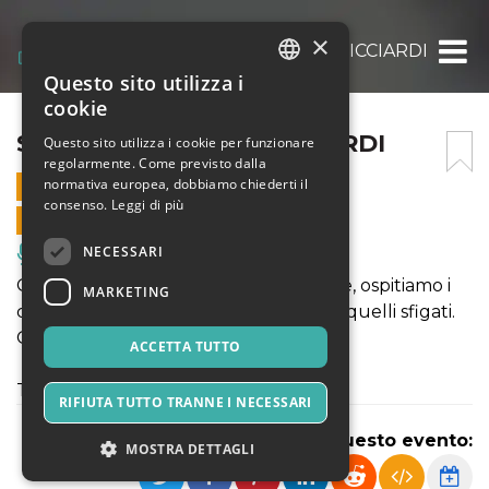
×
STAND UP!: PIPPO RICCIARDI
Questo sito utilizza i
ITALIAN
cookie
ENGLISH
STAND UP!: PIPPO RICCIARDI
Questo sito utilizza i cookie per funzionare
regolarmente. Come previsto dalla
SPANISH
normativa europea, dobbiamo chiederti il
22 LUGLIO 2025 - 21:30
consenso.
Leggi di più
VENDITE ONLINE TERMINATE
NECESSARI
Musica, Eventi Live, Club
Ogni martedí, da 7 anni a questa parte, ospitiamo i
MARKETING
comici piú affermati,quelli emergenti, quelli sfigati.
Ogni volta é una sorpresa diversa.
ACCETTA TUTTO
Today's Special: Pippo Ricciardi
RIFIUTA TUTTO TRANNE I NECESSARI
Condividi questo evento:
MOSTRA DETTAGLI