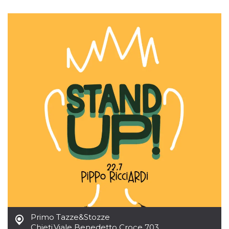
mese
viene
m.stripe.com
generalmente
utilizzato per le
prestazioni e
l'ottimizzazione
dei servizi di
elaborazione
dei pagamenti,
facilitando la
memorizzazione
dei contenuti
sul browser per
rendere le
pagine più
veloci.
CookieScriptConsent
4
Questo cookie
CookieScript
settimane
viene utilizzato
oooh.events
2 giorni
dal servizio
Cookie-
Script.com per
ricordare le
preferenze di
consenso sui
cookie dei
visitatori. È
necessario che il
banner dei
cookie di
Cookie-
Primo Tazze&Stozze
Script.com
funzioni
Chieti
,
Viale Benedetto Croce 703