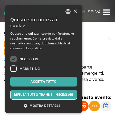
×
STANDUP! : RICHI SELVA
Questo sito utilizza i
ITALIAN
cookie
ENGLISH
STANDUP! : RICHI SELVA
Questo sito utilizza i cookie per funzionare
regolarmente. Come previsto dalla
SPANISH
normativa europea, dobbiamo chiederti il
2 APRILE 2024 - 21:30
consenso.
Leggi di più
VENDITE ONLINE TERMINATE
NECESSARI
Musica, Eventi Live, Club
Ogni due martedí, da 7 anni a questa parte,
MARKETING
ospitiamo i comici piú affermati, quelli emergenti,
quelli sfigati ed ogni volta é una sorpresa diversa.
ACCETTA TUTTO
Today's Special: RICHI SELVA
RIFIUTA TUTTO TRANNE I NECESSARI
Condividi questo evento:
MOSTRA DETTAGLI