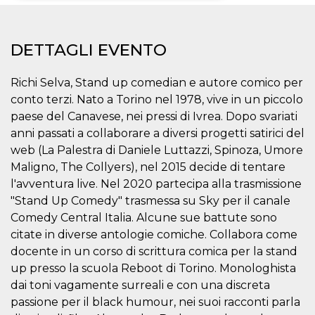
Necessari
Marketing
DETTAGLI EVENTO
I cookie strettamente necessari o tecnici sono
indispensabili al funzionamento del sito. I
servizi qui presenti non potranno funzionare
Richi Selva, Stand up comedian e autore comico per
senza.
conto terzi. Nato a Torino nel 1978, vive in un piccolo
Provider /
Nome
Scadenza
Descrizione
paese del Canavese, nei pressi di Ivrea. Dopo svariati
Dominio
anni passati a collaborare a diversi progetti satirici del
cf_clearance
1 anno
Clearance
Cloudflare,
Cookie from
Inc.
web (La Palestra di Daniele Luttazzi, Spinoza, Umore
CloudFlare
.oooh.events
Maligno, The Collyers), nel 2015 decide di tentare
stores the proof
of challenge
l'avventura live. Nel 2020 partecipa alla trasmissione
passed. It is
used to no
"Stand Up Comedy" trasmessa su Sky per il canale
longer issue a
captcha or
Comedy Central Italia. Alcune sue battute sono
jschallenge
citate in diverse antologie comiche. Collabora come
challenge if
present. It is
docente in un corso di scrittura comica per la stand
required to
reach origin
up presso la scuola Reboot di Torino. Monologhista
server.
dai toni vagamente surreali e con una discreta
wordpress_test_cookie
Sessione
Cookie di
Automattic
passione per il black humour, nei suoi racconti parla
Wordpress,
Inc.
verifica che il