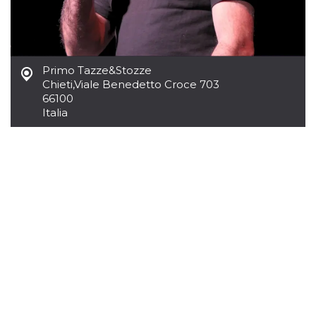
mese
viene
m.stripe.com
generalmente
utilizzato per le
prestazioni e
l'ottimizzazione
dei servizi di
elaborazione
Primo Tazze&Stozze
dei pagamenti,
facilitando la
Chieti
,
Viale Benedetto Croce 703
memorizzazione
66100
dei contenuti
sul browser per
Italia
rendere le
pagine più
veloci.
CookieScriptConsent
4
Questo cookie
CookieScript
settimane
viene utilizzato
oooh.events
2 giorni
dal servizio
Cookie-
Script.com per
ricordare le
preferenze di
consenso sui
cookie dei
visitatori. È
necessario che il
banner dei
cookie di
Cookie-
Script.com
funzioni