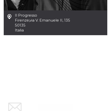
mese
viene
m.stripe.com
generalmente
utilizzato per le
prestazioni e
l'ottimizzazione
Il Progresso
dei servizi di
Firenze
,
via V. Emanuele II, 135
elaborazione
50135
dei pagamenti,
facilitando la
Italia
memorizzazione
dei contenuti
sul browser per
rendere le
pagine più
veloci.
CookieScriptConsent
4
Questo cookie
CookieScript
settimane
viene utilizzato
oooh.events
2 giorni
dal servizio
Cookie-
Script.com per
ricordare le
preferenze di
consenso sui
cookie dei
visitatori. È
necessario che il
banner dei
cookie di
Cookie-
Script.com
funzioni