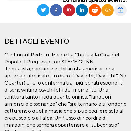
Condividi questo evento:
Necessari
Marketing
I cookie strettamente necessari o tecnici sono
indispensabili al funzionamento del sito. I
servizi qui presenti non potranno funzionare
senza.
DETTAGLI EVENTO
Provider /
Nome
Scadenza
Descrizione
Dominio
Continua il Redrum live de La Chute alla Casa del
cf_clearance
1 anno
Clearance
Cloudflare,
Cookie from
Popolo Il Progresso con STEVE GUNN
Inc.
CloudFlare
.oooh.events
Il musicista, cantante e chitarrista americano ha
stores the proof
of challenge
appena pubblicato un disco ("Daylight, Daylight", No
passed. It is
used to no
Quarter) che lo conferma tra i più ispirati esponenti
longer issue a
di songwriting psych-folk del momento. Una
captcha or
jschallenge
scrittura tanto nitida quanto onirica, "languori
challenge if
present. It is
armonici e dissonanze" che "si alternano e si fondono
required to
reach origin
catturando quella magia che si può cogliere solo al
server.
crepuscolo o all’alba. Un flusso di ricordi e di
wordpress_test_cookie
Sessione
Cookie di
Automattic
immagini che sembra appartenere al subconscio"
Wordpress,
Inc.
verifica che il