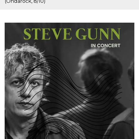
(Ondarock, 8/10)
.oooh.events
browser accetti i
cookie.
PHPSESSID
Sessione
Cookie
PHP.net
generato da
oooh.events
applicazioni
basate sul
linguaggio PHP.
Si tratta di un
identificatore
generico
utilizzato per
mantenere le
variabili di
sessione utente.
Normalmente è
un numero
generato in
modo casuale, il
modo in cui
viene utilizzato
può essere
specifico per il
sito, ma un
buon esempio è
mantenere uno
stato di accesso
per un utente
tra le pagine.
m
1 anno 1
Questo cookie
Stripe