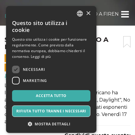
×
STEVE GUNN IN CONCERTO A FIRENZE
Questo sito utilizza i
ITALIAN
cookie
ENGLISH
STEVE GUNN IN CONCERTO A
Questo sito utilizza i cookie per funzionare
regolarmente. Come previsto dalla
FIRENZE
SPANISH
normativa europea, dobbiamo chiederti il
consenso.
Leggi di più
17 APRILE 2026 - 21:30
VENDITE ONLINE TERMINATE
NECESSARI
Musica, Eventi Live, Club
MARKETING
La Chute presenta STEVE GUNN
Il musicista, cantante e chitarrista americano ha
ACCETTA TUTTO
appena pubblicato un disco ("Daylight, Daylight", No
Quarter) che lo conferma tra i più ispirati esponenti
RIFIUTA TUTTO TRANNE I NECESSARI
di songwriting psych-folk del momento. Venerdì 17
aprile per La Chute
MOSTRA DETTAGLI