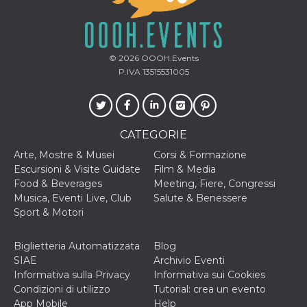
o persistent
30 giorni
datr
2 anni
Questo coo
Meta
identifica il
Platform Inc.
browser che
.facebook.com
© 2026
OOOH.Events
connette a
P.IVA 13515531005
Facebook. 
direttament
legato alla 
Facebook
dell'utente.
Facebook s
che viene
CATEGORIE
utilizzato p
aiutare con 
Arte, Mostre & Musei
Corsi & Formazione
sicurezza e a
Escursioni & Visite Guidate
Film & Media
di accesso
sospette, in
Food & Beverages
Meeting, Fiere, Congressi
particolare p
Musica, Eventi Live, Club
Salute & Benessere
rilevamento
bot che ten
Sport & Motori
di accedere 
servizio. F
afferma anc
Biglietteria Automatizzata
Blog
il profilo
comportame
SIAE
Archivio Eventi
associato a
Informativa sulla Privacy
Informativa sui Cookies
ciascun coo
datr viene
Condizioni di utilizzo
Tutorial: crea un evento
eliminato d
App Mobile
Help
giorni. Que