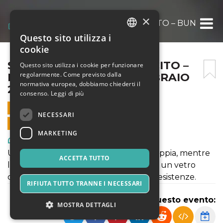
×
STITCHING: AMORE RICUCITO – BUNKER A
Questo sito utilizza i
ITALIAN
cookie
ENGLISH
STITCHING: AMORE RICUCITO –
Questo sito utilizza i cookie per funzionare
regolarmente. Come previsto dalla
BUNKER ANN05 – 22 FEBBRAIO
SPANISH
normativa europea, dobbiamo chiederti il
2025
consenso.
Leggi di più
22 FEBBRAIO 2025 - 19:30
NECESSARI
VENDITE ONLINE TERMINATE
MARKETING
Arte, Mostre & Musei
Un filo sottile intreccia la vita di una coppia, mentre
ACCETTA TUTTO
lo spettatore osserva, come attraverso un vetro
deformante, i riflessi distorti delle loro esistenze.
RIFIUTA TUTTO TRANNE I NECESSARI
Condividi questo evento:
MOSTRA DETTAGLI