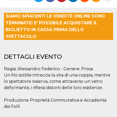
Necessari
Marketing
SIAMO SPIACENTI LE VENDITE ONLINE SONO
I cookie strettamente necessari o tecnici sono
TERMINATE! E' POSSIBILE ACQUISTARE IL
indispensabili al funzionamento del sito. I
servizi qui presenti non potranno funzionare
BIGLIETTO IN CASSA PRIMA DELLO
senza.
SPETTACOLO.
Provider /
Nome
Scadenza
Descrizione
Dominio
cf_clearance
1 anno
Clearance
Cloudflare,
Cookie from
DETTAGLI EVENTO
Inc.
CloudFlare
.oooh.events
stores the proof
of challenge
Regia: Alessandro Federico - Genere: Prosa
passed. It is
used to no
Un filo sottile intreccia la vita di una coppia, mentre
longer issue a
captcha or
lo spettatore osserva, come attraverso un vetro
jschallenge
deformante, i riflessi distorti delle loro esistenze.
challenge if
present. It is
required to
reach origin
Produzione Proprietà Commutativa e Accademia
server.
dei Folli
wordpress_test_cookie
Sessione
Cookie di
Automattic
Wordpress,
Inc.
verifica che il