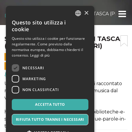
×
STORIA DI DUE PAROLE IN TASCA (PIU’ IN 
Questo sito utilizza i
ITALIAN
cookie
ENGLISH
STORIA DI DUE PAROLE IN TASCA
Questo sito utilizza i cookie per funzionare
regolarmente. Come previsto dalla
(PIU’ IN ALTO DEGLI ALBERI)
SPANISH
normativa europea, dobbiamo chiederti il
consenso.
Leggi di più
21 GENNAIO 2024 - 16:30
VENDITE ONLINE TERMINATE
NECESSARI
Musica, Eventi Live, Club
MARKETING
Uno spettacolo ecologista per bambini raccontato
NON CLASSIFICATI
nel suo farsi e una rodata lettura con musica dal
vivo.
ACCETTA TUTTO
https://www.glieccentricidadaro.com/biblioteche-e-
scuole/letture-teatralizzate/storia-di-due-parole-in-
RIFIUTA TUTTO TRANNE I NECESSARI
tasca/