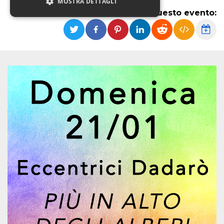
MOSTRA DETTAGLI
Condividi questo evento:
Necessari
Marketing
Non classificati
I cookie strettamente necessari o tecnici sono
indispensabili al funzionamento del sito. I
servizi qui presenti non potranno funzionare
senza.
Provider /
Nome
Scadenza
Descrizione
Dominio
cf_clearance
1 anno
Clearance
Cloudflare,
Cookie from
Inc.
CloudFlare
.oooh.events
stores the proof
of challenge
passed. It is
used to no
longer issue a
captcha or
jschallenge
challenge if
present. It is
required to
reach origin