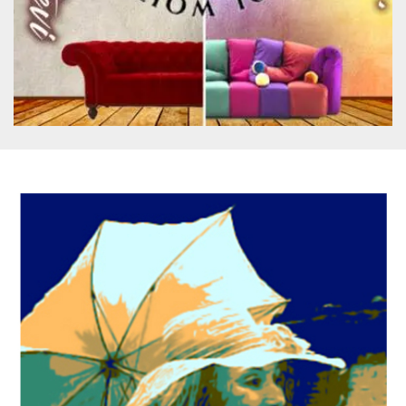
per un utente
tra le pagine.
CookieScriptConsent
4
Questo cookie
CookieScript
settimane
viene utilizzato
oooh.events
2 giorni
dal servizio
Cookie-
Script.com per
ricordare le
preferenze di
consenso sui
cookie dei
visitatori. È
necessario che il
banner dei
cookie di
Cookie-
Script.com
funzioni
correttamente.
m
1 anno 1
Questo cookie
Stripe
mese
viene
m.stripe.com
generalmente
utilizzato per le
prestazioni e
l'ottimizzazione
dei servizi di
elaborazione
dei pagamenti,
facilitando la