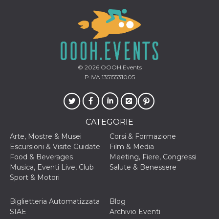
ciascun coo
datr viene
eliminato d
giorni. Que
cookie viene
anche trami
piace e altri
pulsanti e t
Facebook
posizionati 
© 2026
OOOH.Events
molti siti W
P.IVA 13515531005
diversi.
dpr
.facebook.com
1
permette di
settimana
controllare 
funzione “S
su Facebook
CATEGORIE
pulsante “M
piace”, rac
le impostaz
Arte, Mostre & Musei
Corsi & Formazione
della lingua
Escursioni & Visite Guidate
Film & Media
permettono
condividere
Food & Beverages
Meeting, Fiere, Congressi
pagina.
Musica, Eventi Live, Club
Salute & Benessere
fr
2 mesi 4
Contiene la
Sport & Motori
Meta
settimane
combinazio
Platform Inc.
ID univoco 
.facebook.com
browser e
Biglietteria Automatizzata
Blog
dell'utente,
utilizzata pe
SIAE
Archivio Eventi
pubblicità m