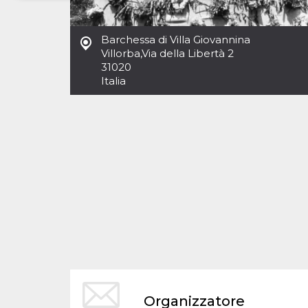
Necessari
Marketing
Barchessa di Villa Giovannina
I cookie strettamente necessari o tecnici sono
Villorba
,
Via della Libertà 2
indispensabili al funzionamento del sito. I
31020
servizi qui presenti non potranno funzionare
Italia
senza.
Provider /
Nome
Scadenza
Descrizione
Dominio
cf_clearance
1 anno
Clearance
Cloudflare,
Cookie from
Inc.
CloudFlare
.oooh.events
stores the proof
of challenge
passed. It is
used to no
longer issue a
captcha or
jschallenge
challenge if
present. It is
required to
reach origin
server.
wordpress_test_cookie
Sessione
Cookie di
Automattic
Organizzatore
Wordpress,
Inc.
verifica che il