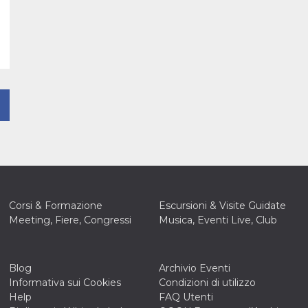
Corsi & Formazione
Escursioni & Visite Guidate
Meeting, Fiere, Congressi
Musica, Eventi Live, Club
Blog
Archivio Eventi
Informativa sui Cookies
Condizioni di utilizzo
Help
FAQ Utenti