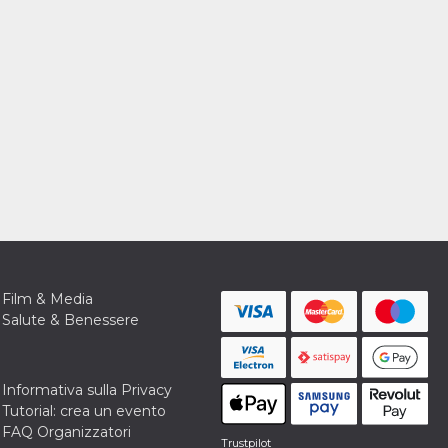
Film & Media
Salute & Benessere
Informativa sulla Privacy
Tutorial: crea un evento
FAQ Organizzatori
Trustpilot