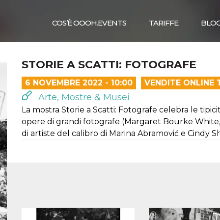
COS’È OOOH.EVENTS
TARIFFE
BLO
STORIE A SCATTI: FOTOGRAFE
6 NOVEMBRE 2022 - 10:00
VENDITE ONLINE 
Arte, Mostre & Musei
La mostra Storie a Scatti: Fotografe celebra le tipi
opere di grandi fotografe (Margaret Bourke White, 
di artiste del calibro di Marina Abramović e Cindy 