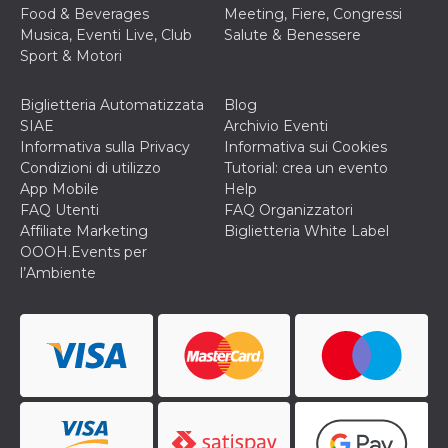
secondi
Cloudflare 
.hubspot.com
Food & Beverages
Meeting, Fiere, Congressi
distinguere 
Musica, Eventi Live, Club
Salute & Benessere
umani e bot
vantaggioso 
Sport & Motori
sito Web, al
di effettuar
rapporti val
Biglietteria Automatizzata
Blog
sull'utilizzo
proprio sit
SIAE
Archivio Eventi
Informativa sulla Privacy
Informativa sui Cookies
_cfuvid
.hubspot.com
Sessione
Questo coo
viene utiliz
Condizioni di utilizzo
Tutorial: crea un evento
Cloudflare 
App Mobile
Help
monitorare 
utenti attra
FAQ Utenti
FAQ Organizzatori
le sessioni 
Affiliate Marketing
Biglietteria White Label
ottimizzare
l'esperienza
OOOH.Events per
dell'utente
l’Ambiente
mantenendo
coerenza de
sessione e
fornendo se
personalizza
YSC
Sessione
Questo cook
Google LLC
impostato 
.youtube.com
YouTube pe
tenere tracc
delle
visualizzazi
video incorp