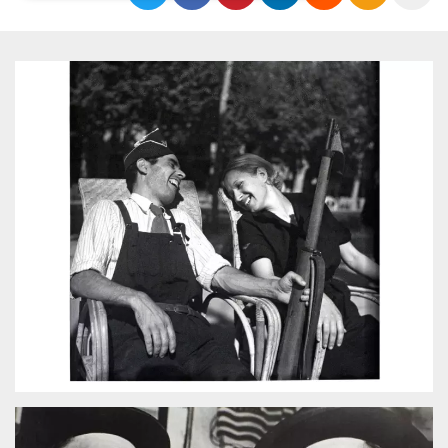
Necessari
Marketing
I cookie strettamente necessari o tecnici sono
indispensabili al funzionamento del sito. I
servizi qui presenti non potranno funzionare
senza.
Provider /
Nome
Scadenza
Descrizione
Dominio
cf_clearance
1 anno
Clearance
Cloudflare,
Cookie from
Inc.
CloudFlare
.oooh.events
stores the proof
of challenge
passed. It is
used to no
longer issue a
captcha or
jschallenge
challenge if
present. It is
required to
reach origin
server.
wordpress_test_cookie
Sessione
Cookie di
Automattic
Wordpress,
Inc.
verifica che il