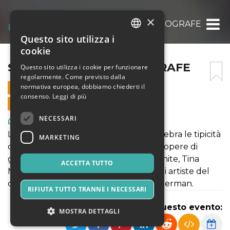
×
STORIE A SCATTI: FOTOGRAFE
Questo sito utilizza i
ITALIAN
cookie
ENGLISH
STORIE A SCATTI: FOTOGRAFE
Questo sito utilizza i cookie per funzionare
regolarmente. Come previsto dalla
SPANISH
normativa europea, dobbiamo chiederti il
14 DICEMBRE 2022 - 16:00
consenso.
Leggi di più
VENDITE ONLINE TERMINATE
NECESSARI
Arte, Mostre & Musei
La mostra Storie a Scatti: Fotografe celebra le tipicità
MARKETING
dello sguardo femminile attraverso le opere di
grandi fotografe (Margaret Bourke White, Tina
ACCETTA TUTTO
Modotti, Diana Arbus e tante altre) e di artiste del
calibro di Marina Abramović e Cindy Sherman.
RIFIUTA TUTTO TRANNE I NECESSARI
Condividi questo evento:
MOSTRA DETTAGLI