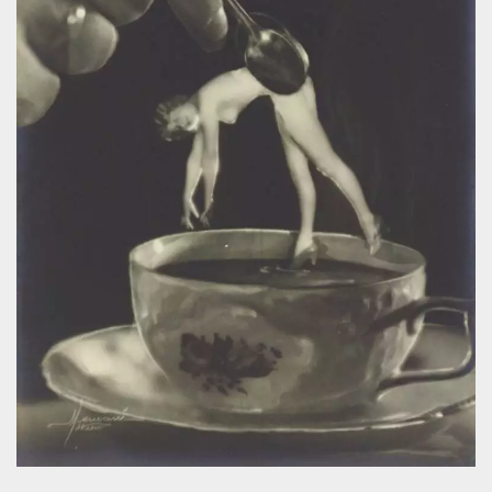
mese
viene
m.stripe.com
generalmente
utilizzato per le
prestazioni e
l'ottimizzazione
dei servizi di
elaborazione
dei pagamenti,
facilitando la
memorizzazione
dei contenuti
sul browser per
rendere le
pagine più
veloci.
CookieScriptConsent
4
Questo cookie
CookieScript
settimane
viene utilizzato
oooh.events
2 giorni
dal servizio
Cookie-
Script.com per
ricordare le
preferenze di
consenso sui
cookie dei
visitatori. È
necessario che il
banner dei
cookie di
Cookie-
Script.com
funzioni