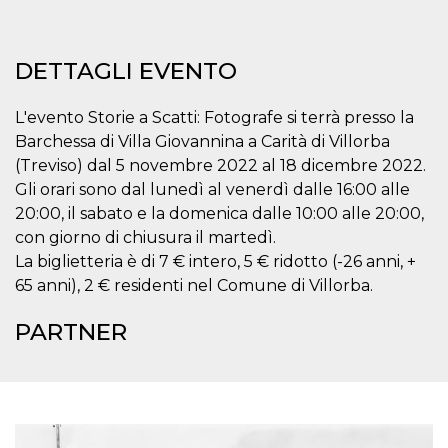
correttamente.
Storage declaration
DETTAGLI EVENTO
Storage
Nome
Descrizione
type
L'evento Storie a Scatti: Fotografe si terrà presso la
fbssls_314278995690155
Session
storage
Barchessa di Villa Giovannina a Carità di Villorba
wpEmojiSettingsSupports
Session
(Treviso) dal 5 novembre 2022 al 18 dicembre 2022.
storage
Gli orari sono dal lunedì al venerdì dalle 16:00 alle
cn_uc__
Local
20:00, il sabato e la domenica dalle 10:00 alle 20:00,
storage
con giorno di chiusura il martedì.
La biglietteria è di 7 € intero, 5 € ridotto (-26 anni, +
65 anni), 2 € residenti nel Comune di Villorba.
PARTNER
Provider /
Nome
Scadenza
Descrizione
Dominio
c_user
4
Cookie di a
Meta
settimane
utente. Può
Platform Inc.
2 giorni
essere di se
.facebook.com