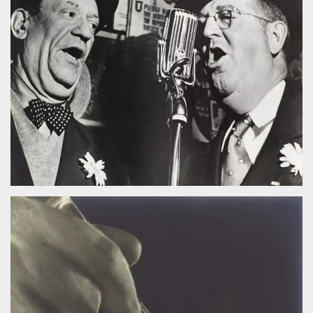
.oooh.events
browser accetti i
cookie.
PHPSESSID
Sessione
Cookie
PHP.net
generato da
oooh.events
applicazioni
basate sul
linguaggio PHP.
Si tratta di un
identificatore
generico
utilizzato per
mantenere le
variabili di
sessione utente.
Normalmente è
un numero
generato in
modo casuale, il
modo in cui
viene utilizzato
può essere
specifico per il
sito, ma un
buon esempio è
mantenere uno
stato di accesso
per un utente
tra le pagine.
m
1 anno 1
Questo cookie
Stripe