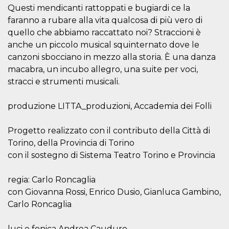
mese
viene
m.stripe.com
Questi mendicanti rattoppati e bugiardi ce la
generalmente
utilizzato per le
faranno a rubare alla vita qualcosa di più vero di
prestazioni e
l'ottimizzazione
quello che abbiamo raccattato noi? Straccioni è
dei servizi di
anche un piccolo musical squinternato dove le
elaborazione
dei pagamenti,
canzoni sbocciano in mezzo alla storia. È una danza
facilitando la
memorizzazione
macabra, un incubo allegro, una suite per voci,
dei contenuti
sul browser per
stracci e strumenti musicali.
rendere le
pagine più
veloci.
produzione LITTA_produzioni, Accademia dei Folli
CookieScriptConsent
4
Questo cookie
CookieScript
settimane
viene utilizzato
oooh.events
Progetto realizzato con il contributo della Città di
2 giorni
dal servizio
Cookie-
Torino, della Provincia di Torino
Script.com per
ricordare le
con il sostegno di Sistema Teatro Torino e Provincia
preferenze di
consenso sui
cookie dei
regia: Carlo Roncaglia
visitatori. È
necessario che il
con Giovanna Rossi, Enrico Dusio, Gianluca Gambino,
banner dei
cookie di
Carlo Roncaglia
Cookie-
Script.com
funzioni
luci e fonica Andrea Cauduro