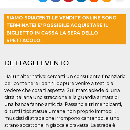
Necessari
Marketing
SIAMO SPIACENTI LE VENDITE ONLINE SONO
I cookie strettamente necessari o tecnici sono
TERMINATE! E' POSSIBILE ACQUISTARE IL
indispensabili al funzionamento del sito. I
servizi qui presenti non potranno funzionare
BIGLIETTO IN CASSA LA SERA DELLO
senza.
SPETTACOLO.
Provider /
Nome
Scadenza
Descrizione
Dominio
cf_clearance
1 anno
Clearance
Cloudflare,
Cookie from
DETTAGLI EVENTO
Inc.
CloudFlare
.oooh.events
stores the proof
of challenge
Hai un'alternativa: cercarti un consulente finanziario
passed. It is
used to no
per contenere i danni, oppure venire a teatro a
longer issue a
captcha or
vedere che cosa ti aspetta. Sul marciapiede di una
jschallenge
città italiana uno straccione e la guardia armata di
challenge if
present. It is
una banca fanno amicizia. Passano altri mendicanti,
required to
reach origin
di tutti i tipi: statue umane non proprio immobili,
server.
musicisti di strada che irrompono cantando, e uno
wordpress_test_cookie
Sessione
Cookie di
Automattic
strano accattone in giacca e cravatta. La strada è
Wordpress,
Inc.
verifica che il