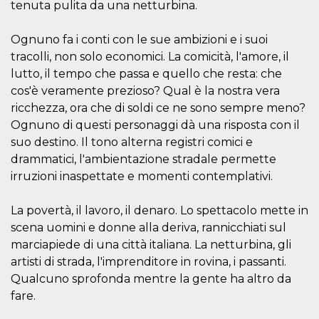
.oooh.events
tenuta pulita da una netturbina.
browser accetti i
cookie.
Ognuno fa i conti con le sue ambizioni e i suoi
PHPSESSID
Sessione
Cookie
PHP.net
generato da
oooh.events
tracolli, non solo economici. La comicità, l'amore, il
applicazioni
basate sul
lutto, il tempo che passa e quello che resta: che
linguaggio PHP.
cos'è veramente prezioso? Qual è la nostra vera
Si tratta di un
identificatore
ricchezza, ora che di soldi ce ne sono sempre meno?
generico
utilizzato per
Ognuno di questi personaggi dà una risposta con il
mantenere le
variabili di
suo destino. Il tono alterna registri comici e
sessione utente.
drammatici, l'ambientazione stradale permette
Normalmente è
un numero
irruzioni inaspettate e momenti contemplativi.
generato in
modo casuale, il
modo in cui
La povertà, il lavoro, il denaro. Lo spettacolo mette in
viene utilizzato
può essere
scena uomini e donne alla deriva, rannicchiati sul
specifico per il
sito, ma un
marciapiede di una città italiana. La netturbina, gli
buon esempio è
mantenere uno
artisti di strada, l'imprenditore in rovina, i passanti.
stato di accesso
Qualcuno sprofonda mentre la gente ha altro da
per un utente
tra le pagine.
fare.
m
1 anno 1
Questo cookie
Stripe