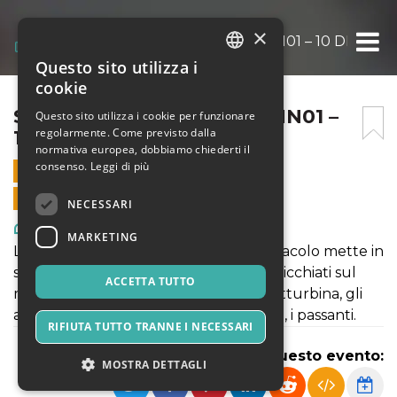
×
STRACCIONI – BUNKER ANN01 – 10 DICEMB
Questo sito utilizza i
ITALIAN
cookie
ENGLISH
STRACCIONI – BUNKER ANN01 –
Questo sito utilizza i cookie per funzionare
regolarmente. Come previsto dalla
10 DICEMBRE
SPANISH
normativa europea, dobbiamo chiederti il
consenso.
Leggi di più
10 DICEMBRE 2021 - 21:00
VENDITE ONLINE TERMINATE
NECESSARI
Arte, Mostre & Musei
MARKETING
La povertà, il lavoro, il denaro. Lo spettacolo mette in
scena uomini e donne alla deriva, rannicchiati sul
ACCETTA TUTTO
marciapiede di una città italiana. La netturbina, gli
artisti di strada, l'imprenditore in rovina, i passanti.
RIFIUTA TUTTO TRANNE I NECESSARI
Condividi questo evento:
MOSTRA DETTAGLI