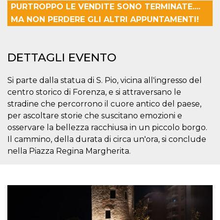
PURTROPPO LE VENDITE SONO TERMINATE....
Necessari
Marketing
MA NON PERDERE GLI ALTRI APPUNTAMENTI!
I cookie strettamente necessari o tecnici sono
indispensabili al funzionamento del sito. I
servizi qui presenti non potranno funzionare
DETTAGLI EVENTO
senza.
Provider /
Nome
Scadenza
Descrizione
Si parte dalla statua di S. Pio, vicina all'ingresso del
Dominio
centro storico di Forenza, e si attraversano le
cf_clearance
1 anno
Clearance
Cloudflare,
Cookie from
stradine che percorrono il cuore antico del paese,
Inc.
CloudFlare
.oooh.events
per ascoltare storie che suscitano emozioni e
stores the proof
of challenge
osservare la bellezza racchiusa in un piccolo borgo.
passed. It is
used to no
Il cammino, della durata di circa un'ora, si conclude
longer issue a
nella Piazza Regina Margherita.
captcha or
jschallenge
challenge if
present. It is
required to
reach origin
server.
wordpress_test_cookie
Sessione
Cookie di
Automattic
Wordpress,
Inc.
verifica che il