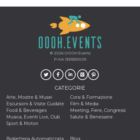
correttamente.
Storage declaration
Storage
Nome
Descrizione
type
fbssls_314278995690155
Session
storage
wpEmojiSettingsSupports
Session
© 2026
OOOH.Events
storage
P.IVA 13515531005
cn_uc__
Local
storage
CATEGORIE
Arte, Mostre & Musei
Corsi & Formazione
Escursioni & Visite Guidate
Film & Media
Food & Beverages
Meeting, Fiere, Congressi
Provider /
Musica, Eventi Live, Club
Salute & Benessere
Nome
Scadenza
Descrizione
Dominio
Sport & Motori
c_user
4
Cookie di a
Meta
settimane
utente. Può
Platform Inc.
Biglietteria Automatizzata
Blog
2 giorni
essere di se
.facebook.com