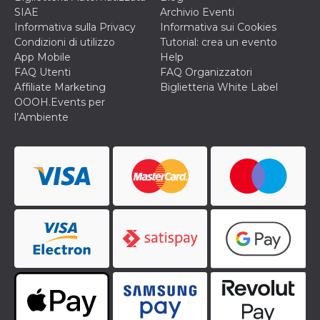
o persistent
SIAE
Archivio Eventi
30 giorni
Informativa sulla Privacy
Informativa sui Cookies
datr
2 anni
Questo coo
Meta
Condizioni di utilizzo
Tutorial: crea un evento
identifica il
Platform Inc.
App Mobile
Help
browser che
.facebook.com
connette a
FAQ Utenti
FAQ Organizzatori
Facebook. 
Affiliate Marketing
Biglietteria White Label
direttament
legato alla 
OOOH.Events per
Facebook
l’Ambiente
dell'utente.
Facebook s
che viene
utilizzato p
aiutare con 
sicurezza e a
di accesso
sospette, in
particolare p
rilevamento
bot che ten
di accedere 
servizio. F
afferma anc
il profilo
comportame
associato a
ciascun coo
datr viene
eliminato d
giorni. Que