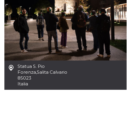
.oooh.events
browser accetti i
cookie.
PHPSESSID
Sessione
Cookie
PHP.net
generato da
oooh.events
applicazioni
basate sul
linguaggio PHP.
Si tratta di un
identificatore
generico
utilizzato per
mantenere le
variabili di
sessione utente.
Normalmente è
Statua S. Pio
un numero
Forenza
,
Salita Calvario
generato in
85023
modo casuale, il
modo in cui
Italia
viene utilizzato
può essere
specifico per il
sito, ma un
buon esempio è
mantenere uno
stato di accesso
per un utente
tra le pagine.
m
1 anno 1
Questo cookie
Stripe