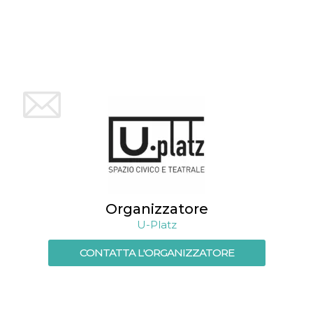
mese
viene
m.stripe.com
generalmente
utilizzato per le
prestazioni e
l'ottimizzazione
dei servizi di
elaborazione
dei pagamenti,
facilitando la
memorizzazione
dei contenuti
sul browser per
rendere le
pagine più
veloci.
CookieScriptConsent
4
Questo cookie
CookieScript
settimane
viene utilizzato
oooh.events
2 giorni
dal servizio
Cookie-
Script.com per
Organizzatore
ricordare le
preferenze di
U-Platz
consenso sui
cookie dei
visitatori. È
CONTATTA L'ORGANIZZATORE
necessario che il
banner dei
cookie di
Cookie-
Script.com
funzioni