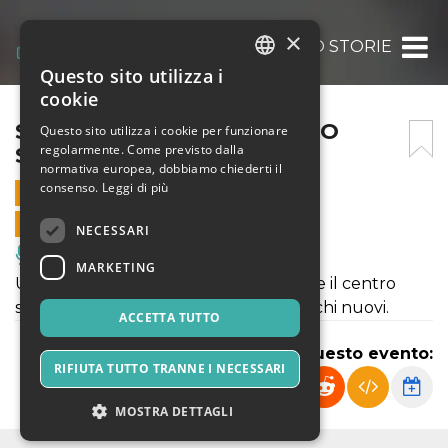
×
STRADE CHE RACCONTANO STORIE
Questo sito utilizza i
ITALIAN
cookie
ENGLISH
STRADE CHE RACCONTANO
Questo sito utilizza i cookie per funzionare
regolarmente. Come previsto dalla
STORIE
SPANISH
normativa europea, dobbiamo chiederti il
consenso.
Leggi di più
29 MAGGIO 2025 - 12:00
VENDITE ONLINE TERMINATE
NECESSARI
Musica, Eventi Live, Club
MARKETING
Una performance in cuffia per scoprire il centro
storico di Forenza, in Basilicata, con occhi nuovi.
ACCETTA TUTTO
Condividi questo evento:
RIFIUTA TUTTO TRANNE I NECESSARI
MOSTRA DETTAGLI