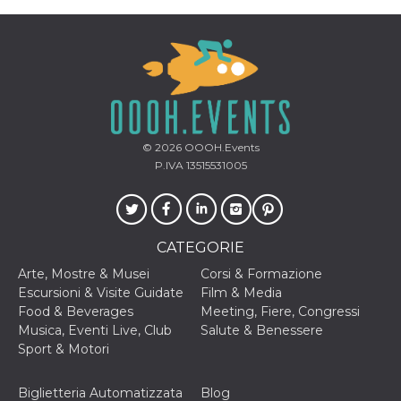
cookie viene
anche trami
piace e altri
pulsanti e t
Facebook
posizionati 
molti siti W
diversi.
dpr
.facebook.com
1
permette di
settimana
controllare 
© 2026
OOOH.Events
funzione “S
su Facebook
P.IVA 13515531005
pulsante “M
piace”, rac
le impostaz
della lingua
permettono
condividere
CATEGORIE
pagina.
Arte, Mostre & Musei
Corsi & Formazione
fr
3 mesi
Contiene la
Meta
combinazio
Platform Inc.
Escursioni & Visite Guidate
Film & Media
ID univoco 
.facebook.com
Food & Beverages
Meeting, Fiere, Congressi
browser e
dell'utente,
Musica, Eventi Live, Club
Salute & Benessere
utilizzata pe
Sport & Motori
pubblicità m
oo
5 anni
consente
Meta
all'utente di
Platform Inc.
Biglietteria Automatizzata
Blog