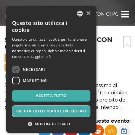
×
STRAP-ON COMEDY – DI E CON GIPO DI NA
Questo sito utilizza i
ITALIAN
cookie
ENGLISH
STRAP-ON COMEDY – DI E CON
Questo sito utilizza i cookie per funzionare
regolarmente. Come previsto dalla
GIPO DI NAPOLI
SPANISH
normativa europea, dobbiamo chiederti il
consenso.
Leggi di più
27 GENNAIO 2022 - 21:30
VENDITE ONLINE TERMINATE
NECESSARI
Musica, Eventi Live, Club
MARKETING
Sessanta minuti o giù di lì (“il tempo massimo di
sopportazione per un fumatore medio”) in cui Gipo
ACCETTA TUTTO
Di Napoli sviscererà i segreti del mondo proibito del
porno. Perché il porno? “Perché me ne intendo”.
RIFIUTA TUTTO TRANNE I NECESSARI
Condividi questo evento:
MOSTRA DETTAGLI