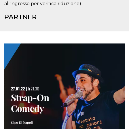
mese
viene
m.stripe.com
all'ingresso per verifica riduzione)
generalmente
utilizzato per le
prestazioni e
PARTNER
l'ottimizzazione
dei servizi di
elaborazione
dei pagamenti,
facilitando la
memorizzazione
dei contenuti
sul browser per
rendere le
pagine più
veloci.
CookieScriptConsent
4
Questo cookie
CookieScript
settimane
viene utilizzato
oooh.events
2 giorni
dal servizio
Cookie-
Script.com per
ricordare le
preferenze di
consenso sui
cookie dei
visitatori. È
necessario che il
banner dei
cookie di
Cookie-
Script.com
funzioni