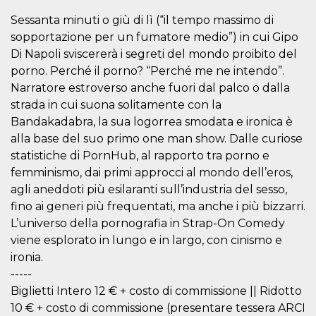
.oooh.events
browser accetti i
Sessanta minuti o giù di lì (“il tempo massimo di
cookie.
sopportazione per un fumatore medio”) in cui Gipo
PHPSESSID
Sessione
Cookie
PHP.net
generato da
oooh.events
Di Napoli sviscererà i segreti del mondo proibito del
applicazioni
porno. Perché il porno? “Perché me ne intendo”.
basate sul
linguaggio PHP.
Narratore estroverso anche fuori dal palco o dalla
Si tratta di un
identificatore
strada in cui suona solitamente con la
generico
utilizzato per
Bandakadabra, la sua logorrea smodata e ironica è
mantenere le
alla base del suo primo one man show. Dalle curiose
variabili di
sessione utente.
statistiche di PornHub, al rapporto tra porno e
Normalmente è
un numero
femminismo, dai primi approcci al mondo dell’eros,
generato in
agli aneddoti più esilaranti sull’industria del sesso,
modo casuale, il
modo in cui
fino ai generi più frequentati, ma anche i più bizzarri.
viene utilizzato
può essere
L’universo della pornografia in Strap-On Comedy
specifico per il
sito, ma un
viene esplorato in lungo e in largo, con cinismo e
buon esempio è
ironia.
mantenere uno
stato di accesso
-----
per un utente
tra le pagine.
Biglietti Intero 12 € + costo di commissione || Ridotto
10 € + costo di commissione (presentare tessera ARCI
m
1 anno 1
Questo cookie
Stripe