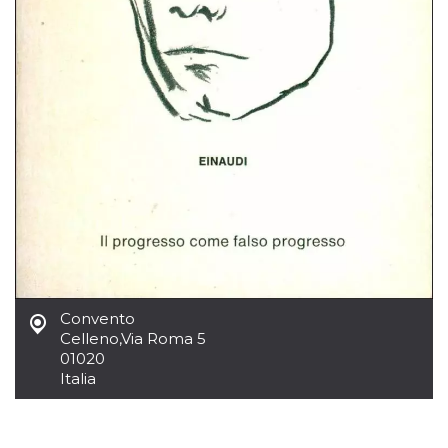
.oooh.events
browser accetti i
cookie.
PHPSESSID
Sessione
Cookie
PHP.net
generato da
oooh.events
applicazioni
basate sul
linguaggio PHP.
Si tratta di un
identificatore
generico
utilizzato per
mantenere le
variabili di
sessione utente.
Normalmente è
un numero
generato in
modo casuale, il
modo in cui
viene utilizzato
può essere
Convento
specifico per il
Celleno
,
Via Roma 5
sito, ma un
buon esempio è
01020
mantenere uno
Italia
stato di accesso
per un utente
tra le pagine.
m
1 anno 1
Questo cookie
Stripe