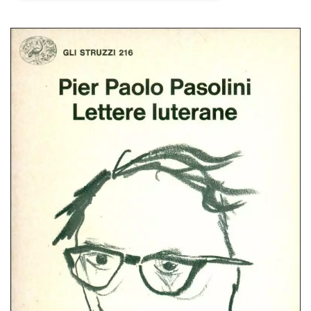
Necessari
Marketing
I cookie strettamente necessari o tecnici sono
indispensabili al funzionamento del sito. I
servizi qui presenti non potranno funzionare
senza.
Provider /
Nome
Scadenza
Descrizione
Dominio
cf_clearance
1 anno
Clearance
Cloudflare,
Cookie from
Inc.
CloudFlare
.oooh.events
stores the proof
of challenge
passed. It is
used to no
longer issue a
captcha or
jschallenge
challenge if
present. It is
required to
reach origin
server.
wordpress_test_cookie
Sessione
Cookie di
Automattic
Wordpress,
Inc.
verifica che il