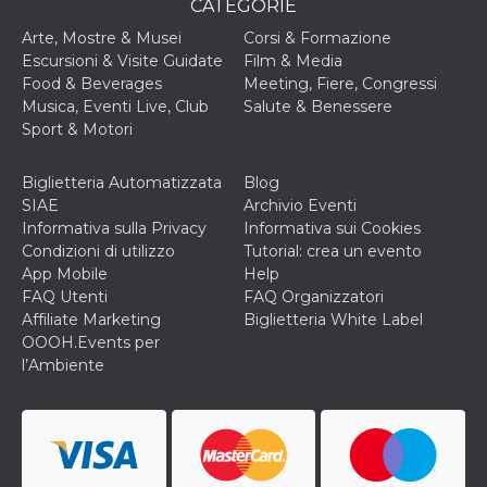
CATEGORIE
o persistent
30 giorni
Arte, Mostre & Musei
Corsi & Formazione
datr
2 anni
Questo coo
Meta
Escursioni & Visite Guidate
Film & Media
identifica il
Platform Inc.
Food & Beverages
Meeting, Fiere, Congressi
browser che
.facebook.com
connette a
Musica, Eventi Live, Club
Salute & Benessere
Facebook. 
Sport & Motori
direttament
legato alla 
Facebook
dell'utente.
Biglietteria Automatizzata
Blog
Facebook s
SIAE
Archivio Eventi
che viene
utilizzato p
Informativa sulla Privacy
Informativa sui Cookies
aiutare con 
Condizioni di utilizzo
Tutorial: crea un evento
sicurezza e a
di accesso
App Mobile
Help
sospette, in
FAQ Utenti
FAQ Organizzatori
particolare p
rilevamento
Affiliate Marketing
Biglietteria White Label
bot che ten
OOOH.Events per
di accedere 
servizio. F
l’Ambiente
afferma anc
il profilo
comportame
associato a
ciascun coo
datr viene
eliminato d
giorni. Que