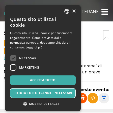
×
SU LETTERE LUTERANE
Questo sito utilizza i
ITALIAN
cookie
ENGLISH
SU LETTERE LUTERANE
Questo sito utilizza i cookie per funzionare
regolarmente. Come previsto dalla
SPANISH
normativa europea, dobbiamo chiederti il
23 OTTOBRE 2022 - 16:00
consenso.
Leggi di più
VENDITE ONLINE TERMINATE
NECESSARI
Musica, Eventi Live, Club
Una riflessione stimolata da “Lettere Luterane” di
MARKETING
Pier Paolo Pasolini ed espressa tramite un breve
estratto accompagnato da musica.
ACCETTA TUTTO
Condividi questo evento:
RIFIUTA TUTTO TRANNE I NECESSARI
MOSTRA DETTAGLI